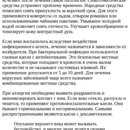
исчезают после лечения самой патологии. Симптоматические
средства устраняют проблему временно. Народные средства
помогают снять припухлость за короткий срок. Для этого
применяются компрессы со льдом, отваром ромашки или
использованными чайными пакетами. Умывание холодной
водой позволяет снять отечность. Улучшает кровообращение и
тонизирует кожу контрастный душ.
Если веко воспалилось вследствие воздействия
инфекционного агента, лечение назначается в зависимости от
возбудителя. При бактериальной инфекции используются
глазные капли с антибиотиками. Это безопасные местные
средства, которые попадают в кровоток в очень малом
количестве и не оказывают системных влияний. Их
применение допускается от 5 до 10 дней. Для лечения
вирусных заболеваний чаще всего назначают
комбинированные местные средства.
При аллергии необходимо выявить раздражитель и
минимизировать контакт с ним. Если веко отекло, распухло и
чешется, то применяют противовоспалительные капли. Они
бывают гормональными и негормональными. Самыми
распространенными являются капли с дексаметазоном.
Опухание верхнего века может вызывать
беспокойство, и многие люди делятся своими