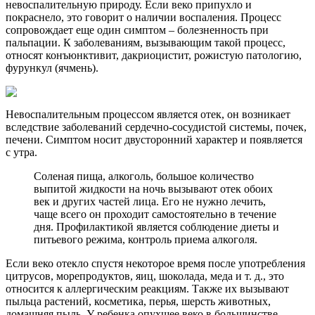
невоспалительную природу. Если веко припухло и
покраснело, это говорит о наличии воспаления. Процесс
сопровождает еще один симптом – болезненность при
пальпации. К заболеваниям, вызывающим такой процесс,
относят конъюнктивит, дакриоцистит, рожистую патологию,
фурункул (ячмень).
Невоспалительным процессом является отек, он возникает
вследствие заболеваний сердечно-сосудистой системы, почек,
печени. Симптом носит двусторонний характер и появляется
с утра.
Соленая пища, алкоголь, большое количество
выпитой жидкости на ночь вызывают отек обоих
век и других частей лица. Его не нужно лечить,
чаще всего он проходит самостоятельно в течение
дня. Профилактикой является соблюдение диеты и
питьевого режима, контроль приема алкоголя.
Если веко отекло спустя некоторое время после употребления
цитрусов, морепродуктов, яиц, шоколада, меда и т. д., это
относится к аллергическим реакциям. Также их вызывают
пыльца растений, косметика, перья, шерсть животных,
домашняя пыль. У ребенка опухшее веко в большинстве