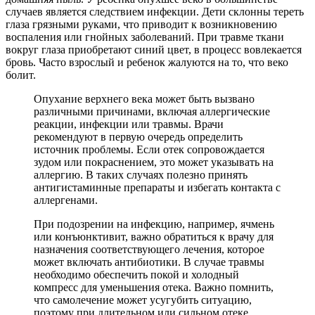
случаев является следствием инфекции. Дети склонны тереть
глаза грязными руками, что приводит к возникновению
воспаления или гнойных заболеваний. При травме ткани
вокруг глаза приобретают синий цвет, в процесс вовлекается
бровь. Часто взрослый и ребенок жалуются на то, что веко
болит.
Опухание верхнего века может быть вызвано
различными причинами, включая аллергические
реакции, инфекции или травмы. Врачи
рекомендуют в первую очередь определить
источник проблемы. Если отек сопровождается
зудом или покраснением, это может указывать на
аллергию. В таких случаях полезно принять
антигистаминные препараты и избегать контакта с
аллергенами.
При подозрении на инфекцию, например, ячмень
или конъюнктивит, важно обратиться к врачу для
назначения соответствующего лечения, которое
может включать антибиотики. В случае травмы
необходимо обеспечить покой и холодный
компресс для уменьшения отека. Важно помнить,
что самолечение может усугубить ситуацию,
поэтому при длительном или сильном отеке