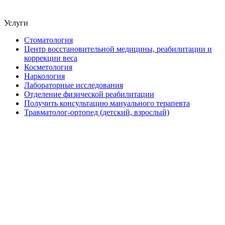
Услуги
Стоматология
Центр восстановительной медицины, реабилитации и
коррекции веса
Косметология
Наркология
Лабораторные исследования
Отделение физической реабилитации
Получить консультацию мануального терапевта
Травматолог-ортопед (детский, взрослый)