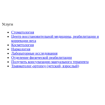
Услуги
Стоматология
Центр восстановительной медицины, реабилитации и
коррекции веса
Косметология
Наркология
Лабораторные исследования
Отделение физической реабилитации
Получить консультацию мануального терапевта
Травматолог-ортопед (детский, взрослый)