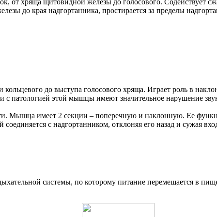
вязок, от хряща щитовидной железы до голосового. Содействует с
 железы до края надгортанника, простирается за пределы надгорта
части кольцевого до выступа голосового хряща. Играет роль в на
и с патологией этой мышцы имеют значительное нарушение зву
асти. Мышца имеет 2 секции – поперечную и наклонную. Ее фун
соединяется с надгортанником, отклоняя его назад и сужая вход
и дыхательной системы, по которому питание перемещается в пищ