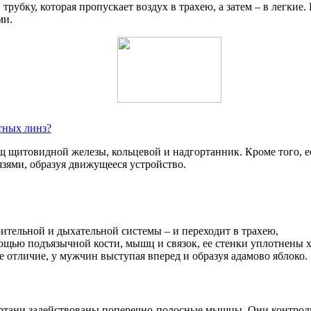
 трубку, которая пропускает воздух в трахею, а затем – в легкие
ми.
тных линз?
щ щитовидной железы, кольцевой и надгортанник. Кроме того, 
язями, образуя движущееся устройство.
рительной и дыхательной системы – и переходит в трахею,
ощью подъязычной кости, мышц и связок, ее стенки уплотнены 
отличие, у мужчин выступая вперед и образуя адамово яблоко.
 гортани задействованы поперечно-полосные мышцы. Они контро