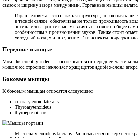
связок и ширину зазора между ними. Гортанные мышцы делятся
Горло человека – это сложная структура, играющая ключе
в тесной связке, обеспечивая не только проходимость во
ангина или ларингит, могут влиять на голос и общее сам
особенностям в произношении звуков. Также стоит отмети
холодный воздух или курение. Эти аспекты подчеркивают
Передние мышцы:
Musculus cricothyroideus – располагается от передней части к
мышечное строение наклоняет хрящ щитовидной железы вперед
Боковые мышцы
К боковым мышцам относятся следующие:
cricoarytenoid lateralis,
Thyroarytenoideus,
thyroepiglotticus.
M. cricoarytenoideus lateralis. Располагается от верхне