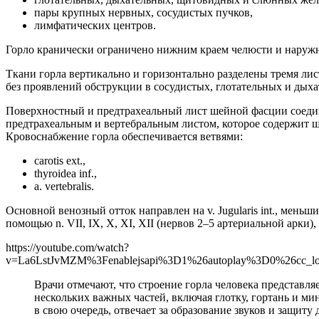
пары крупных нервных, сосудистых пучков,
лимфатических центров.
Горло кранически ограничено нижним краем челюсти и наружн
Ткани горла вертикально и горизонтально разделены тремя л
без проявлений обструкции в сосудистых, глотательных и дыха
Поверхностный и предтрахеальный лист шейной фасции соедин
предтрахеальным и вертебральным листом, которое содержит ш
Кровоснабжение горла обеспечивается ветвями:
carotis ext.,
thyroidea inf.,
а. vertebralis.
Основной венозный отток направлен на v. Jugularis int., ме
помощью n. VII, IX, X, XI, XII (нервов 2–5 артериальной арки)
https://youtube.com/watch?
v=La6LstJvMZM%3Fenablejsapi%3D1%26autoplay%3D0%26cc_l
Врачи отмечают, что строение горла человека представл
нескольких важных частей, включая глотку, гортань и мин
в свою очередь, отвечает за образование звуков и защиту