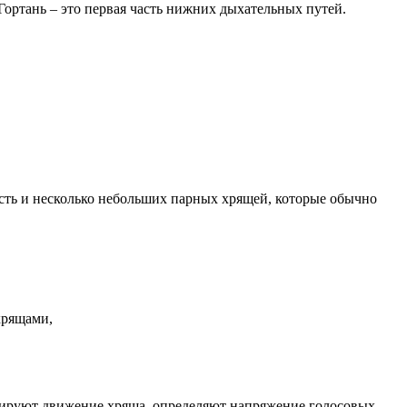
. Гортань – это первая часть нижних дыхательных путей.
есть и несколько небольших парных хрящей, которые обычно
хрящами,
лируют движение хряща, определяют напряжение голосовых