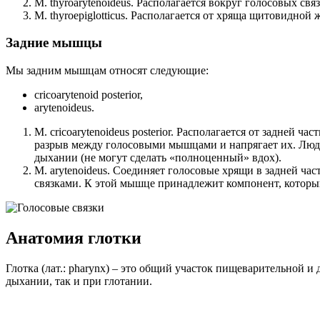
M. thyroarytenoideus. Располагается вокруг голосовых с
M. thyroepiglotticus. Располагается от хряща щитовидной
Задние мышцы
Мы задним мышцам относят следующие:
cricoarytenoid posterior,
arytenoideus.
M. cricoarytenoideus posterior. Располагается от задней 
разрыв между голосовыми мышцами и напрягает их. Люд
дыхании (не могут сделать «полноценный» вдох).
M. arytenoideus. Соединяет голосовые хрящи в задней ч
связками. К этой мышце принадлежит компонент, который 
Анатомия глотки
Глотка (лат.: pharynx) – это общий участок пищеварительной 
дыхании, так и при глотании.