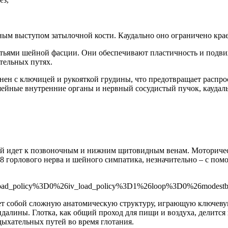
ым выступом затылочной кости. Каудально оно ограничено крае
истьями шейной фасции. Они обеспечивают пластичность и под
тельных путях.
ен с ключицей и рукояткой грудины, что предотвращает распро
ейные внутренние органы и нервный сосудистый пучок, каудаль
ньший идет к позвоночным и нижним щитовидным венам. Моториче
, 8 горлового нерва и шейного симпатика, незначительно – с пом
oad_policy%3D0%26iv_load_policy%3D1%26loop%3D0%26modes
яет собой сложную анатомическую структуру, играющую ключеву
далины. Глотка, как общий проход для пищи и воздуха, делится 
 дыхательных путей во время глотания.