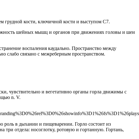
м грудной кости, ключичной кости и выступом C7.
вижность шейных мышц и органов при движениях головы и шеи
странение воспаления каудально. Пространство между
но слабо связано с межреберным пространством.
ски, чувствительно и вегетативно органы горла движимы с
ощью n. V.
tbranding%3D0%26rel%3D0%26showinfo%3D1%26fs%3D1%26plays
ю роль в дыхании и пищеварении. Горло состоит из
на три отдела: носоглотку, ротовую и гортанную. Гортань,