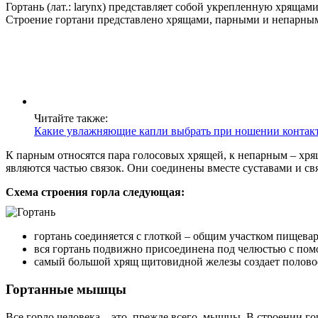
Гортань (лат.: larynx) представляет собой укрепленную хрящами
Строение гортани представлено хрящами, парными и непарны
Читайте также:
Какие увлажняющие капли выбрать при ношении контак
К парным относятся пара голосовых хрящей, к непарным – хря
являются частью связок. Они соединены вместе суставами и св
Схема строения горла следующая:
гортань соединяется с глоткой – общим участком пищева
вся гортань подвижно присоединена под челюстью с пом
самый большой хрящ щитовидной железы создает половое 
Гортанные мышцы
Все горло человека – это, прежде всего, мышцы. В строении