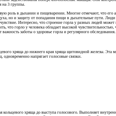
 на 3 группы.
вую роль в дыхании и пищеварении. Многие отмечают, что его ан
здуха, но и защиту от попадания пищи в дыхательные пути. Люди 
очувствие. Интересно, что строение горла у разных людей може
ть, что горло у человека обладает высокой чувствительностью, 
 важность заботы о здоровье горла и регулярного обследования.
ольцевого хряща до нижнего края хряща щитовидной железы. Эта 
, одновременно напрягает голосовые связки.
го края кольцевого хряща до выступа голосового. Выполняет внутр