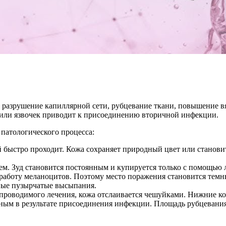
 разрушение капиллярной сети, рубцевание ткани, повышение вя
 или язвочек приводит к присоединению вторичной инфекции.
 патологического процесса:
й быстро проходит. Кожа сохраняет природный цвет или станов
ем. Зуд становится постоянным и купируется только с помощью
т работу меланоцитов. Поэтому место поражения становится тем
ные пузырчатые высыпания.
 проводимого лечения, кожа отслаивается чешуйками. Нижние к
ым в результате присоединения инфекции. Площадь рубцевания 