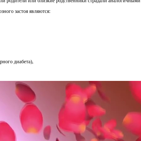
 если родители или близкие родственники страдали аналогичным
зного застоя являются:
рного диабета),