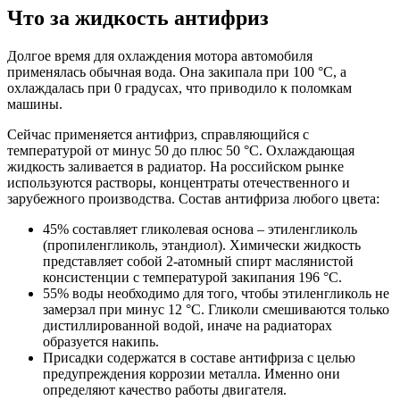
Что за жидкость антифриз
Долгое время для охлаждения мотора автомобиля
применялась обычная вода. Она закипала при 100 °C, а
охлаждалась при 0 градусах, что приводило к поломкам
машины.
Сейчас применяется антифриз, справляющийся с
температурой от минус 50 до плюс 50 °C. Охлаждающая
жидкость заливается в радиатор. На российском рынке
используются растворы, концентраты отечественного и
зарубежного производства. Состав антифриза любого цвета:
45% составляет гликолевая основа – этиленгликоль
(пропиленгликоль, этандиол). Химически жидкость
представляет собой 2-атомный спирт маслянистой
консистенции с температурой закипания 196 °C.
55% воды необходимо для того, чтобы этиленгликоль не
замерзал при минус 12 °C. Гликоли смешиваются только
дистиллированной водой, иначе на радиаторах
образуется накипь.
Присадки содержатся в составе антифриза с целью
предупреждения коррозии металла. Именно они
определяют качество работы двигателя.