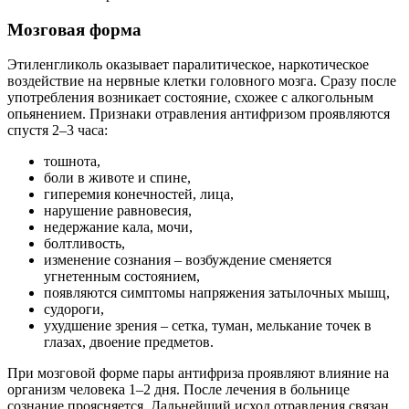
Мозговая форма
Этиленгликоль оказывает паралитическое, наркотическое
воздействие на нервные клетки головного мозга. Сразу после
употребления возникает состояние, схожее с алкогольным
опьянением. Признаки отравления антифризом проявляются
спустя 2–3 часа:
тошнота,
боли в животе и спине,
гиперемия конечностей, лица,
нарушение равновесия,
недержание кала, мочи,
болтливость,
изменение сознания – возбуждение сменяется
угнетенным состоянием,
появляются симптомы напряжения затылочных мышц,
судороги,
ухудшение зрения – сетка, туман, мелькание точек в
глазах, двоение предметов.
При мозговой форме пары антифриза проявляют влияние на
организм человека 1–2 дня. После лечения в больнице
сознание проясняется. Дальнейший исход отравления связан