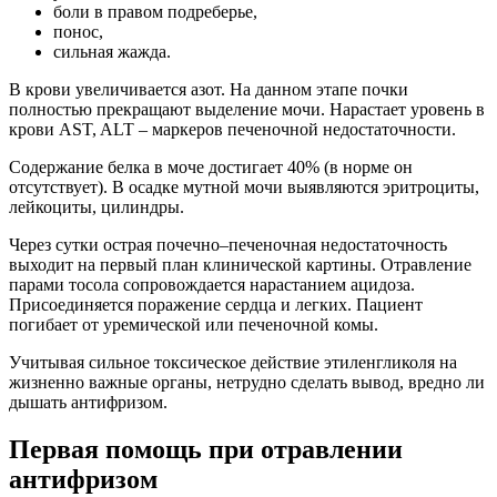
боли в правом подреберье,
понос,
сильная жажда.
В крови увеличивается азот. На данном этапе почки
полностью прекращают выделение мочи. Нарастает уровень в
крови AST, ALT – маркеров печеночной недостаточности.
Содержание белка в моче достигает 40% (в норме он
отсутствует). В осадке мутной мочи выявляются эритроциты,
лейкоциты, цилиндры.
Через сутки острая почечно–печеночная недостаточность
выходит на первый план клинической картины. Отравление
парами тосола сопровождается нарастанием ацидоза.
Присоединяется поражение сердца и легких. Пациент
погибает от уремической или печеночной комы.
Учитывая сильное токсическое действие этиленгликоля на
жизненно важные органы, нетрудно сделать вывод, вредно ли
дышать антифризом.
Первая помощь при отравлении
антифризом