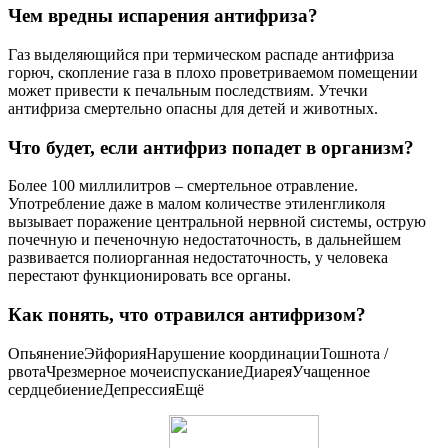
Чем вредны испарения антифриза?
Газ выделяющийся при термическом распаде антифриза
горюч, скопление газа в плохо проветриваемом помещении
может привести к печальным последствиям. Утечки
антифриза смертельно опасны для детей и животных.
Что будет, если антифриз попадет в организм?
Более 100 миллилитров – смертельное отравление.
Употребление даже в малом количестве этиленгликоля
вызывает поражение центральной нервной системы, острую
почечную и печеночную недостаточность, в дальнейшем
развивается полиорганная недостаточность, у человека
перестают функционировать все органы.
Как понять, что отравился антифризом?
ОпьянениеЭйфорияНарушение координацииТошнота /
рвотаЧрезмерное мочеиспусканиеДиареяУчащенное
сердцебиениеДепрессияЕщё