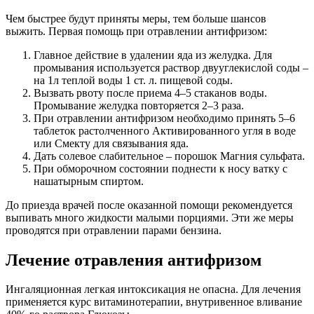
Чем быстрее будут приняты меры, тем больше шансов
выжить. Первая помощь при отравлении антифризом:
Главное действие в удалении яда из желудка. Для
промывания используется раствор двууглекислой соды –
на 1л теплой воды 1 ст. л. пищевой соды.
Вызвать рвоту после приема 4–5 стаканов воды.
Промывание желудка повторяется 2–3 раза.
При отравлении антифризом необходимо принять 5–6
таблеток растолченного Активированного угля в воде
или Смекту для связывания яда.
Дать солевое слабительное – порошок Магния сульфата.
При обморочном состоянии поднести к носу ватку с
нашатырным спиртом.
До приезда врачей после оказанной помощи рекомендуется
выпивать много жидкости малыми порциями. Эти же меры
проводятся при отравлении парами бензина.
Лечение отравления антифризом
Ингаляционная легкая интоксикация не опасна. Для лечения
применяется курс витаминотерапии, внутривенное вливание