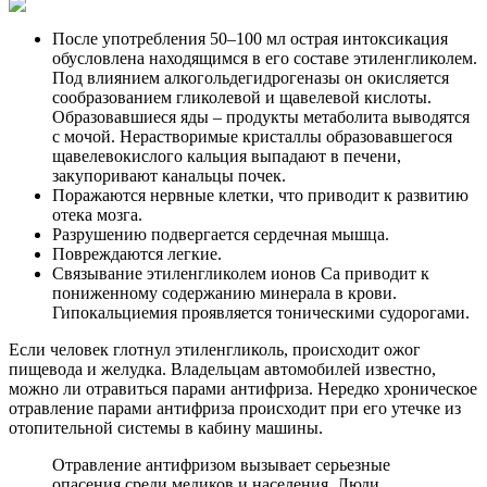
После употребления 50–100 мл острая интоксикация
обусловлена находящимся в его составе этиленгликолем.
Под влиянием алкогольдегидрогеназы он окисляется
сообразованием гликолевой и щавелевой кислоты.
Образовавшиеся яды – продукты метаболита выводятся
с мочой. Нерастворимые кристаллы образовавшегося
щавелевокислого кальция выпадают в печени,
закупоривают канальцы почек.
Поражаются нервные клетки, что приводит к развитию
отека мозга.
Разрушению подвергается сердечная мышца.
Повреждаются легкие.
Связывание этиленгликолем ионов Ca приводит к
пониженному содержанию минерала в крови.
Гипокальциемия проявляется тоническими судорогами.
Если человек глотнул этиленгликоль, происходит ожог
пищевода и желудка. Владельцам автомобилей известно,
можно ли отравиться парами антифриза. Нередко хроническое
отравление парами антифриза происходит при его утечке из
отопительной системы в кабину машины.
Отравление антифризом вызывает серьезные
опасения среди медиков и населения. Люди,