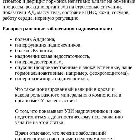
Избыток и дефицит гормонов негативно влияет на обменные
процессы, реакцию организма на стрессовые ситуации,
показатели АД, массу тела, состояние ЦНС, кожи, сосудов,
работу сердца, нервную регуляцию.
Распространенные заболевания надпочечников:
болезнь Аддисона,
гиперфункция надпочечников,
болезнь Кушинга,
надпочечниковая недостаточность,
гиперальдостеронизм,
опухоли (доброкачественные и злокачественные, чаще
гормональноактивные, например, феохромоцитома),
гиперплазия коры надпочечников.
Что такое ионизированный кальций в крови и
какова роль важного минерального компонента в
организме? У нас есть ответ!
О том, что показывает УЗИ надпочечников и как
подготовиться к диагностическому исследованию
узнайте из этой статьи.
Врачи отмечают, что лечение заболеваний
надпочечников народными средствами может