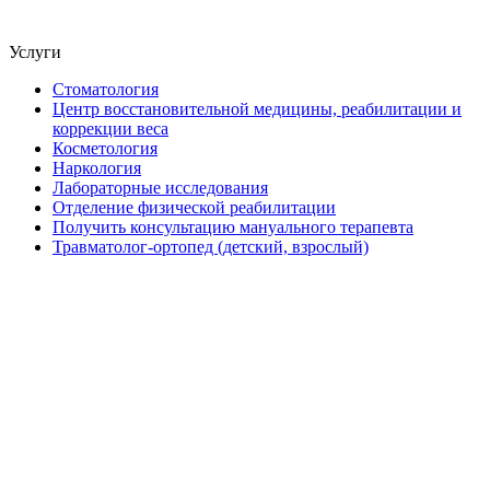
Услуги
Стоматология
Центр восстановительной медицины, реабилитации и
коррекции веса
Косметология
Наркология
Лабораторные исследования
Отделение физической реабилитации
Получить консультацию мануального терапевта
Травматолог-ортопед (детский, взрослый)