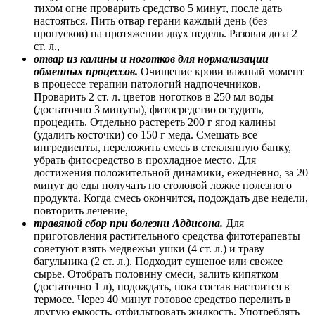
тихом огне проварить средство 5 минут, после дать
настояться. Пить отвар герани каждый день (без
пропусков) на протяжении двух недель. Разовая доза 2
ст. л.,
отвар из калины и ноготков для нормализации
обменных процессов.
Очищение крови важный момент
в процессе терапии патологий надпочечников.
Проварить 2 ст. л. цветов ноготков в 250 мл воды
(достаточно 3 минуты), фитосредство остудить,
процедить. Отдельно растереть 200 г ягод калины
(удалить косточки) со 150 г меда. Смешать все
ингредиенты, переложить смесь в стеклянную банку,
убрать фитосредство в прохладное место. Для
достижения положительной динамики, ежедневно, за 20
минут до еды получать по столовой ложке полезного
продукта. Когда смесь окончится, подождать две недели,
повторить лечение,
травяной сбор при болезни Аддисона.
Для
приготовления растительного средства фитотерапевты
советуют взять медвежьи ушки (4 ст. л.) и траву
багульника (2 ст. л.). Подходит сушеное или свежее
сырье. Отобрать половину смеси, залить кипятком
(достаточно 1 л), подождать, пока состав настоится в
термосе. Через 40 минут готовое средство перелить в
другую емкость, отфильтровать жидкость. Употреблять