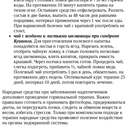
воды. На протяжении 10 минут кипятить травы на
тихом огне. Остывшее средство отфильтровать. Разлить
состав в две банки, выпить за 48 часов дня равными
порциями, интервал применения через 1 час после еды.
При варикозной болезни чай с крапивой употреблять не
стоит,
чай с ягодами и листьями шелковицы при синдроме
Кушинга.
Для приготовления полезного напитка
понадобятся листья и горсть ягод. Нарезать зелень,
отобрать чайную ложку, в стакан положить несколько
ягод шелковицы, влить кипяток, прикрыть емкость
крышкой. Через полчаса напиток готов. Процедить чай,
слегка подогреть, прибавить ½, чайной ложки меда.
Полезный чай употреблять 1 раз в день, обязательно, на
протяжении двух недель. Оптимальный курс терапии 25
дней, интервал 10 дней, потом повторить лечение.
Народные средства при заболеваниях надпочечников
дополняют проведение гормональной терапии. Важно
правильно готовить и принимать фитосборы, придерживаться
диеты, не перегружать почки, следить за обменом веществ и
весом, избегать стрессов. Только при комплексном подходе к
терапии народные средства проявляют полезное воздействие
на органы эндокринной системы.