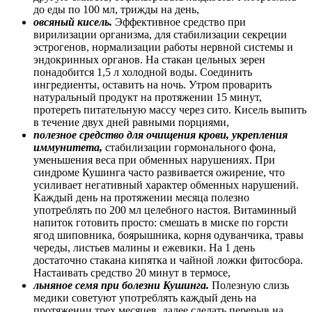
до еды по 100 мл, трижды на день,
овсяный кисель.
Эффективное средство при
вирилизации организма, для стабилизации секреции
эстрогенов, нормализации работы нервной системы и
эндокринных органов. На стакан цельных зерен
понадобится 1,5 л холодной воды. Соединить
ингредиенты, оставить на ночь. Утром проварить
натуральный продукт на протяжении 15 минут,
протереть питательную массу через сито. Кисель выпить
в течение двух дней равными порциями,
полезное средство для очищения крови, укрепления
иммунитета,
стабилизации гормонального фона,
уменьшения веса при обменных нарушениях. При
синдроме Кушинга часто развивается ожирение, что
усиливает негативный характер обменных нарушений.
Каждый день на протяжении месяца полезно
употреблять по 200 мл целебного настоя. Витаминный
напиток готовить просто: смешать в миске по горсти
ягод шиповника, боярышника, корня одуванчика, травы
череды, листьев малины и ежевики. На 1 день
достаточно стакана кипятка и чайной ложки фитосбора.
Настаивать средство 20 минут в термосе,
льняное семя при болезни Кушинга.
Полезную слизь
медики советуют употреблять каждый день на
протяжении трех месяцев, далее сделать перерыв на