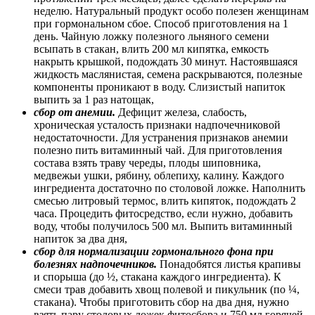
неделю. Натуральный продукт особо полезен женщинам
при гормональном сбое. Способ приготовления на 1
день. Чайную ложку полезного льняного семени
всыпать в стакан, влить 200 мл кипятка, емкость
накрыть крышкой, подождать 30 минут. Настоявшаяся
жидкость маслянистая, семена раскрываются, полезные
компоненты проникают в воду. Слизистый напиток
выпить за 1 раз натощак,
сбор от анемии.
Дефицит железа, слабость,
хроническая усталость признаки надпочечниковой
недостаточности. Для устранения признаков анемии
полезно пить витаминный чай. Для приготовления
состава взять траву череды, плоды шиповника,
медвежьи ушки, рябину, облепиху, калину. Каждого
ингредиента достаточно по столовой ложке. Наполнить
смесью литровый термос, влить кипяток, подождать 2
часа. Процедить фитосредство, если нужно, добавить
воду, чтобы получилось 500 мл. Выпить витаминный
напиток за два дня,
сбор для нормализации гормонального фона при
болезнях надпочечников.
Понадобятся листья крапивы
и спорыша (до ½, стакана каждого ингредиента). К
смеси трав добавить хвощ полевой и пикульник (по ¼,
стакана). Чтобы приготовить сбор на два дня, нужно
взять пару столовых ложек фитосбора и 750 мл горячей