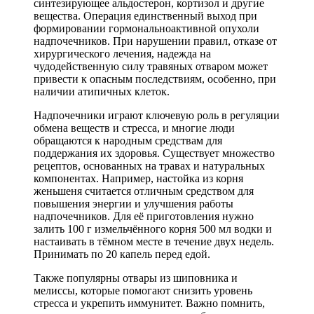
синтезирующее альдостерон, кортизол и другие
вещества. Операция единственный выход при
формировании гормональноактивной опухоли
надпочечников. При нарушении правил, отказе от
хирургического лечения, надежда на
чудодейственную силу травяных отваром может
привести к опасным последствиям, особенно, при
наличии атипичных клеток.
Надпочечники играют ключевую роль в регуляции
обмена веществ и стресса, и многие люди
обращаются к народным средствам для
поддержания их здоровья. Существует множество
рецептов, основанных на травах и натуральных
компонентах. Например, настойка из корня
женьшеня считается отличным средством для
повышения энергии и улучшения работы
надпочечников. Для её приготовления нужно
залить 100 г измельчённого корня 500 мл водки и
настаивать в тёмном месте в течение двух недель.
Принимать по 20 капель перед едой.
Также популярны отвары из шиповника и
мелиссы, которые помогают снизить уровень
стресса и укрепить иммунитет. Важно помнить,