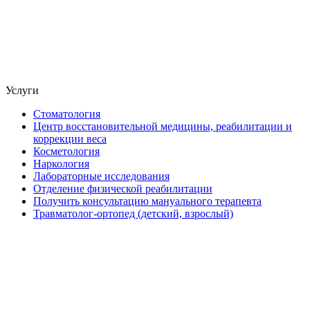
Услуги
Стоматология
Центр восстановительной медицины, реабилитации и
коррекции веса
Косметология
Наркология
Лабораторные исследования
Отделение физической реабилитации
Получить консультацию мануального терапевта
Травматолог-ортопед (детский, взрослый)