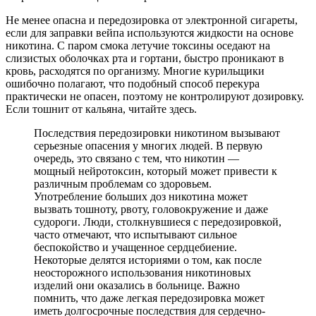
Не менее опасна и передозировка от электронной сигареты,
если для заправки вейпа используются жидкости на основе
никотина. С паром смока летучие токсины оседают на
слизистых оболочках рта и гортани, быстро проникают в
кровь, расходятся по организму. Многие курильщики
ошибочно полагают, что подобный способ перекура
практически не опасен, поэтому не контролируют дозировку.
Если тошнит от кальяна, читайте здесь.
Последствия передозировки никотином вызывают
серьезные опасения у многих людей. В первую
очередь, это связано с тем, что никотин —
мощный нейротоксин, который может привести к
различным проблемам со здоровьем.
Употребление больших доз никотина может
вызвать тошноту, рвоту, головокружение и даже
судороги. Люди, столкнувшиеся с передозировкой,
часто отмечают, что испытывают сильное
беспокойство и учащенное сердцебиение.
Некоторые делятся историями о том, как после
неосторожного использования никотиновых
изделий они оказались в больнице. Важно
помнить, что даже легкая передозировка может
иметь долгосрочные последствия для сердечно-