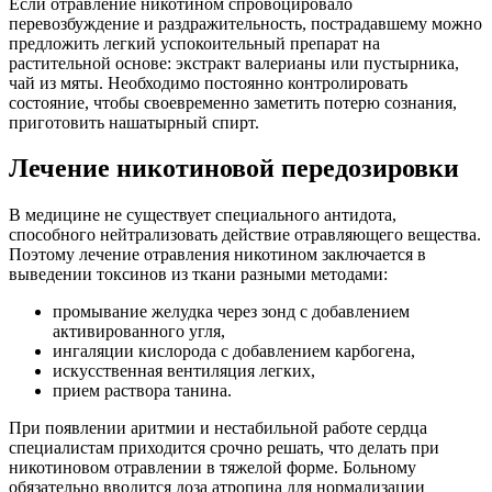
Если отравление никотином спровоцировало
перевозбуждение и раздражительность, пострадавшему можно
предложить легкий успокоительный препарат на
растительной основе: экстракт валерианы или пустырника,
чай из мяты. Необходимо постоянно контролировать
состояние, чтобы своевременно заметить потерю сознания,
приготовить нашатырный спирт.
Лечение никотиновой передозировки
В медицине не существует специального антидота,
способного нейтрализовать действие отравляющего вещества.
Поэтому лечение отравления никотином заключается в
выведении токсинов из ткани разными методами:
промывание желудка через зонд с добавлением
активированного угля,
ингаляции кислорода с добавлением карбогена,
искусственная вентиляция легких,
прием раствора танина.
При появлении аритмии и нестабильной работе сердца
специалистам приходится срочно решать, что делать при
никотиновом отравлении в тяжелой форме. Больному
обязательно вводится доза атропина для нормализации