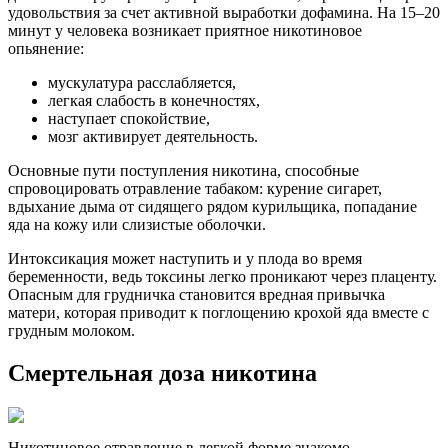
удовольствия за счет активной выработки дофамина. На 15–20
минут у человека возникает приятное никотиновое
опьянение:
мускулатура расслабляется,
легкая слабость в конечностях,
наступает спокойствие,
мозг активирует деятельность.
Основные пути поступления никотина, способные
спровоцировать отравление табаком: курение сигарет,
вдыхание дыма от сидящего рядом курильщика, попадание
яда на кожу или слизистые оболочки.
Интоксикация может наступить и у плода во время
беременности, ведь токсины легко проникают через плаценту.
Опасным для грудничка становится вредная привычка
матери, которая приводит к поглощению крохой яда вместе с
грудным молоком.
Смертельная доза никотина
Никотиновое отравление в легкой форме знакомо