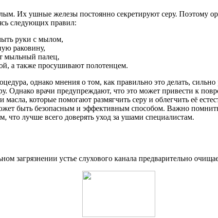
рослым. Их ушные железы постоянно секретируют серу. Поэтому о
ясь следующих правил:
ыть руки с мылом,
ную раковину,
т мыльный палец,
ой, а также просушивают полотенцем.
оцедура, однако мнения о том, как правильно это делать, сильн
ру. Однако врачи предупреждают, что это может привести к пов
 масла, которые помогают размягчить серу и облегчить её есте
может быть безопасным и эффективным способом. Важно помнить
м, что лучше всего доверять уход за ушами специалистам.
льном загрязнении устье слухового канала предварительно очищ