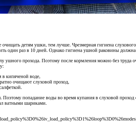
очищать детям ушки, тем лучше. Чрезмерная гигиена слухового 
ть один раз в 10 дней. Однако гигиена ушной раковины должна 
 ушного прохода. Поэтому после кормления можно без труда очи
у:
в кипяченой воде,
уратно очищают слуховой проход,
салфеткой.
 Поэтому попадание воды во время купания в слуховой проход 
ал ватными шариками.
oad_policy%3D0%26iv_load_policy%3D1%26loop%3D0%26modes