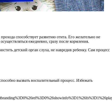
прохода способствует развитию отита. Его желательно не
осуществляться ежедневно, сразу после кормления.
стить детский орган слуха, не навредив ребенку. Сам процесс
способно вызвать воспалительный процесс. Избежать
tbranding%3D0%26rel%3D0%26showinfo%3D1%26fs%3D1%26play