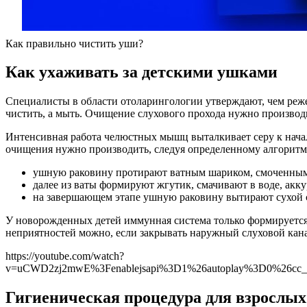
Как правильно чистить уши?
Как ухаживать за детскими ушками
Специалисты в области отоларингологии утверждают, чем реже 
чистить, а мыть. Очищение слухового прохода нужно производи
Интенсивная работа челюстных мышц выталкивает серу к началу
очищения нужно производить, следуя определенному алгоритм
ушную раковину протирают ватным шариком, смоченным 
далее из ваты формируют жгутик, смачивают в воде, акк
на завершающем этапе ушную раковину вытирают сухой 
У новорожденных детей иммунная система только формируется.
неприятностей можно, если закрывать наружный слуховой кан
https://youtube.com/watch?
v=uCWD2zj2mwE%3Fenablejsapi%3D1%26autoplay%3D0%26cc_l
Гигиеническая процедура для взрослых