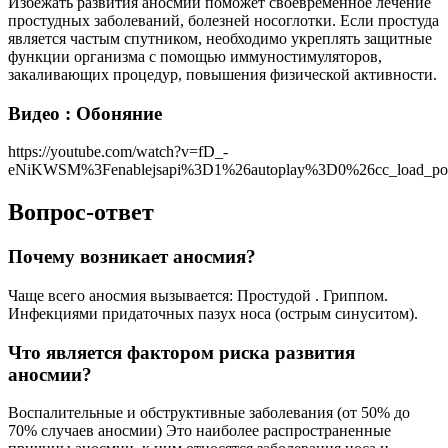
Избежать развития аносмии поможет своевременное лечение
простудных заболеваний, болезней носоглотки. Если простуда
является частым спутником, необходимо укреплять защитные
функции организма с помощью иммуностимуляторов,
закаливающих процедур, повышения физической активности.
Видео : Обоняние
https://youtube.com/watch?v=fD_-
eNiKWSM%3Fenablejsapi%3D1%26autoplay%3D0%26cc_load_po
Вопрос-ответ
Почему возникает аносмия?
Чаще всего аносмия вызывается: Простудой . Гриппом.
Инфекциями придаточных пазух носа (острым синуситом).
Что является фактором риска развития
аносмии?
Воспалительные и обструктивные заболевания (от 50% до
70% случаев аносмии) Это наиболее распространенные