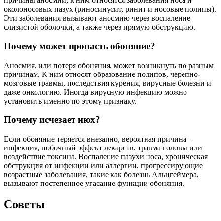
причины аносмии, к ним относятся заболевания носа и
околоносовых пазух (риносинусит, ринит и носовые полипы).
Эти заболевания вызывают аносмию через воспаление
слизистой оболочки, а также через прямую обструкцию.
Почему может пропасть обоняние?
Аносмия, или потеря обоняния, может возникнуть по разным
причинам. К ним относят образование полипов, черепно-
мозговые травмы, последствия курения, вирусные болезни и
даже онкологию. Иногда вирусную инфекцию можно
установить именно по этому признаку.
Почему исчезает нюх?
Если обоняние теряется внезапно, вероятная причина –
инфекция, побочный эффект лекарств, травма головы или
воздействие токсина. Воспаление пазухи носа, хроническая
обструкция от инфекции или аллергии, прогрессирующие
возрастные заболевания, такие как болезнь Альцгеймера,
вызывают постепенное угасание функции обоняния.
Советы