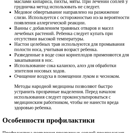
маслами кипариса, пихты, мяты. При лечении соплей у
грудничка метод использовать не следует.
Медовое обвертывание направлено на разжижение
слизи. Используется с осторожностью из-за вероятности
появления аллергической реакции.
Ванны с добавлением травяных отваров и масел
лечебных растений. Ребенка следует купать при
отсутствии высокой температуры.
Настои целебных трав используются для промывания
полости носа, учитывая возраст ребенка.
Разведенные в воде соки корнеплодов применяются для
закапывания в нос.
Использование сока каланхоэ, алоэ для обработки
эпителия носовых ходов.
Очищение воздуха в помещении луком и чесноком.
Методы народной медицины позволяют быстро
устранить прозрачные выделения. Перед началом
использования следует проконсультироваться с
медицинским работником, чтобы не нанести вреда
здоровью ребенка.
Особенности профилактики
Профилактика появления прозрачных соплей предполагает