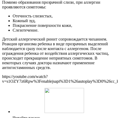
Помимо образования прозрачной слизи, при аллергии
проявляются симптомы:
Отечность слизистых,
Кожный зуд,
Покраснение поверхности кожи,
Слезотечение.
Детский аллергический ринит сопровождается чиханием.
Реакция организма ребенка в виде прозрачных выделений
наблюдается сразу после контакта с аллергеном. После
ограждения ребенка от воздействия аллергических частиц,
происходит прекращение неприятных симптомов. В
некоторых случаях доктора назначают применение
антигистаминных средств.
https://youtube.com/watch?
v=s1OZY7z6Rpw%3Fenablejsapi%3D1%26autoplay%3D0%26cc_l
Читайте также: