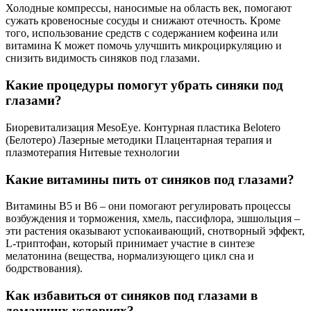
Холодные компрессы, наносимые на область век, помогают
сужать кровеносные сосуды и снижают отечность. Кроме
того, использование средств с содержанием кофеина или
витамина К может помочь улучшить микроциркуляцию и
снизить видимость синяков под глазами.
Какие процедуры помогут убрать синяки под
глазами?
Биоревитализация MesoEye. Контурная пластика Belotero
(Белотеро) Лазерные методики Плацентарная терапия и
плазмотерапия Нитевые технологии
Какие витамины пить от синяков под глазами?
Витамины В5 и В6 – они помогают регулировать процессы
возбуждения и торможения, хмель, пассифлора, эшшольция –
эти растения оказывают успокаивающий, снотворный эффект,
L-триптофан, который принимает участие в синтезе
мелатонина (вещества, нормализующего цикл сна и
бодрствования).
Как избавиться от синяков под глазами в
домашних условиях?