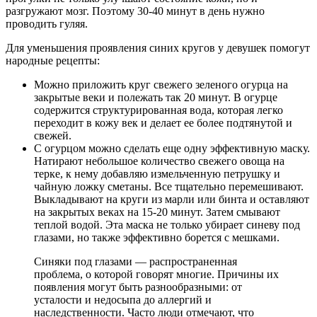
разгружают мозг. Поэтому 30-40 минут в день нужно
проводить гуляя.
Для уменьшения проявления синих кругов у девушек помогут
народные рецепты:
Можно приложить круг свежего зеленого огурца на
закрытые веки и полежать так 20 минут. В огурце
содержится структурированная вода, которая легко
переходит в кожу век и делает ее более подтянутой и
свежей.
С огурцом можно сделать еще одну эффективную маску.
Натирают небольшое количество свежего овоща на
терке, к нему добавляю измельченную петрушку и
чайную ложку сметаны. Все тщательно перемешивают.
Выкладывают на круги из марли или бинта и оставляют
на закрытых веках на 15-20 минут. Затем смывают
теплой водой. Эта маска не только убирает синеву под
глазами, но также эффективно борется с мешками.
Синяки под глазами — распространенная
проблема, о которой говорят многие. Причины их
появления могут быть разнообразными: от
усталости и недосыпа до аллергий и
наследственности. Часто люди отмечают, что