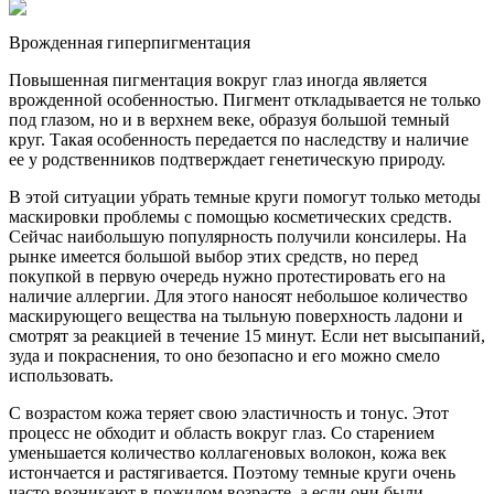
Врожденная гиперпигментация
Повышенная пигментация вокруг глаз иногда является
врожденной особенностью. Пигмент откладывается не только
под глазом, но и в верхнем веке, образуя большой темный
круг. Такая особенность передается по наследству и наличие
ее у родственников подтверждает генетическую природу.
В этой ситуации убрать темные круги помогут только методы
маскировки проблемы с помощью косметических средств.
Сейчас наибольшую популярность получили консилеры. На
рынке имеется большой выбор этих средств, но перед
покупкой в первую очередь нужно протестировать его на
наличие аллергии. Для этого наносят небольшое количество
маскирующего вещества на тыльную поверхность ладони и
смотрят за реакцией в течение 15 минут. Если нет высыпаний,
зуда и покраснения, то оно безопасно и его можно смело
использовать.
С возрастом кожа теряет свою эластичность и тонус. Этот
процесс не обходит и область вокруг глаз. Со старением
уменьшается количество коллагеновых волокон, кожа век
истончается и растягивается. Поэтому темные круги очень
часто возникают в пожилом возрасте, а если они были