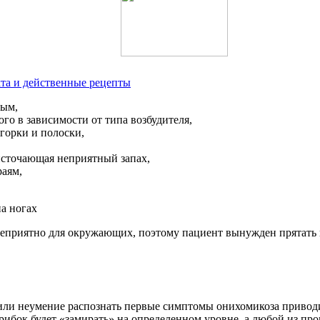
кта и действенные рецепты
ным,
ого в зависимости от типа возбудителя,
горки и полоски,
 источающая неприятный запах,
раям,
приятно для окружающих, поэтому пациент вынужден прятать их
или неумение распознать первые симптомы онихомикоза приводи
рибок будет «замирать» на определенном уровне, а любой из п