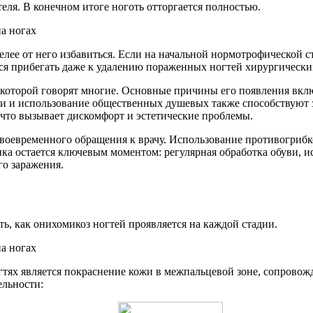
еля. В конечном итоге ноготь отторгается полностью.
желее от него избавиться. Если на начальной нормотрофической
тся прибегать даже к удалению пораженных ногтей хирургическ
о которой говорят многие. Основные причины его появления вк
ви и использование общественных душевых также способствуют 
 что вызывает дискомфорт и эстетические проблемы.
своевременного обращения к врачу. Использование противогриб
ика остается ключевым моментом: регулярная обработка обуви,
го заражения.
ть, как онихомикоз ногтей проявляется на каждой стадии.
гтях является покраснение кожи в межпальцевой зоне, сопров
ельности: