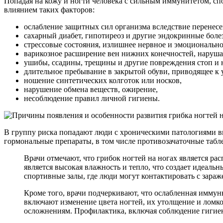
Попадая на кожу и ногти человека с сильным иммунитетом, сп
влиянием таких факторов:
ослабление защитных сил организма вследствие перенес
сахарный диабет, гипотиреоз и другие эндокринные боле
стрессовые состояния, излишнее нервное и эмоционально
варикозное расширение вен нижних конечностей, нару
ушибы, ссадины, трещины и другие повреждения стоп и 
длительное пребывание в закрытой обуви, приводящее к
ношение синтетических колготок или носков,
нарушение обмена веществ, ожирение,
несоблюдение правил личной гигиены.
В группу риска попадают люди с хроническими патологиями в
гормональные препараты, в том числе противозачаточные табл
Врачи отмечают, что грибок ногтей на ногах является р
является высокая влажность и тепло, что создает идеаль
спортивные залы, где люди могут контактировать с зара
Кроме того, врачи подчеркивают, что ослабленная иммун
включают изменение цвета ногтей, их утолщение и ломко
осложнениям. Профилактика, включая соблюдение гигиен