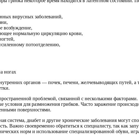
оры грибка некоторое время находятся в латентном состоянии. 
енных вирусных заболеваний,
зни,
е возбуждение,
шающее нормальную циркуляцию крови,
ногтей,
 усиленному потоотделению,
нутренних органов — почек, печени, желчевыводящих путей, а
етки.
аспространенной проблемой, связанной с несколькими факторам
ные условия для размножения грибков. Часто заражение происход
женными поверхностями.
ная система, диабет и другие хронические заболевания могут с
сть. Важно своевременно обратиться к специалисту, так как за
ических норм и использование специализированной обуви, игра