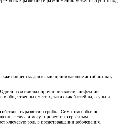
Переход их к развитию и размножению может наступить под
 также пациенты, длительно принимающие антибиотики,
и. Одной из основных причин появления инфекции
ит в общественных местах, таких как бассейны, сауны и
пособствовать развитию грибка. Симптомы обычно
пущенные случаи могут привести к серьезным
ет ключевую роль в предотвращении заболевания.