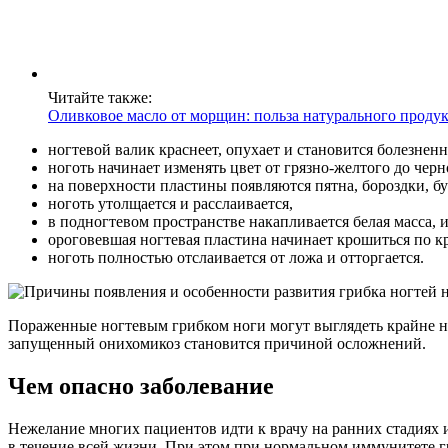
Читайте также:
Оливковое масло от морщин: польза натурального проду
ногтевой валик краснеет, опухает и становится болезнен
ноготь начинает изменять цвет от грязно-желтого до черн
на поверхности пластины появляются пятна, бороздки, бу
ноготь утолщается и расслаивается,
в подногтевом пространстве накапливается белая масса,
ороговевшая ногтевая пластина начинает крошиться по к
ноготь полностью отслаивается от ложа и отторгается.
Пораженные ногтевым грибком ноги могут выглядеть крайне не
запущенный онихомикоз становится причиной осложнений.
Чем опасно заболевание
Нежелание многих пациентов идти к врачу на ранних стадиях 
в течение всей жизни. При этом при нормальном иммунитете г