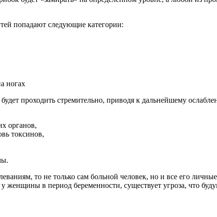
гтей попадают следующие категории:
ь будет проходить стремительно, приводя к дальнейшему ослаб
их органов,
овь токсинов,
мы.
еваниям, то не только сам больной человек, но и все его личн
 у женщины в период беременности, существует угроза, что буд