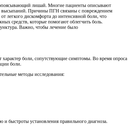
их опоясывающий лишай. Многие пациенты описывают
ия высыпаний. Причины ПГН связаны с повреждением
 от легкого дискомфорта до интенсивной боли, что
жных средств, которые помогают облегчить боль.
унктура. Важно, чтобы лечение было
т характер боли, сопутствующие симптомы. Во время опроса
ации боли.
тельные методы исследования:
ю и быстроты установления правильного диагноза.