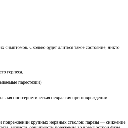
х симптомов. Сколько будет длиться такое состояние, никто
го герпеса,
зываемые парестезии),
альная постгерпетическая невралгия при повреждении
при повреждении крупных нервных стволов: парезы — снижение
тета, возраста, обширности поражения во время острой фазы