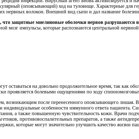
 рецидив инфекции. Вирусный агент вновь активизируется и на
кулярный (опоясывающий) ход на туловище. Характерные для г
их нервных волокон. Внешний вид сыпи и дал название болезни
, что защитные миелиновые оболочки нервов разрушаются в 
ной мозг импульсы, которые распознаются центральной нервной 
ут оставаться на довольно продолжительное время, так как обо
ски проявляется болевыми ощущениями по ходу спинномозговых
ем, возникающим после перенесенного опоясывающего лишая. В
р и индивидуальные особенности иммунного ответа пациента. 
ыпания, а также повышенную чувствительность кожи. Врачи под
етиков, противовоспалительных препаратов, а также антидепр
ржки, которые могут значительно улучшить качество жизни пац