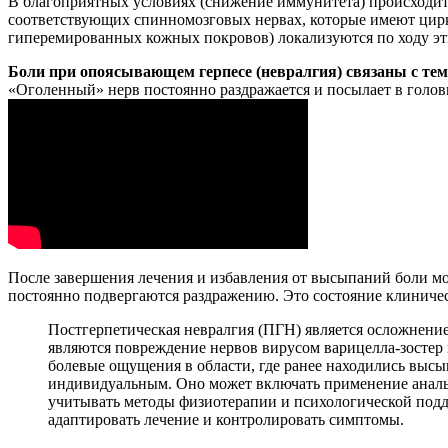
В благоприятных условиях (снижение иммунитета) происходит
соответствующих спинномозговых нервах, которые имеют цир
гиперемированных кожных покровов) локализуются по ходу эт
Боли при опоясывающем герпесе (невралгия) связаны с тем
«Оголенный» нерв постоянно раздражается и посылает в голов
После завершения лечения и избавления от высыпаний боли мог
постоянно подвергаются раздражению. Это состояние клиниче
Постгерпетическая невралгия (ПГН) является осложнени
являются повреждение нервов вирусом варицелла-зосте
болевые ощущения в области, где ранее находились выс
индивидуальным. Оно может включать применение анальг
учитывать методы физиотерапии и психологической подде
адаптировать лечение и контролировать симптомы.