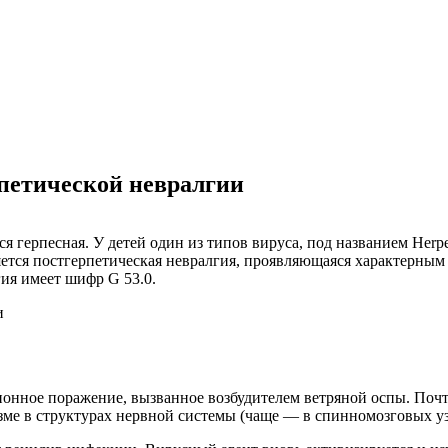
петической невралгии
герпесная. У детей один из типов вируса, под названием Herpes
ется постгерпетическая невралгия, проявляющаяся характерны
ия имеет шифр G 53.0.
ое поражение, вызванное возбудителем ветряной оспы. Почти 
зме в структурах нервной системы (чаще — в спинномозговых уз