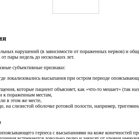
ия
ельных нарушений (в зависимости от пораженных нервов) и общи
 от пары недель до нескольких лет.
азные субъективные признаки:
 где локализовались высыпания при остром периоде опоясывающе
щения, которые пациент объясняет, как «что-то мешает» (так на
и к пораженным местам,
ли в этом же месте,
е, на слизистой оболочке ротовой полости, например, тригемин
е опоясывающего герпеса с высыпаниями на коже конечностей 
ушения встречаются довольно редко и зависят от уровня иммуни