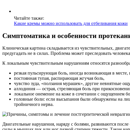
Читайте также:
Какие кремы можно использовать для отбеливания кожи
Симптоматика и особенности протекан
Клиническая картина складывается из чувствительных, двигат
предугадать не в силах. Проблема может преследовать человека
К локальным чувствительным нарушениям относятся разнообр
резкая пульсирующая боль, иногда возникающая в месте,
постоянная тупая, распирающая жгучая боль,
чувство зуда, «ползания мурашек», другие невнятные ощу
аллодиния — острая, стреляющая боль при прикосновени
локальное онемение на коже в сочетании с ощущением бо
головные боли: если высыпания были обнаружены на лиц
тройничного нерва.
Двигательные нарушения, наряду с болями, развиваются посл
силы в мышцах рук или ног разной степени тяжести. Такие нар