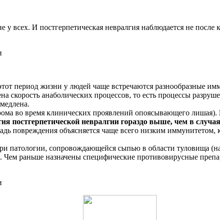
не у всех. И постгерпетическая невралгия наблюдается не посл
В этот период жизни у людей чаще встречаются разнообразные 
ена скорость анаболических процессов, то есть процессы разру
амедлена.
рома во время клинических проявлений опоясывающего лишая).
тия постгерпетической невралгии гораздо выше, чем в случа
дь повреждения объясняется чаще всего низким иммунитетом, 
и патологии, сопровождающейся сыпью в области туловища (на 
. Чем раньше назначены специфические противовирусные препар