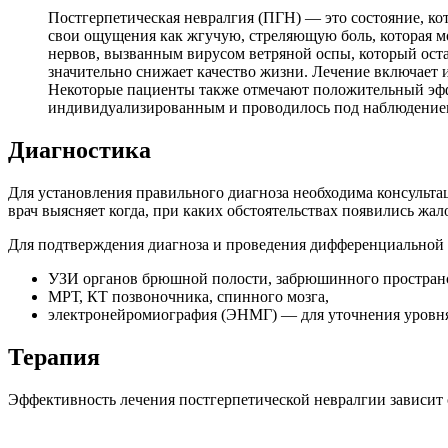
Постгерпетическая невралгия (ПГН) — это состояние, 
свои ощущения как жгучую, стреляющую боль, которая 
нервов, вызванным вирусом ветряной оспы, который оста
значительно снижает качество жизни. Лечение включает 
Некоторые пациенты также отмечают положительный эффе
индивидуализированным и проводилось под наблюдением 
Диагностика
Для установления правильного диагноза необходима консульта
врач выясняет когда, при каких обстоятельствах появились жа
Для подтверждения диагноза и проведения дифференциальной 
УЗИ органов брюшной полости, забрюшинного пространс
МРТ, КТ позвоночника, спинного мозга,
электронейромиография (ЭНМГ) — для уточнения уровня 
Терапия
Эффективность лечения постгерпетической невралгии зависит