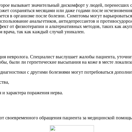
которое вызывает значительный дискомфорт у людей, перенесш
может сохраняться месяцами или даже годами после исчезновен
ется в организме после болезни. Симптомы могут варьироваться
использование анальгетиков, антидепрессантов и противосудоро
кт от физиотерапии и альтернативных методов, таких как акуп
врача, так как каждый случай уникален.
ция невролога. Специалист выслушает жалобы пациента, уточни
лобы, были ли герпетические высыпания на коже в месте локализ
диагностики с другими болезнями могут потребоваться дополни
тва,
и характера поражения нерва.
 от своевременного обращения пациента за медицинской помощь