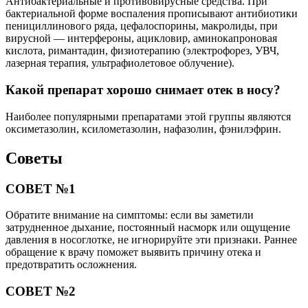
Антибактериальные и противовирусные средства. При
бактериальной форме воспаления прописывают антибиотики
пенициллинового ряда, цефалоспорины, макролиды, при
вирусной — интерфероны, ацикловир, аминокапроновая
кислота, римантадин, физиотерапию (электрофорез, УВЧ,
лазерная терапия, ультрафиолетовое облучение).
Какой препарат хорошо снимает отек в носу?
Наиболее популярными препаратами этой группы являются
оксиметазолин, ксилометазолин, нафазолин, фэнилэфрин.
Советы
СОВЕТ №1
Обратите внимание на симптомы: если вы заметили
затрудненное дыхание, постоянный насморк или ощущение
давления в носоглотке, не игнорируйте эти признаки. Раннее
обращение к врачу поможет выявить причину отека и
предотвратить осложнения.
СОВЕТ №2