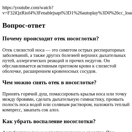
https://youtube.com/watch?
v=F32iQzRiof4%3Fenablejsapi%3D1%26autoplay%3D0%26cc_l
Вопрос-ответ
Почему происходит отек носоглотки?
Отек слизистой носа — это симптом острых респираторных
заболеваний, а также других болезней верхних дыхательных
путей, аллергических реакций и прочих недугов. Он
обуславливается активным притоком крови к слизистой
оболочке, расширением кровеносных сосудов.
Чем можно снять отек в носоглотке?
Принять горячий душ, помассировать крылья носа или точку
между бровями, сделать дыхательную гимнастику, промыть
полость носа водой или соляным раствором, наложить теплый
компресс, закапать сок алоэ.
Как убрать воспаление носоглотки?