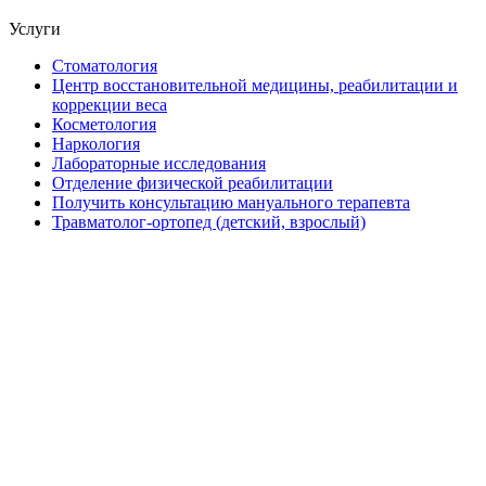
Услуги
Стоматология
Центр восстановительной медицины, реабилитации и
коррекции веса
Косметология
Наркология
Лабораторные исследования
Отделение физической реабилитации
Получить консультацию мануального терапевта
Травматолог-ортопед (детский, взрослый)