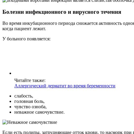
Болезни инфекционного и вирусного течения
Во время инкубационного периода снижается активность однок
когда пациент лежит.
У больного появляется:
Читайте также:
Аллергический дерматит во время беременности
слабость,
головная боль,
чувство озноба,
неважное самочувствие.
Если есть полипы, затрудняющие отток крови, то насморк при 