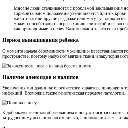
Многие люди сталкиваются с проблемой закладывания нос
горизонтальном положении увеличивается приток крови к
животных или другие раздражители могут усиливаться в с
может способствовать пересыханию слизистой и ее восп
как приподнимает голову. Важно помнить, что если пробл
Период вынашивания ребенка
С момента начала беременности у женщины перестраивается г
пространстве, поэтому набухают мягкие ткани и закупориваютс
Наличие аденоидов и полипов
Увеличения миндалин патологического характера приводят к т
инфекций. Возможна также генетическая передача патологии.
К доброкачественным образованиям в носу относятся полипы, 
затрудненному дыханию носом ночью, в положении лежа, а так