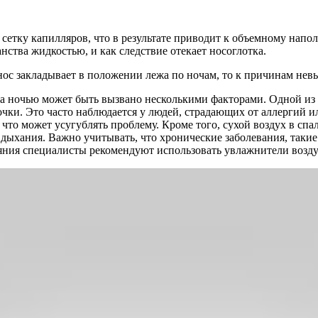
 сетку капилляров, что в результате приводит к объемному нап
ства жидкостью, и как следствие отекает носоглотка.
а нос закладывает в положении лежа по ночам, то к причинам не
жа ночью может быть вызвано несколькими факторами. Одной из
очки. Это часто наблюдается у людей, страдающих от аллергий 
то может усугублять проблему. Кроме того, сухой воздух в спал
ыхания. Важно учитывать, что хронические заболевания, такие
ояния специалисты рекомендуют использовать увлажнители возд