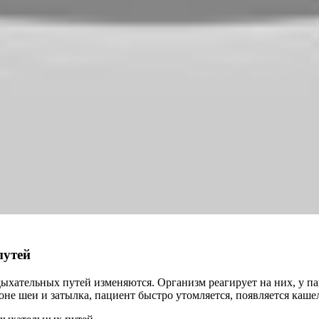
путей
дыхательных путей изменяются. Организм реагирует на них, у па
оне шеи и затылка, пациент быстро утомляется, появляется каше