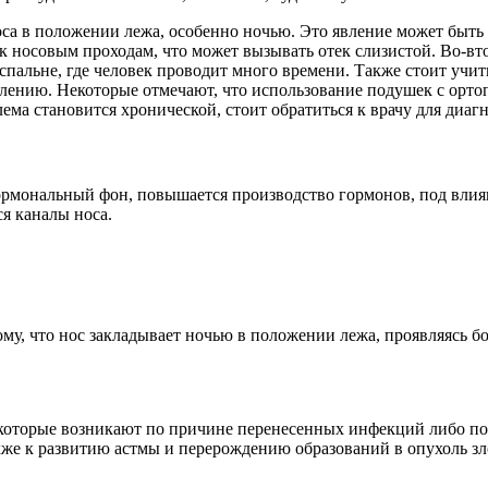
а в положении лежа, особенно ночью. Это явление может быть 
 носовым проходам, что может вызывать отек слизистой. Во-вт
пальне, где человек проводит много времени. Также стоит учиты
алению. Некоторые отмечают, что использование подушек с орто
ема становится хронической, стоит обратиться к врачу для диаг
ормональный фон, повышается производство гормонов, под влия
я каналы носа.
ому, что нос закладывает ночью в положении лежа, проявляясь 
которые возникают по причине перенесенных инфекций либо по 
же к развитию астмы и перерождению образований в опухоль зл