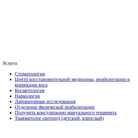
Услуги
Стоматология
Центр восстановительной медицины, реабилитации и
коррекции веса
Косметология
Наркология
Лабораторные исследования
Отделение физической реабилитации
Получить консультацию мануального терапевта
Травматолог-ортопед (детский, взрослый)