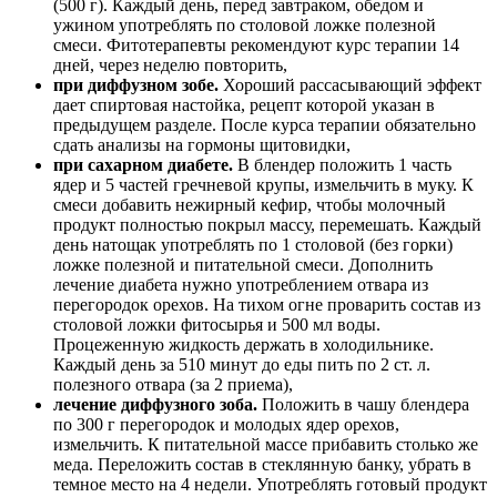
(500 г). Каждый день, перед завтраком, обедом и
ужином употреблять по столовой ложке полезной
смеси. Фитотерапевты рекомендуют курс терапии 14
дней, через неделю повторить,
при диффузном зобе.
Хороший рассасывающий эффект
дает спиртовая настойка, рецепт которой указан в
предыдущем разделе. После курса терапии обязательно
сдать анализы на гормоны щитовидки,
при сахарном диабете.
В блендер положить 1 часть
ядер и 5 частей гречневой крупы, измельчить в муку. К
смеси добавить нежирный кефир, чтобы молочный
продукт полностью покрыл массу, перемешать. Каждый
день натощак употреблять по 1 столовой (без горки)
ложке полезной и питательной смеси. Дополнить
лечение диабета нужно употреблением отвара из
перегородок орехов. На тихом огне проварить состав из
столовой ложки фитосырья и 500 мл воды.
Процеженную жидкость держать в холодильнике.
Каждый день за 510 минут до еды пить по 2 ст. л.
полезного отвара (за 2 приема),
лечение диффузного зоба.
Положить в чашу блендера
по 300 г перегородок и молодых ядер орехов,
измельчить. К питательной массе прибавить столько же
меда. Переложить состав в стеклянную банку, убрать в
темное место на 4 недели. Употреблять готовый продукт