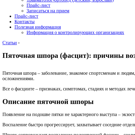
Прайс-лист
Записаться на прием
Прайс-лист
Контакты
Полезная информация
Информация о контролирующих организациях
Статьи
›
Пяточная шпора (фасцит): причины воз
Пяточная шпора – заболевание, знакомое спортсменам и людям
осложнениями.
Все о фасциите – признаках, симптомах, стадиях и методах лече
Описание пяточной шпоры
Появление на подошве пятки не характерного выступа – экзос
Воспаление быстро прогрессирует, захватывает соседние отделы
Шпору сопровождает воспаление подошвенной фасции – соеди