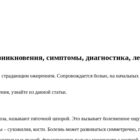
никновения, симптомы, диагностика, л
, страдающим ожирением. Сопровождается болью, на начальных 
ния, узнайте из данной статьи.
тоза, называют пяточной шпорой. Это вызывает болезненное ощущ
 – сухожилия, кости. Болезнь может развиваться симметрично, п
нительных тканей, фиксирующих пальцы конечности с костной 