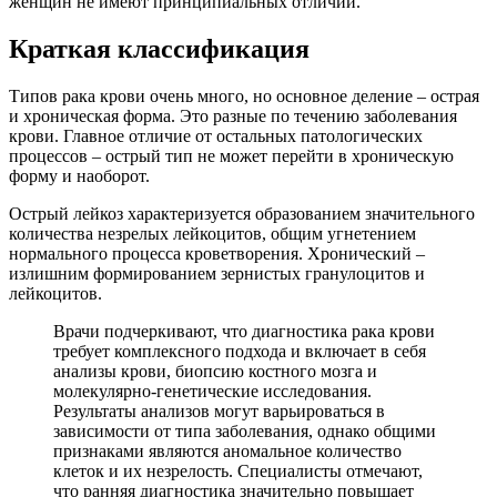
женщин не имеют принципиальных отличий.
Краткая классификация
Типов рака крови очень много, но основное деление – острая
и хроническая форма. Это разные по течению заболевания
крови. Главное отличие от остальных патологических
процессов – острый тип не может перейти в хроническую
форму и наоборот.
Острый лейкоз характеризуется образованием значительного
количества незрелых лейкоцитов, общим угнетением
нормального процесса кроветворения. Хронический –
излишним формированием зернистых гранулоцитов и
лейкоцитов.
Врачи подчеркивают, что диагностика рака крови
требует комплексного подхода и включает в себя
анализы крови, биопсию костного мозга и
молекулярно-генетические исследования.
Результаты анализов могут варьироваться в
зависимости от типа заболевания, однако общими
признаками являются аномальное количество
клеток и их незрелость. Специалисты отмечают,
что ранняя диагностика значительно повышает