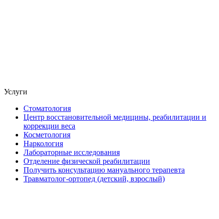
Услуги
Стоматология
Центр восстановительной медицины, реабилитации и
коррекции веса
Косметология
Наркология
Лабораторные исследования
Отделение физической реабилитации
Получить консультацию мануального терапевта
Травматолог-ортопед (детский, взрослый)