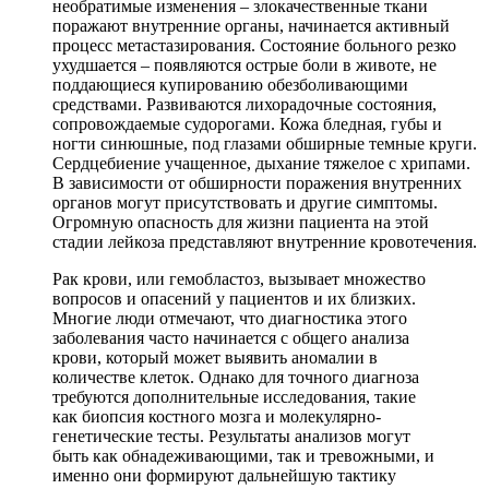
необратимые изменения – злокачественные ткани
поражают внутренние органы, начинается активный
процесс метастазирования. Состояние больного резко
ухудшается – появляются острые боли в животе, не
поддающиеся купированию обезболивающими
средствами. Развиваются лихорадочные состояния,
сопровождаемые судорогами. Кожа бледная, губы и
ногти синюшные, под глазами обширные темные круги.
Сердцебиение учащенное, дыхание тяжелое с хрипами.
В зависимости от обширности поражения внутренних
органов могут присутствовать и другие симптомы.
Огромную опасность для жизни пациента на этой
стадии лейкоза представляют внутренние кровотечения.
Рак крови, или гемобластоз, вызывает множество
вопросов и опасений у пациентов и их близких.
Многие люди отмечают, что диагностика этого
заболевания часто начинается с общего анализа
крови, который может выявить аномалии в
количестве клеток. Однако для точного диагноза
требуются дополнительные исследования, такие
как биопсия костного мозга и молекулярно-
генетические тесты. Результаты анализов могут
быть как обнадеживающими, так и тревожными, и
именно они формируют дальнейшую тактику