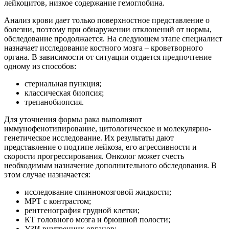
лейкоцитов, низкое содержание гемоглобина.
Анализ крови дает только поверхностное представление о
болезни, поэтому при обнаружении отклонений от нормы,
обследование продолжается. На следующем этапе специалист
назначает исследование костного мозга – кроветворного
органа. В зависимости от ситуации отдается предпочтение
одному из способов:
стернальная пункция;
классическая биопсия;
трепанобиопсия.
Для уточнения формы рака выполняют
иммунофенотипирование, цитологическое и молекулярно-
генетическое исследование. Их результаты дают
представление о подтипе лейкоза, его агрессивности и
скорости прогрессирования. Онколог может счесть
необходимым назначение дополнительного обследования. В
этом случае назначается:
исследование спинномозговой жидкости;
МРТ с контрастом;
рентгенография грудной клетки;
КТ головного мозга и брюшной полости;
УЗИ внутренних органов;