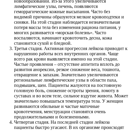
новообразований. Из-за этого увеличиваются
лимфатические узлы, печень, появляются
геморрагические кожные высыпания. Часто без
видимой причины образуются мелкие кровоподтеки и
синяки. На этой стадии наблюдается незначительная
потеря массы тела без изменения рациона питания, у
многих развивается «морская болезнь». Часто
воспаляются, начинают кровоточить десна, кожа
становится сухой и бледной.
Третья стадия. Активная прогрессия лейкоза приводит к
нарушению работы всех внутренних органов. Чаще
всего рак крови выявляется именно на этой стадии.
Частые проявления – отсутствие аппетита вплоть до
развития анорексии, резкое снижение веса, тошнота,
отвращение к запахам. Значительно увеличиваются
региональные лимфатические узлы в области паха,
подмышек, шеи. Пациенты жалуются на постоянную
головную боль, снижение остроты зрения, ломоту в
суставах и во всем теле, сильное вздутие живота. Может
значительно повышаться температура тела. У женщин
развиваются обильные и частые маточные
кровотечения, менструации становятся очень
продолжительными и болезненными.
Четвертая стадия. На последней стадии лейкоза
пациенты быстро угасают. В их организме происходят