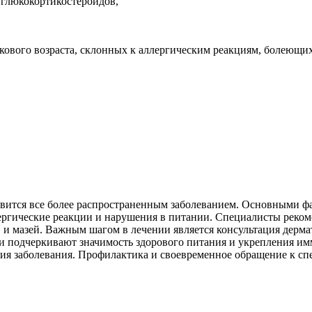
глюкокортикостероидов,
кового возраста, склонных к аллергическим реакциям, болеющи
новится все более распространенным заболеванием. Основными ф
лергические реакции и нарушения в питании. Специалисты реком
 и мазей. Важным шагом в лечении является консультация дерм
чи подчеркивают значимость здорового питания и укрепления им
ния заболевания. Профилактика и своевременное обращение к сп