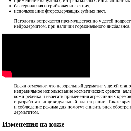
применение наружных, интраназальных, ингаляционных 
бактериальная и грибковая инфекция,
использование фторсодержащих зубных паст.
Патология встречается преимущественно у детей подрост
нейродермитом, при наличии гормонального дисбаланса.
Врачи отмечают, что пероральный дерматит у детей ста
неправильное использование косметических средств, ал
кожи ребенка и избегать применения агрессивных кремов
и разработать индивидуальный план терапии. Также вра
и соблюдение режима дня помогут снизить риск обостре
дерматитом.
Изменения на коже