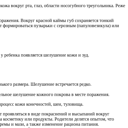
ожа вокруг рта, глаз, области носогубного треугольника. Реже
оражения. Вокруг красной каймы губ сохраняется тонкий
т формироваться пузырьки с серозным (папуловезикула) или
у ребенка появляется шелушение кожи и зуд.
ького размера. Шелушение встречается редко.
ельное шелушение кожного покрова в месте поражения.
процесс кожи конечностей, шеи, туловища.
ет проявляться в виде покраснений и высыпаний вокруг
на косметику или продукты. Родители делятся опытом, что
ремы и мази, а также изменение рациона питания.