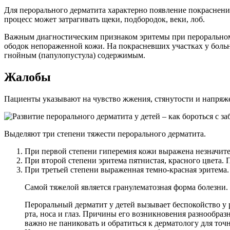
Для перорального дерматита характерно появление покраснений 
процесс может затрагивать щеки, подбородок, веки, лоб.
Важным диагностическим признаком эритемы при пероральном 
ободок непораженной кожи. На покрасневших участках у больн
гнойным (папулопустула) содержимым.
Жалобы
Пациенты указывают на чувство жжения, стянутости и напряжен
Выделяют три степени тяжести перорального дерматита.
При первой степени гиперемия кожи выражена незначител
При второй степени эритема пятнистая, красного цвета
При третьей степени выраженная темно-красная эритема
Самой тяжелой является гранулематозная форма болезни.
Пероральный дерматит у детей вызывает беспокойство у 
рта, носа и глаз. Причины его возникновения разнообраз
важно не паниковать и обратиться к дерматологу для то