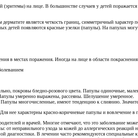
(эритемы) на лице. В большинстве случаев у детей поражается к
дерматите является четкость границ, симметричный характер п
ых детей появляются красные узелки (папулы). На папулах могу
ия в местах поражения. Иногда на лице в области покраснения 
ьно, покровы бледно-розового цвета. Папулы одиночные, мален
. Папулы умеренно выражены, рассеяны. Шелушение умеренное.
. Папулы многочисленные, имеют тенденцию к слиянию. Значит
 Для нее характерны красно-коричневые папулы и вовлечение в 
родителей и врачей. Многие отмечают, что это заболевание мож
ны: от неправильного ухода за кожей до аллергических реакций 
чной диагностики. В лечении часто рекомендуются специальные к