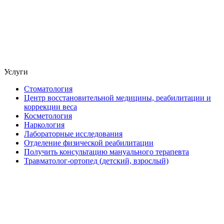
Услуги
Стоматология
Центр восстановительной медицины, реабилитации и
коррекции веса
Косметология
Наркология
Лабораторные исследования
Отделение физической реабилитации
Получить консультацию мануального терапевта
Травматолог-ортопед (детский, взрослый)