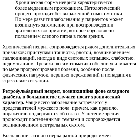
Хроническая форма неврита характеризуется
более медленным протеканием. Патологический
процесс проходит без выраженной симптоматики.
По мере развития заболевания у пациентов может
возникнуть затемнение при воспроизведении
зрительных восприятий, которое обусловлено
появлением слепого пятна в поле зрения.
Хронический неврит сопровождается рядом дополнительных
признаков: приступами тошноты, рвотой, возникновением
галлюцинаций, иногда в виде световых вспышек, слабостью,
недомоганием. Тревожная симптоматика обычно усиливается
по мере прогрессирования болезни, особенно после
физических нагрузок, нервных переживаний и попадания в
стрессовые ситуации.
Ретробульбарный неврит, возникший
на фоне сахарного
диабета, в большинстве случаев носит хронический
характер.
Чаще всего заболевание встречается у
представителей мужского пола, причем, как правило,
поражению подвергаются оба глаза. Угнетение зрения
происходит постепенными темпами и сопровождается
возникновением центральных скотом.
Воспаление глазного нерва разной природы имеет