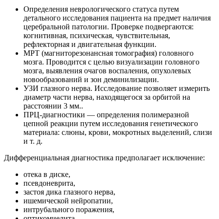
Определения неврологического статуса путем
детального исследования пациента на предмет наличия
церебральной патологии. Проверке подвергаются:
когнитивная, психическая, чувствительная,
рефлекторная и двигательная функции.
МРТ (магниторезонансная томография) головного
мозга. Проводится с целью визуализации головного
мозга, выявления очагов воспаления, опухолевых
новообразований и зон деминилизации.
УЗИ глазного нерва. Исследование позволяет измерить
диаметр части нерва, находящегося за орбитой на
расстоянии 3 мм..
ПРЦ-диагностики — определения полимеразной
цепной реакции путем исследования генетического
материала: слюны, крови, мокротных выделений, слизи
и т. д.
Дифференциальная диагностика предполагает исключение:
отека в диске,
псевдоневрита,
застоя дика глазного нерва,
ишемической нейропатии,
интрубального поражения,
оптикомиелита.