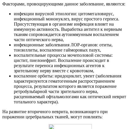
Факторами, провоцирующими данное заболевание, являются:
инфекции вирусной этиологии: цитомегаловирус,
инфекционный мононуклез, вирус простого герпеса.
Присутствующая в организме инфекция влияет на
иммунную активность. Выработка антител к нервным
тканям сопровождается аутоиммунным воспалением
части оптического нерва,
инфекционные заболевания ЛОР-органов: отиты,
тонзиллиты, воспаление гайморовых пазух,
воспалительные процессы мочеполовой системы:
цистит, пиелонефрит. Воспаление происходит в
результате переноса инфекционных агентов к
зрительному нерву вместе с кровотоком,
воспаление орбиты: иридоциклит, увеит (заболевания
характеризуются гематогенным распространением
процесса, результатом которого является поражение
ретробульбарной части зрительного нерва,
расцениваемый офтальмологами как оптический неврит
тотального характера).
На развитие вторичного неврита, возникающего при
поражении церебральных тканей, могут повлиять: