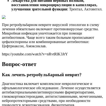
Лекарства для питания нервных волокон,
восстановления микроциркуляции в капиллярах,
улучшения зрительной функции
: Трентал, Актовегил.
При ретробульбарном неврите вирусной этиологии в схему
лечения обязательно включают противовирусные средства.
Микробная инфекция уничтожается при помощи
антибиотиков. Чаще всего таким больным прописывают
цефалоспорины или комбинированные антибиотики:
Цефтриаксон, Амоксиклав.
https://youtube.com/watch?v=nRvtRlK3JrY
Вопрос-ответ
Как лечить ретробульбарный неврит?
Диагностика включает комплексное неврологическое и
офтальмологическое обследование. Лечение осуществляется
антибактериальными/антивирусными фармпрепаратами,
глюкокортикостероидами, антигистаминными, мочегонными,
нейропротекторными средствами, при необходимости
проводится дезинтоксикация, физиотерапия.