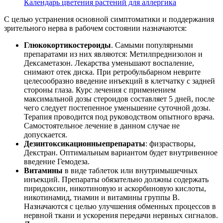
Календарь цветения растений для аллергика
С целью устранения основной симптоматики и поддержания
зрительного нерва в рабочем состоянии назначаются:
Глюкокортикостероиды
. Самыми популярными
препаратами из них являются: Метилпреднизолон и
Дексаметазон. Лекарства уменьшают воспаление,
снимают отек диска. При ретробульбарном неврите
целесообразно введение инъекций в клетчатку с задней
стороны глаза. Курс лечения с применением
максимальной дозы стероидов составляет 5 дней, после
чего следует постепенное уменьшение суточной дозы.
Терапия проводится под руководством опытного врача.
Самостоятельное лечение в данном случае не
допускается.
Дезинтоксикационные
препараты
: физрастворы,
Декстран. Оптимальным вариантом будет внутривенное
введение Гемодеза.
Витамины
в виде таблеток или внутримышечных
инъекций. Препараты обязательно должны содержать
пиридоксин, никотиновую и аскорбиновую кислоты,
никотинамид, тиамин и витамины группы В.
Назначаются с целью улучшения обменных процессов в
нервной ткани и ускорения передачи нервных сигналов.