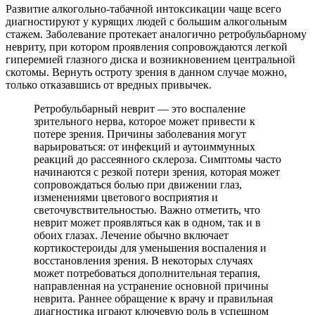
Развитие алкогольно-табачной интоксикации чаще всего
диагностируют у курящих людей с большим алкогольным
стажем. Заболевание протекает аналогично ретробульбарному
невриту, при котором проявления сопровождаются легкой
гиперемией глазного диска и возникновением центральной
скотомы. Вернуть остроту зрения в данном случае можно,
только отказавшись от вредных привычек.
Ретробульбарный неврит — это воспаление
зрительного нерва, которое может привести к
потере зрения. Причины заболевания могут
варьироваться: от инфекций и аутоиммунных
реакций до рассеянного склероза. Симптомы часто
начинаются с резкой потери зрения, которая может
сопровождаться болью при движении глаз,
изменениями цветового восприятия и
светочувствительностью. Важно отметить, что
неврит может проявляться как в одном, так и в
обоих глазах. Лечение обычно включает
кортикостероиды для уменьшения воспаления и
восстановления зрения. В некоторых случаях
может потребоваться дополнительная терапия,
направленная на устранение основной причины
неврита. Раннее обращение к врачу и правильная
диагностика играют ключевую роль в успешном