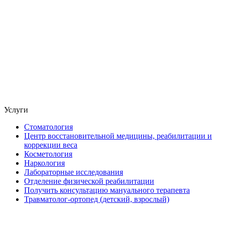
Услуги
Стоматология
Центр восстановительной медицины, реабилитации и
коррекции веса
Косметология
Наркология
Лабораторные исследования
Отделение физической реабилитации
Получить консультацию мануального терапевта
Травматолог-ортопед (детский, взрослый)