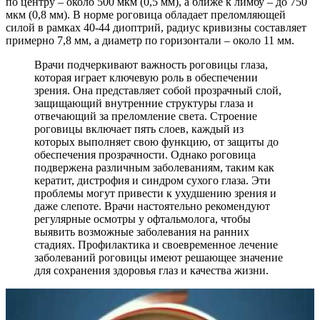
по центру – около 500 мкм (0,5 мм), а ближе к лимбу – до 750
мкм (0,8 мм). В норме роговица обладает преломляющей
силой в рамках 40-44 диоптрий, радиус кривизны составляет
примерно 7,8 мм, а диаметр по горизонтали – около 11 мм.
Врачи подчеркивают важность роговицы глаза,
которая играет ключевую роль в обеспечении
зрения. Она представляет собой прозрачный слой,
защищающий внутренние структуры глаза и
отвечающий за преломление света. Строение
роговицы включает пять слоев, каждый из
которых выполняет свою функцию, от защиты до
обеспечения прозрачности. Однако роговица
подвержена различным заболеваниям, таким как
кератит, дистрофия и синдром сухого глаза. Эти
проблемы могут привести к ухудшению зрения и
даже слепоте. Врачи настоятельно рекомендуют
регулярные осмотры у офтальмолога, чтобы
выявить возможные заболевания на ранних
стадиях. Профилактика и своевременное лечение
заболеваний роговицы имеют решающее значение
для сохранения здоровья глаз и качества жизни.