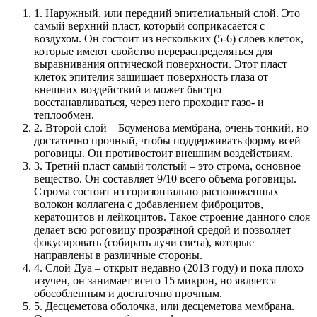
1. Наружный, или передний эпителиальный слой. Это
самый верхний пласт, который соприкасается с
воздухом. Он состоит из нескольких (5-6) слоев клеток,
которые имеют свойство перераспределяться для
выравнивания оптической поверхности. Этот пласт
клеток эпителия защищает поверхность глаза от
внешних воздействий и может быстро
восстанавливаться, через него проходит газо- и
теплообмен.
2. Второй слой – Боуменова мембрана, очень тонкий, но
достаточно прочный, чтобы поддерживать форму всей
роговицы. Он противостоит внешним воздействиям.
3. Третий пласт самый толстый – это строма, основное
вещество. Он составляет 9/10 всего объема роговицы.
Строма состоит из горизонтально расположенных
волокон коллагена с добавлением фиброцитов,
кератоцитов и лейкоцитов. Такое строение данного слоя
делает всю роговицу прозрачной средой и позволяет
фокусировать (собирать лучи света), которые
направлены в различные стороны.
4. Слой Дуа – открыт недавно (2013 году) и пока плохо
изучен, он занимает всего 15 микрон, но является
обособленным и достаточно прочным.
5. Десцеметова оболочка, или десцеметова мембрана.