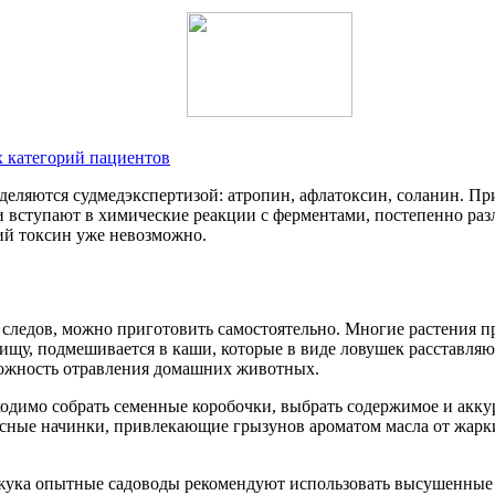
х категорий пациентов
еляются судмедэкспертизой: атропин, афлатоксин, соланин. Пр
и вступают в химические реакции с ферментами, постепенно раз
ий токсин уже невозможно.
следов, можно приготовить самостоятельно. Многие растения пр
пищу, подмешивается в каши, которые в виде ловушек расставляют
можность отравления домашних животных.
одимо собрать семенные коробочки, выбрать содержимое и акку
ые начинки, привлекающие грызунов ароматом масла от жарки.
о жука опытные садоводы рекомендуют использовать высушенные