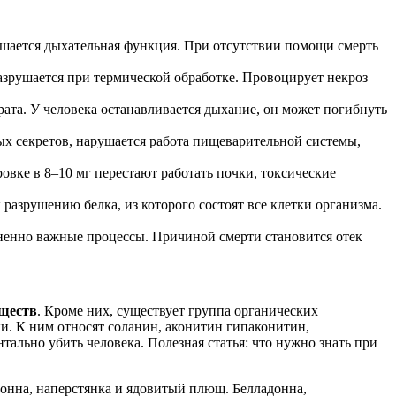
дшается дыхательная функция. При отсутствии помощи смерть
азрушается при термической обработке. Провоцирует некроз
та. У человека останавливается дыхание, он может погибнуть
тых секретов, нарушается работа пищеварительной системы,
вке в 8–10 мг перестают работать почки, токсические
азрушению белка, из которого состоят все клетки организма.
зненно важные процессы. Причиной смерти становится отек
еществ
. Кроме них, существует группа органических
и. К ним относят соланин, аконитин гипаконитин,
тально убить человека. Полезная статья: что нужно знать при
донна, наперстянка и ядовитый плющ. Белладонна,