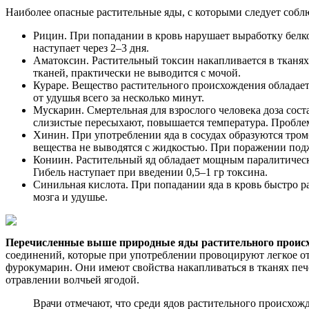
Наиболее опасные растительные яды, с которыми следует соб
Рицин. При попадании в кровь нарушает выработку белк
наступает через 2–3 дня.
Аматоксин. Растительный токсин накапливается в тканях
тканей, практически не выводится с мочой.
Кураре. Вещество растительного происхождения обладае
от удушья всего за несколько минут.
Мускарин. Смертельная для взрослого человека доза сост
слизистые пересыхают, повышается температура. Проблем
Хинин. При употреблении яда в сосудах образуются тром
вещества не выводятся с жидкостью. При поражении под
Кониин. Растительный яд обладает мощным паралитически
Гибель наступает при введении 0,5–1 гр токсина.
Синильная кислота. При попадании яда в кровь быстро р
мозга и удушье.
Перечисленные выше природные яды растительного происхо
соединений, которые при употреблении провоцируют легкое о
фурокумарин. Они имеют свойства накапливаться в тканях пече
отравлении волчьей ягодой.
Врачи отмечают, что среди ядов растительного происхож