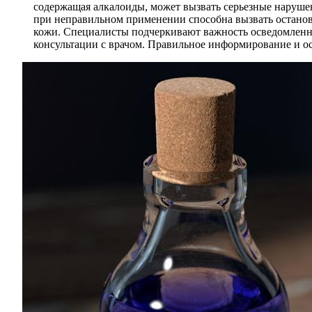
содержащая алкалоиды, может вызвать серьезные нарушен
при неправильном применении способна вызвать остано
кожи. Специалисты подчеркивают важность осведомленнос
консультации с врачом. Правильное информирование и ос