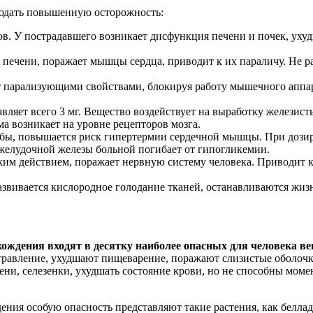
людать повышенную осторожность:
ов. У пострадавшего возникает дисфункция печени и почек, уху
 печени, поражает мышцы сердца, приводит к их параличу. Не р
т парализующими свойствами, блокируя работу мышечного аппара
авляет всего 3 мг. Вещество воздействует на выработку железис
а возникает на уровне рецепторов мозга.
бы, повышается риск гипертермии сердечной мышцы. При дозиро
желудочной железы больной погибает от гипогликемии.
м действием, поражает нервную систему человека. Приводит к р
азвивается кислородное голодание тканей, останавливаются жи
ждения входят в десятку наиболее опасных для человека в
травление, ухудшают пищеварение, поражают слизистые оболочк
ни, селезенки, ухудшать состояние крови, но не способны момен
дения особую опасность представляют такие растения, как белла