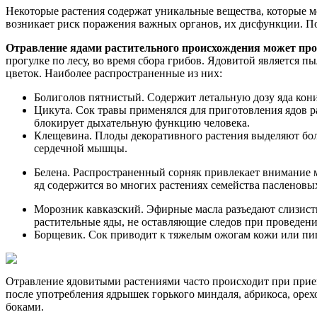
Некоторые растения содержат уникальные вещества, которые м
возникает риск поражения важных органов, их дисфункции. По
Отравление ядами растительного происхождения может про
прогулке по лесу, во время сбора грибов. Ядовитой является 
цветок. Наиболее распространенные из них:
Болиголов пятнистый. Содержит летальную дозу яда кони
Цикута. Сок травы применялся для приготовления ядов
блокирует дыхательную функцию человека.
Клещевина. Плоды декоративного растения выделяют бол
сердечной мышцы.
Белена. Распространенный сорняк привлекает внимание 
яд содержится во многих растениях семейства пасленовы
Морозник кавказский. Эфирные масла разъедают слизист
растительные яды, не оставляющие следов при проведени
Борщевик. Сок приводит к тяжелым ожогам кожи или пищ
Отравление ядовитыми растениями часто происходит при прием
после употребления ядрышек горького миндаля, абрикоса, оре
боками.