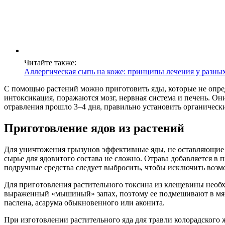
Читайте также:
Аллергическая сыпь на коже: принципы лечения у разны
С помощью растений можно приготовить яды, которые не опред
интоксикация, поражаются мозг, нервная система и печень. Он
отравления прошло 3–4 дня, правильно установить органическ
Приготовление ядов из растений
Для уничтожения грызунов эффективные яды, не оставляющие 
сырье для ядовитого состава не сложно. Отрава добавляется в 
подручные средства следует выбросить, чтобы исключить воз
Для приготовления растительного токсина из клещевины необх
выраженный «мышиный» запах, поэтому ее подмешивают в мясн
паслена, асарума обыкновенного или аконита.
При изготовлении растительного яда для травли колорадског