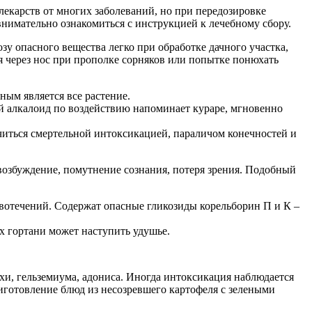
лекарств от многих заболеваний, но при передозировке
нимательно ознакомиться с инструкцией к лечебному сбору.
озу опасного вещества легко при обработке дачного участка,
ся через нос при прополке сорняков или попытке понюхать
ным является все растение.
 алкалоид по воздействию напоминает кураре, мгновенно
иться смертельной интоксикацией, параличом конечностей и
озбуждение, помутнение сознания, потеря зрения. Подобный
вотечений. Содержат опасные гликозиды корельборин П и К –
 гортани может наступить удушье.
хи, гельземиума, адониса. Иногда интоксикация наблюдается
иготовление блюд из несозревшего картофеля с зелеными