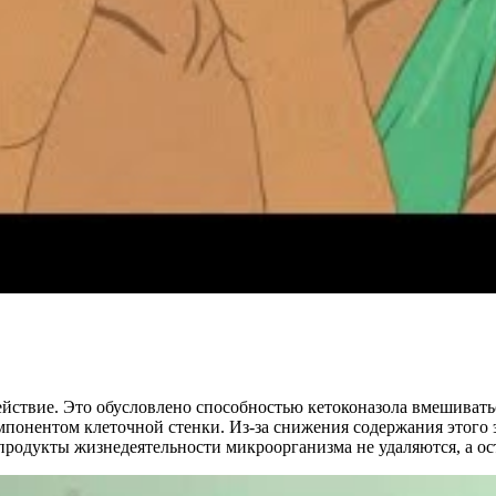
йствие. Это обусловлено способностью кетоконазола вмешиватьс
мпонентом клеточной стенки. Из-за снижения содержания этого 
родукты жизнедеятельности микроорганизма не удаляются, а ост