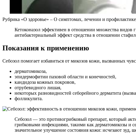
Рубрика «О здоровье» – О симптомах, лечении и профилактике
Кетоконазол эффективен в отношении множества видов гри
антибактериальный эффект средства в отношении стафило
Показания к применению
Себозол помогает избавиться от микозов кожи, вызванных чув
дерматомикоза,
эпидермофитии паховой области и конечностей,
кандидоза кожных покровов,
отрубевидного лишая,
некоторых разновидностей себорейного дерматита (вызван
фолликулита.
Себозол — это противогрибковый препарат, который акт
грибковыми инфекциями, такими как дерматомикозы и се
значительное улучшение состояния кожи: исчезают зуд, 