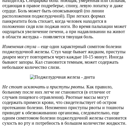
находится)
.
Специфика боли:
ноющая, умеренная или сильная,
отдающая в правое подреберье, спину, левую лопатку и даже
сердце. Боль может быть опоясывающей (по линии
расположения поджелудочной). При легких формах
панкреатита боль стихает, когда человек находится в
положении сидя или поджав ноги. Во время пальпации может
ощущаться увеличение печени, а при надавливании на живот
в области желудка – появляется тянущая боль.
Изменения стула
– еще один характерный симптом болезни
поджелудочной железы. Стул чаще бывает жидким, приступы
диареи могут повторяться через каждые 10-15 минут. Иногда
бывают запоры. Кал становится темным, может содержать
небольшое количество слизи.
Не стоит исключать и приступы рвоты.
Как правило,
больному после них легче не становится (в отличие от
случаев пищевого отравления). Рвотные массы могут
содержать примеси крови, что свидетельствует об остром
протекании болезни. Неизменно приступы рвоты и тошноты
приводят к обезвоживанию организма, следовательно, еще
одним симптомом болезни поджелудочной железы становится
сухость во рту и потребность в большом количестве жидкости.