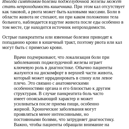
Иногда симптомом болезни поджелудочной железы может
стать непроходимость кишечника.
При этом кал отсутствует
как таковой, а рвота может быть каловыми массами. Боли в
области живота не стихают, ни при каком положении тела
больного, наблюдается вздутие живота после еды особенно в
том месте, где находится источник непроходимости.
Острые панкреатиты или язвенные болезни приводят к
попаданию крови в кишечный тракт, поэтому рвота или кал
могут быть с примесью крови.
Врачи подчеркивают, что локализация боли при
заболеваниях поджелудочной железы играет
ключевую роль в диагностике. Обычно пациенты
жалуются на дискомфорт в верхней части живота,
который может иррадиировать в спину или левое
плечо. Это связано с анатомическими
особенностями органа и его близостью к другим
структурам. В случае панкреатита боль часто
имеет опоясывающий характер и может
усиливаться после приема пищи, особенно
жирной. Хронические заболевания могут
проявляться менее интенсивными, но
постоянными болями, что затрудняет диагностику.
Важно, чтобы пациенты обращали внимание на