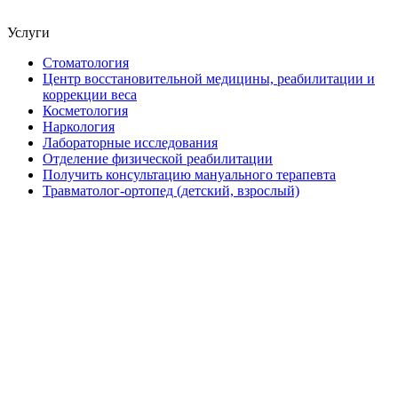
Услуги
Стоматология
Центр восстановительной медицины, реабилитации и
коррекции веса
Косметология
Наркология
Лабораторные исследования
Отделение физической реабилитации
Получить консультацию мануального терапевта
Травматолог-ортопед (детский, взрослый)