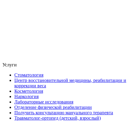
Услуги
Стоматология
Центр восстановительной медицины, реабилитации и
коррекции веса
Косметология
Наркология
Лабораторные исследования
Отделение физической реабилитации
Получить консультацию мануального терапевта
Травматолог-ортопед (детский, взрослый)