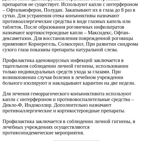
препаратов не существует. Используют капли с интерфероном
– Офтальмоферон, Полудан. Закапывают их в глаза до 8 раз в
сутки. Для устранения отека конъюнктивы назначают
противоаллергические средства в виде глазных капель или
таблеток. После образования роговичных инфильтратов
назначают кортикостероидные капли – Максидекс, Офтан-
дексаметазон. Для восстановления поврежденной роговицы
применяют Корнерегель, Солкосерил. При развитии синдрома
сухого глаза показаны препараты натуральной слезы.
Профилактика аденовирусных инфекций заключается в
тщательном соблюдении личной гигиены, использовании
только индивидуальных средств ухода за глазами. При
возникновении случая болезни в лечебном учреждении
больного изолируют и накладывают карантин на две недели.
Для лечения геморрагического конъюнктивита используют
капли с интерфероном и противовоспалительные средства –
Дикло-Ф, Индоколлир. Дополнительно назначают
противоаллергические и кортикостероидные препараты.
Профилактика заключается в соблюдении личной гигиены, в
лечебных учреждениях осуществляются
противоэпидемические мероприятия.