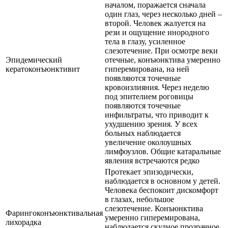
началом, поражается сначала
один глаз, через несколько дней –
второй. Человек жалуется на
рези и ощущение инородного
тела в глазу, усиленное
слезотечение. При осмотре веки
Эпидемический
отечные, конъюнктива умеренно
кератоконъюнктивит
гиперемирована, на ней
появляются точечные
кровоизлияния. Через неделю
под эпителием роговицы
появляются точечные
инфильтраты, что приводит к
ухудшению зрения. У всех
больных наблюдается
увеличение околоушных
лимфоузлов. Общие катаральные
явления встречаются редко
Протекает эпизодически,
наблюдается в основном у детей.
Человека беспокоит дискомфорт
в глазах, небольшое
слезотечение. Конъюнктива
Фарингоконъюнктивальная
умеренно гиперемирована,
лихорадка
наблюдается скудное прозрачное