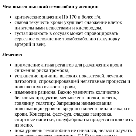
Чем опасен высокий гемоглобин у женщин:
критические значения Hb 170 и более г/л,
слабая текучесть крови ухудшает снабжение клеток
питательными веществами и кислородом,
густая жидкость в сосудах может спровоцировать
серьезное осложнение тромбоэмболию (закупорку
артерий и вен).
Лечение:
применение антиагрегантов для разжижения крови,
снижения риска тромбоза,
устранение причины высоких показателей, лечение
патологии, спровоцировавшей негативные процессы и
повышенную вязкость крови,
изменение рациона. Важно увеличить количество
белковых продуктов, меньше есть почки, печень,
говядину, телятину. Запрещены наименования,
повышающие уровень вредного холестерина и сахара в
крови. Консервы, фаст-фуд, сладкая газировка,
спиртные напитки, полуфабрикаты придется исключить
из меню,
пока уровень гемоглобина не снизился, нельзя получать
препараты железа, витамины, БАДы с железом и