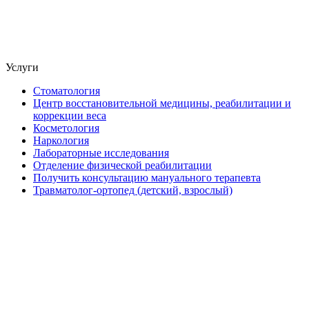
Услуги
Стоматология
Центр восстановительной медицины, реабилитации и
коррекции веса
Косметология
Наркология
Лабораторные исследования
Отделение физической реабилитации
Получить консультацию мануального терапевта
Травматолог-ортопед (детский, взрослый)