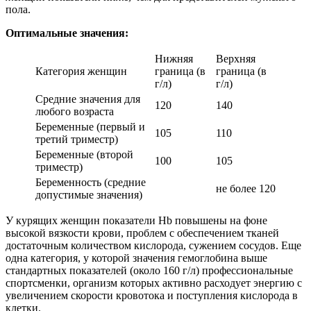
пола.
Оптимальные значения:
Нижняя
Верхняя
Категория женщин
граница (в
граница (в
г/л)
г/л)
Средние значения для
120
140
любого возраста
Беременные (первый и
105
110
третий триместр)
Беременные (второй
100
105
триместр)
Беременность (средние
не более 120
допустимые значения)
У курящих женщин показатели Hb повышены на фоне
высокой вязкости крови, проблем с обеспечением тканей
достаточным количеством кислорода, сужением сосудов. Еще
одна категория, у которой значения гемоглобина выше
стандартных показателей (около 160 г/л) профессиональные
спортсменки, организм которых активно расходует энергию с
увеличением скорости кровотока и поступления кислорода в
клетки.