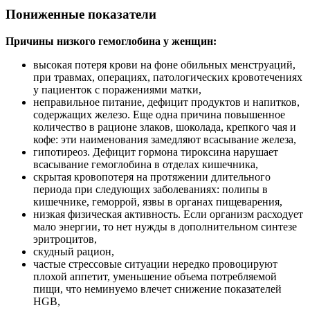
Пониженные показатели
Причины низкого гемоглобина у женщин:
высокая потеря крови на фоне обильных менструаций,
при травмах, операциях, патологических кровотечениях
у пациенток с поражениями матки,
неправильное питание, дефицит продуктов и напитков,
содержащих железо. Еще одна причина повышенное
количество в рационе злаков, шоколада, крепкого чая и
кофе: эти наименования замедляют всасывание железа,
гипотиреоз. Дефицит гормона тироксина нарушает
всасывание гемоглобина в отделах кишечника,
скрытая кровопотеря на протяжении длительного
периода при следующих заболеваниях: полипы в
кишечнике, геморрой, язвы в органах пищеварения,
низкая физическая активность. Если организм расходует
мало энергии, то нет нужды в дополнительном синтезе
эритроцитов,
скудный рацион,
частые стрессовые ситуации нередко провоцируют
плохой аппетит, уменьшение объема потребляемой
пищи, что неминуемо влечет снижение показателей
HGB,