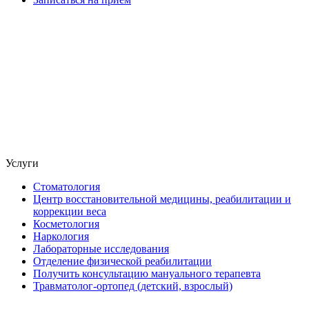
Услуги
Стоматология
Центр восстановительной медицины, реабилитации и
коррекции веса
Косметология
Наркология
Лабораторные исследования
Отделение физической реабилитации
Получить консультацию мануального терапевта
Травматолог-ортопед (детский, взрослый)