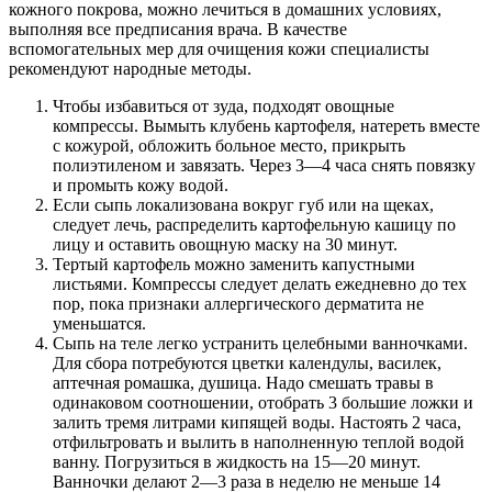
кожного покрова, можно лечиться в домашних условиях,
выполняя все предписания врача. В качестве
вспомогательных мер для очищения кожи специалисты
рекомендуют народные методы.
Чтобы избавиться от зуда, подходят овощные
компрессы. Вымыть клубень картофеля, натереть вместе
с кожурой, обложить больное место, прикрыть
полиэтиленом и завязать. Через 3—4 часа снять повязку
и промыть кожу водой.
Если сыпь локализована вокруг губ или на щеках,
следует лечь, распределить картофельную кашицу по
лицу и оставить овощную маску на 30 минут.
Тертый картофель можно заменить капустными
листьями. Компрессы следует делать ежедневно до тех
пор, пока признаки аллергического дерматита не
уменьшатся.
Сыпь на теле легко устранить целебными ванночками.
Для сбора потребуются цветки календулы, василек,
аптечная ромашка, душица. Надо смешать травы в
одинаковом соотношении, отобрать 3 большие ложки и
залить тремя литрами кипящей воды. Настоять 2 часа,
отфильтровать и вылить в наполненную теплой водой
ванну. Погрузиться в жидкость на 15—20 минут.
Ванночки делают 2—3 раза в неделю не меньше 14