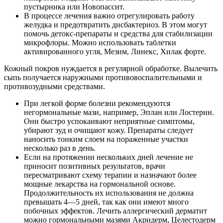
пустырника или Новопассит.
В процессе лечения важно отрегулировать работу
желудка и предотвратить дисбактериоз. В этом могут
помочь детокс-препараты и средства для стабилизации
микрофлоры. Можно использовать таблетки
активированного угля, Мезим, Линекс, Хилак форте.
Кожный покров нуждается в регулярной обработке. Вылечить
сыпь получается наружными противовоспалительными и
противозудными средствами.
При легкой форме болезни рекомендуются
негормональные мази, например, Эплан или Лостерин.
Они быстро успокаивают неприятные симптомы,
убирают зуд и очищают кожу. Препараты следует
наносить тонким слоем на пораженные участки
несколько раз в день.
Если на протяжении нескольких дней лечение не
приносит позитивных результатов, врачи
пересматривают схему терапии и назначают более
мощные лекарства на гормональной основе.
Продолжительность их использования не должна
превышать 4—5 дней, так как они имеют много
побочных эффектов. Лечить аллергический дерматит
можно гормональными мазями Акридерм, Целестодерм