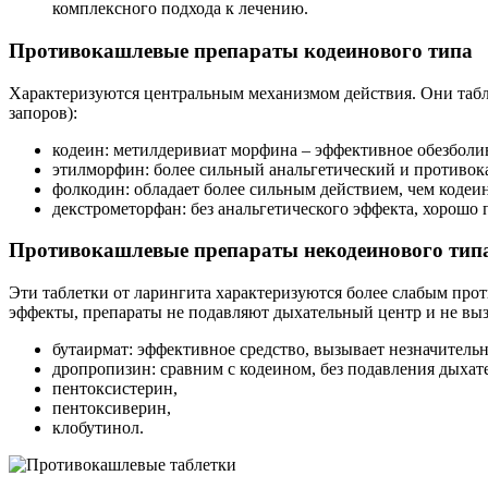
комплексного подхода к лечению.
Противокашлевые препараты кодеинового типа
Характеризуются центральным механизмом действия. Они табл
запоров):
кодеин: метилдеривиат морфина – эффективное обезболи
этилморфин: более сильный анальгетический и противока
фолкодин: обладает более сильным действием, чем кодеи
декстрометорфан: без анальгетического эффекта, хорошо 
Противокашлевые препараты некодеинового тип
Эти таблетки от ларингита характеризуются более слабым пр
эффекты, препараты не подавляют дыхательный центр и не в
бутаирмат: эффективное средство, вызывает незначитель
дропропизин: сравним с кодеином, без подавления дыхат
пентоксистерин,
пентоксиверин,
клобутинол.