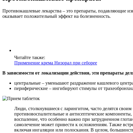
Противокашлевые лекарства – это препараты, подавляющие из
оказывает положительный эффект на болезненность.
Читайте также:
Применение крема Низорал при себорее
В зависимости от локализации действия, эти препараты деля
центральные – уменьшают раздражение кашлевого центра
периферические – ингибируют стимулы от трахеобронхи
Люди, столкнувшиеся с ларингитом, часто делятся своим
противовоспалительные и антисептические компоненты, 
воспаление, что особенно важно при затрудненном глота
самолечение может привести к осложнениям. Также встреч
включая ингаляции или полоскания. В целом, большинст