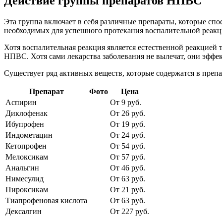
Действие группы препаратов НПВС
Эта группа включает в себя различные препараты, которые сп
необходимых для успешного протекания воспалительной реакци
Хотя воспалительная реакция является естественной реакцией 
НПВС. Хотя сами лекарства заболевания не вылечат, они эфф
Существует ряд активных веществ, которые содержатся в препа
Препарат
Фото
Цена
Аспирин
От 9 руб.
Диклофенак
От 26 руб.
Ибупрофен
От 19 руб.
Индометацин
От 24 руб.
Кетопрофен
От 54 руб.
Мелоксикам
От 57 руб.
Анальгин
От 46 руб.
Нимесулид
От 63 руб.
Пироксикам
От 21 руб.
Тиапрофеновая кислота
От 63 руб.
Дексалгин
От 227 руб.