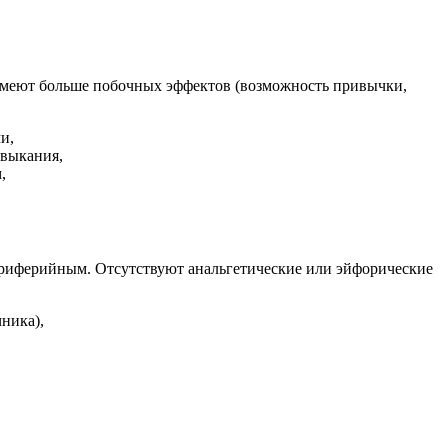
 имеют больше побочных эффектов (возможность привычки,
и,
ивыкания,
,
ериферийным. Отсутствуют анальгетические или эйфорические
ника),