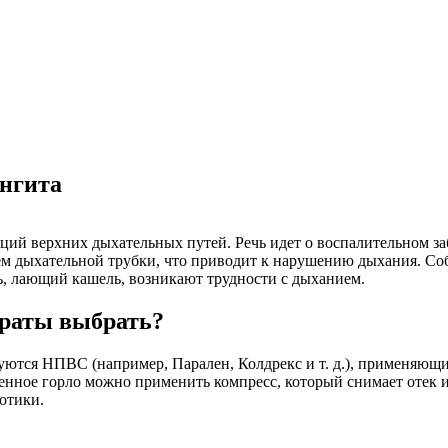
ингита
ий верхних дыхательных путей. Речь идет о воспалительном за
ем дыхательной трубки, что приводит к нарушению дыхания. Соб
ь, лающий кашель, возникают трудности с дыханием.
араты выбрать?
уются НПВС (например, Парален, Колдрекс и т. д.), применяющи
енное горло можно применить компресс, который снимает отек 
отики.