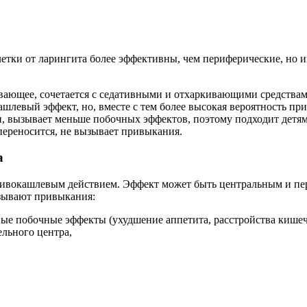
етки от ларингита более эффективны, чем периферические, но
вающее, сочетается с седативными и отхаркивающими средствам
шлевый эффект, но, вместе с тем более высокая вероятность пр
н, вызывает меньше побочных эффектов, поэтому подходит детям
переносится, не вызывает привыкания.
а
отивокашлевым действием. Эффект может быть центральным и п
ызывают привыкания:
ные побочные эффекты (ухудшение аппетита, расстройства кишеч
ельного центра,