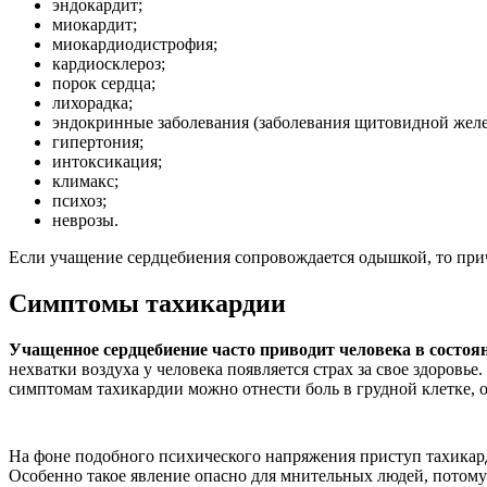
эндокардит;
миокардит;
миокардиодистрофия;
кардиосклероз;
порок сердца;
лихорадка;
эндокринные заболевания (заболевания щитовидной желе
гипертония;
интоксикация;
климакс;
психоз;
неврозы.
Если учащение сердцебиения сопровождается одышкой, то причи
Симптомы тахикардии
Учащенное сердцебиение часто приводит человека в состоян
нехватки воздуха у человека появляется страх за свое здоровье
симптомам тахикардии можно отнести боль в грудной клетке, о
На фоне подобного психического напряжения приступ тахикард
Особенно такое явление опасно для мнительных людей, потому