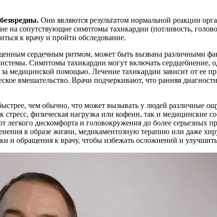
безвредны.
Они являются результатом нормальной реакции орга
е на сопутствующие симптомы тахикардии (потливость, головок
ться к врачу и пройти обследование.
щенным сердечным ритмом, может быть вызвана различными факт
системы. Симптомы тахикардии могут включать сердцебиение, 
 за медицинской помощью. Лечение тахикардии зависит от ее 
еское вмешательство. Врачи подчеркивают, что ранняя диагности
 быстрее, чем обычно, что может вызывать у людей различные о
к стресс, физическая нагрузка или кофеин, так и медицинские 
 легкого дискомфорта и головокружения до более серьезных пр
енения в образе жизни, медикаментозную терапию или даже хир
и и обращения к врачу, чтобы избежать осложнений и улучшить