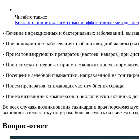
Читайте также:
Коклюш: причины, симптомы и эффективные методы леч
• Лечение инфекционных и бактериальных заболеваний, вызв
• При эндокринных заболеваниях (зоб щитовидной железы) наз
• Прием тонизирующих препаратов (настоек, наваров) при дис
• При психозах и неврозах прием нескольких капель нормализ
• Посещение лечебной гимнастики, направленной на тонизир
• Прием препаратов, снижающих частоту биения сердца.
• Прием витаминных комплексов и биологически активных доб
Во всех случаях возникновения тахикардии врач порекомендует
выполнять гимнастику по утрам. Больше гулять на свежем воз
Вопрос-ответ