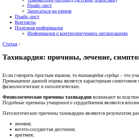
Прайс-лист
Записаться на прием
Прайс-лист
Контакты
Полезная информация
Информация о контролирующих организациях
Статьи
›
Тахикардия: причины, лечение, симпт
Если говорить простым языком, то
тахикардия сердца
– это уч
Превышение данной нормы является характерным симптомом та
физиологические и патологические.
Физиологические причины тахикардии
возникают вследствие
Подобные причины учащенного сердцебиения являются вполне 
Патологические причины тахикардии являются результатом раз
анемия;
вегето-сосудистая дистония;
аритмия;