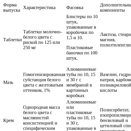
Форма
Дополнительн
Характеристика
Фасовка
выпуска
компоненты
Блистеры по 10
штук,
упакованные в
Таблетки молочно-
коробочки по
Лактоза, стеара
белого цвета с
1,5 и 10.
Таблетки
магния,
риской по 125 или
полиэтиленгли
250 мг
Пластиковые
баночки по 100
штук.
Алюминиевые
Гомогенизированная
тубы по 10, 15
Вазелин, гидр
субстанция белого
и 30 г с
натрия, карбом
Мазь
цвета с желтоватым
мембраной в
полиакрилово
оттенком, 1%
картонных
кислоты
коробках
Алюминиевые
Однородная масса
или
Полисорбитат,
белого цвета с
пластиковые
изопропилмири
маслянистой
тубы по 10, 15
Крем
бензиловый и
консистенцией и
и 30 г,
цетиловый спи
специфическим
упакованные в
моностеарат