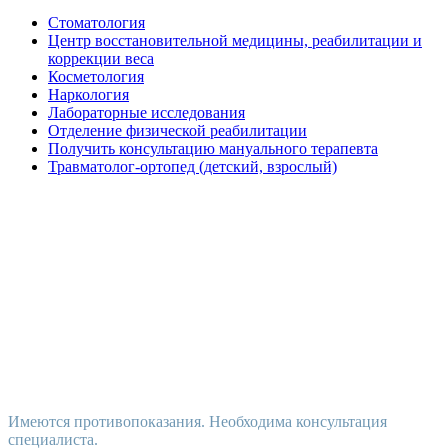
Стоматология
Центр восстановительной медицины, реабилитации и
коррекции веса
Косметология
Наркология
Лабораторные исследования
Отделение физической реабилитации
Получить консультацию мануального терапевта
Травматолог-ортопед (детский, взрослый)
Имеются противопоказания. Необходима консультация
специалиста.