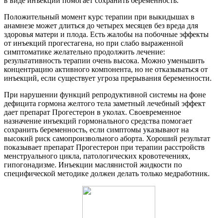
в виде инъекций помогает сохранить беременность.
Положительный момент курс терапии при выкидышах в
анамнезе может длиться до четырех месяцев без вреда для
здоровья матери и плода. Есть жалобы на побочные эффекты
от инъекций прогестагена, но при слабо выраженной
симптоматике желательно продолжить лечение:
результативность терапии очень высока. Можно уменьшить
концентрацию активного компонента, но не отказываться от
инъекций, если существует угроза прерывания беременности.
При нарушении функций репродуктивной системы на фоне
дефицита гормона желтого тела заметный лечебный эффект
дает препарат Прогестерон в уколах. Своевременное
назначение инъекций гормонального средства помогает
сохранить беременность, если симптомы указывают на
высокий риск самопроизвольного аборта. Хороший результат
показывает препарат Прогестерон при терапии расстройств
менструального цикла, патологических кровотечениях,
гипогонадизме. Инъекции маслянистой жидкости по
специфической методике должен делать только медработник.