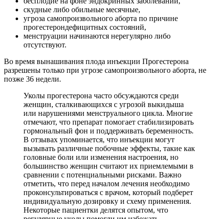
бесплодие на фоне эндокринных заболеваний,
скудные либо обильные месячные,
угроза самопроизвольного аборта по причине
прогестерондефицитных состояний,
менструации начинаются нерегулярно либо
отсутствуют.
Во время вынашивания плода инъекции Прогестерона
разрешены только при угрозе самопроизвольного аборта, не
позже 36 недели.
Уколы прогестерона часто обсуждаются среди
женщин, сталкивающихся с угрозой выкидыша
или нарушениями менструального цикла. Многие
отмечают, что препарат помогает стабилизировать
гормональный фон и поддерживать беременность.
В отзывах упоминается, что инъекции могут
вызывать различные побочные эффекты, такие как
головные боли или изменения настроения, но
большинство женщин считают их приемлемыми в
сравнении с потенциальными рисками. Важно
отметить, что перед началом лечения необходимо
проконсультироваться с врачом, который подберет
индивидуальную дозировку и схему применения.
Некоторые пациентки делятся опытом, что
регулярные уколы помогли им избежать