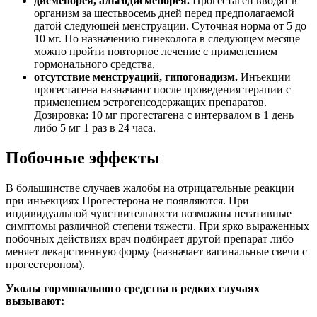
дисменорея, альгодисменорея.
Прогестаген вводят в
организм за шестьвосемь дней перед предполагаемой
датой следующей менструации. Суточная норма от 5 до
10 мг. По назначению гинеколога в следующем месяце
можно пройти повторное лечение с применением
гормонального средства,
отсутствие менструаций, гипогонадизм.
Инъекции
прогестагена назначают после проведения терапии с
применением эстрогенсодержащих препаратов.
Дозировка: 10 мг прогестагена с интервалом в 1 день
либо 5 мг 1 раз в 24 часа.
Побочные эффекты
В большинстве случаев жалобы на отрицательные реакции
при инъекциях Прогестерона не появляются. При
индивидуальной чувствительности возможны негативные
симптомы различной степени тяжести. При ярко выраженных
побочных действиях врач подбирает другой препарат либо
меняет лекарственную форму (назначает вагинальные свечи с
прогестероном).
Уколы гормонального средства в редких случаях
вызывают: