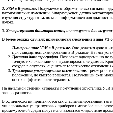
2.
УЗИ в B-режиме.
Получаемое отображение эхо-сигнала – дву
патологических изменений. Ультразвуковой датчик контактиру
изучения структур глаза, но малоинформативен для диагности
яблока.
3.
Ультразвуковая биомикроскопия, используется для визуализ
В более редких случаях применяются следующие виды УЗ-о
Иммерсионное УЗИ в B-режиме.
Оно делается дополнит
при стандартном сканировании в B-режиме. На глаз уст
Цветная допплерография
. Позволяет одновременно полу
точную их локализацию визуализировать не удается. Кро
сосудов в опухолях, оценить патологические отклонения 
Трехмерное ультразвуковое исследование.
Трехмерное из
положении, но быстро вращается. Полученный скан можн
оценки эффективности терапии).
На начальной степени катаракты помутнение хрусталика УЗИ в
эхопрозрачности.
В офтальмологии применяются как специализированные, так и 
универсальных ультразвуковых приборов имеют большие размер
промежуточной среды могут использоваться жидкостные прокла