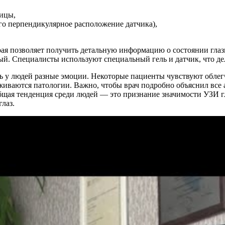
вицы,
ого перпендикулярное расположение датчика),
рая позволяет получить детальную информацию о состоянии гла
й. Специалисты используют специальный гель и датчик, что д
 у людей разные эмоции. Некоторые пациенты чувствуют облегч
живаются патологии. Важно, чтобы врач подробно объяснил все 
бщая тенденция среди людей — это признание значимости УЗИ гл
лаз.