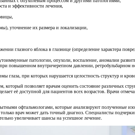
вязанных с опухолевым процессом и другими патологиями,
ста и эффективности лечения,
,
овицы,
мы), уточнение их размера и локализации,
ении глазного яблока в глазнице (определение характера повр
утоиммунные патологии, опухоли, воспаление, аномалии развит
 при повышенном внутричерепном давлении, ретробульбарном не
ы глаза, при которых нарушается целостность структур и крово
м, который позволяет врачам оценить состояние различных стр
 делает её доступной для пациентов всех возрастов. Врачи отме
ытными офтальмологами, которые анализируют полученные изоб
только врач может дать точный диагноз. Специалисты подчерки
тельно увеличивает шансы на успешное лечение.