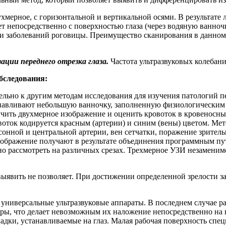
хмерное, с горизонтальной и вертикальной осями. В результате
ет непосредственно с поверхностью глаза (через водяную ванноч
ки заболеваний роговицы. Преимущество сканирования в данном
ации переднего отрезка глаза.
Частота ультразвуковых колебан
бследования:
ельно к другим методам исследования для изучения патологий п
анавливают небольшую ванночку, заполненную физиологическим 
чить двухмерное изображение и оценить кровоток в кровеносных
воток кодируется красным (артерии) и синим (вены) цветом. Мет
сонной и центральной артерии, вен сетчатки, поражение зритель
ображение получают в результате объединения программным пут
о рассмотреть на различных срезах. Трехмерное УЗИ незаменим
ыявить не позволяет. При достижении определенной зрелости з
универсальные ультразвуковые аппараты. В последнем случае р
ы, что делает невозможным их наложение непосредственно на гл
дки, устанавливаемые на глаз. Малая рабочая поверхность спе