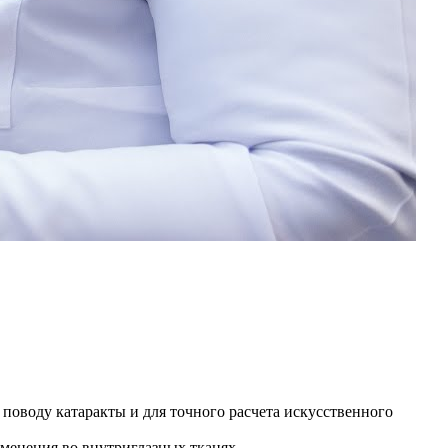
поводу катаракты и для точного расчета искусственного
менения во внутриглазных тканях.