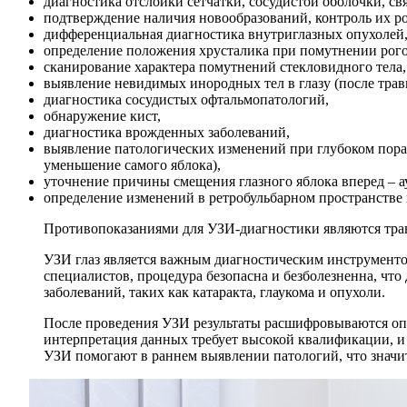
диагностика отслойки сетчатки, сосудистой оболочки, с
подтверждение наличия новообразований, контроль их ро
дифференциальная диагностика внутриглазных опухолей
определение положения хрусталика при помутнении рог
сканирование характера помутнений стекловидного тела,
выявление невидимых инородных тел в глазу (после трав
диагностика сосудистых офтальмопатологий,
обнаружение кист,
диагностика врожденных заболеваний,
выявление патологических изменений при глубоком пораж
уменьшение самого яблока),
уточнение причины смещения глазного яблока вперед – а
определение изменений в ретробульбарном пространстве
Противопоказаниями для УЗИ-диагностики являются травм
УЗИ глаз является важным диагностическим инструменто
специалистов, процедура безопасна и безболезненна, что
заболеваний, таких как катаракта, глаукома и опухоли.
После проведения УЗИ результаты расшифровываются оп
интерпретация данных требует высокой квалификации, и 
УЗИ помогают в раннем выявлении патологий, что значи