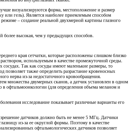
 лучше визуализируются форма, местоположение и размер
ку или гель). Является наиболее приемлемым способом
 режиме – создание реальной двухмерной картины глазного
ий более высокая, чем у предыдущих способов.
ереднего края сетчатки, которые расположены слишком близко
раствором, используемым в качестве промежуточной среды.
 сосудах. Так как сосуды имеют маленькие размеры, то
од позволяет также определить разрастание кровеносных
ного нерва из-за недостаточного кровообращения.
ем множества двумерных сканов, а датчик установлен в одном
о в офтальмоонкологии (для определения объема меланом и
аболевания исследование показывает различные варианты его
азрешение датчиков должно быть не менее 5 МГц. Датчики
азницу из-за ее округлой формы. Поэтому в качестве
циализированных офтальмологических датчиков позволяет