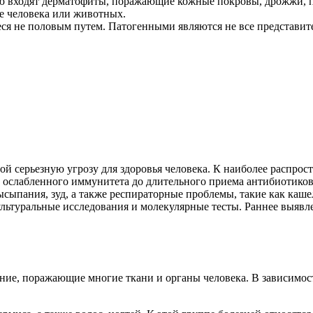
ую входят дерматофиты, поражающие кожные покровы, дрожжи, 
е человека или животных.
я не половым путем. Патогенными являются не все представит
й серьезную угрозу для здоровья человека. К наиболее распростр
 ослабленного иммунитета до длительного приема антибиотиков
ыпания, зуд, а также респираторные проблемы, такие как каше
льтуральные исследования и молекулярные тесты. Раннее выявл
ние, поражающие многие ткани и органы человека. В зависимос