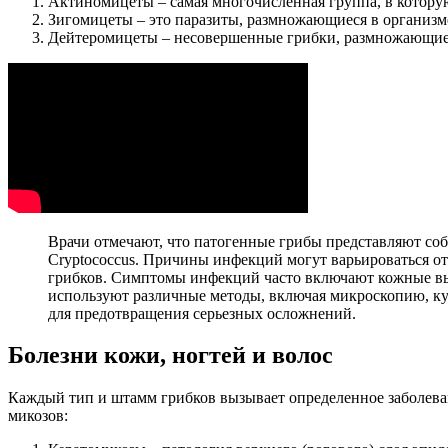
Актиномицеты – самая многочисленная группа, в котор
Зигомицеты – это паразиты, размножающиеся в организм
Дейтеромицеты – несовершенные грибки, размножающиес
Врачи отмечают, что патогенные грибы представляют собо
Cryptococcus. Причины инфекций могут варьироваться от
грибков. Симптомы инфекций часто включают кожные выс
используют различные методы, включая микроскопию, ку
для предотвращения серьезных осложнений.
Болезни кожи, ногтей и волос
Каждый тип и штамм грибков вызывает определенное заболева
микозов: