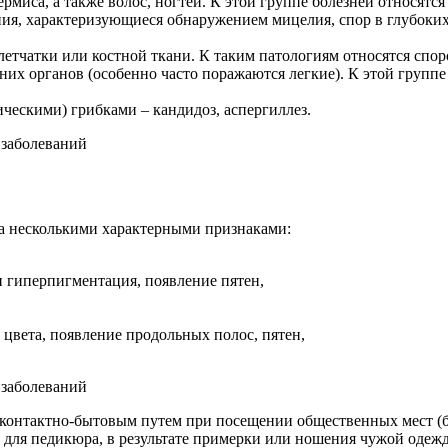
рмиса, а также волос, ногтей. К этой группе болезней относятс
я, характеризующиеся обнаружением мицелия, спор в глубоких сл
тчатки или костной ткани. К таким патологиям относятся спор
х органов (особенно часто поражаются легкие). К этой группе б
ческими) грибками – кандидоз, аспергиллез.
а несколькими характерными признаками:
 гиперпигментация, появление пятен,
 цвета, появление продольных полос, пятен,
онтактно-бытовым путем при посещении общественных мест (ба
 для педикюра, в результате примерки или ношения чужой одеж