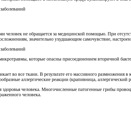
ями человек не обращается за медицинской помощью. При отсут
осложнениям, значительно ухудшающим самочувствие, настроени
я микротравмы, которые опасны присоединением вторичной бакт
ает во все ткани. В результате его массивного размножения в 
ообразные аллергические реакции (крапивница, аллергический р
я здоровья человека. Многочисленные патогенные грибы прово
раженного человека.