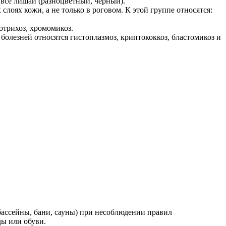
я все лишаи (разноцветный, черный).
оях кожи, а не только в роговом. К этой группе относятся:
отрихоз, хромомикоз.
олезней относятся гистоплазмоз, криптококкоз, бластомикоз и
ссейны, бани, сауны) при несоблюдении правил
ды или обуви.