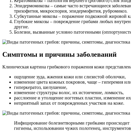
Кератомикозы – патология верхнего (рогового) слоя эпиде
Эпидермомикозы – самые часто встречающиеся заболевани
трихофития, микроспория, эпидермофития, рубромикоз.
Субкутанные микозы – поражение подкожной жировой кле
Глубокие микозы – повреждение грибами любых внутренни
другие.
Болезни, вызванные условно патогенными (оппортунисти
Симптомы и причины заболеваний
Клиническая картина грибкового поражения кожи представлен
ощущение зуда, жжения кожи или слизистой оболочки,
изменение цвета кожных покровов, чаще – гиперемия или
гиперкератоз, шелушение,
изменение структуры волос, их истончение, ломкость,
расслоение и утолщение ногтевых пластин, изменение их
неприятный запах от поврежденных участков на коже.
Инфицирование болезнетворными грибками происходит к
гигиены, использовании чужих полотенец, инструментов