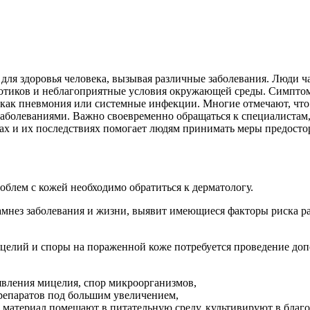
для здоровья человека, вызывая различные заболевания. Люди 
тиков и неблагоприятные условия окружающей среды. Симптомы
х как пневмония или системные инфекции. Многие отмечают, что
заболеваниями. Важно своевременно обращаться к специалистам
ах и их последствиях помогает людям принимать меры предостор
облем с кожей необходимо обратиться к дерматологу.
амнез заболевания и жизни, выявит имеющиеся факторы риска р
ицелий и споры на пораженной коже потребуется проведение до
явления мицелия, спор микроорганизмов,
репаратов под большим увеличением,
 материал помещают в питательную среду, культивируют в благо