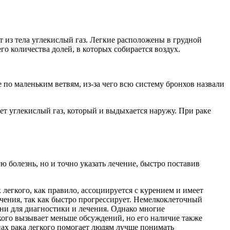
т из тела углекислый газ. Легкие расположены в грудной
го количества долей, в которых собирается воздух.
 по маленьким ветвям, из-за чего всю систему бронхов назвали
ет углекислый газ, который и выдыхается наружу. При раке
ю болезнь, но и точно указать лечение, быстро поставив
 легкого, как правило, ассоциируется с курением и имеет
ечения, так как быстро прогрессирует. Немелкоклеточный
ени для диагностики и лечения. Однако многие
кого вызывает меньше обсуждений, но его наличие также
пах рака легкого помогает людям лучше понимать