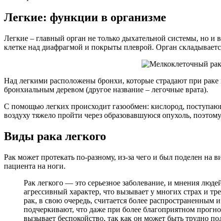
Легкие: функции в организме
Легкие – главный орган не только дыхательной системы, но и в
клетке над диафрагмой и покрыты плеврой. Орган складывается 
Над легкими расположены бронхи, которые страдают при раке в
бронхиальным деревом (другое название – легочные врата).
С помощью легких происходит газообмен: кислород, поступающи
воздуху тяжело пройти через образовавшуюся опухоль, поэтому
Виды рака легкого
Рак может протекать по-разному, из-за чего и был поделен на 
пациента на ноги.
Рак легкого — это серьезное заболевание, и мнения люде
агрессивный характер, что вызывает у многих страх и тр
рак, в свою очередь, считается более распространенным 
подчеркивают, что даже при более благоприятном прогн
вызывает беспокойство, так как он может быть трудно п