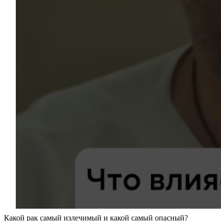
Какой рак самый излечимый и какой самый опасный?