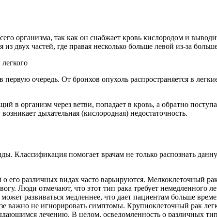
сего организма, так как он снабжает кровь кислородом и выводи
из двух частей, где правая несколько больше левой из-за больше
 первую очередь. От бронхов опухоль распространяется в легкие
й в организм через ветви, попадает в кровь, а обратно поступа
 возникает дыхательная (кислородная) недостаточность.
виды. Классификация помогает врачам не только распознать данну
й о его различных видах часто варьируются. Мелкоклеточный рак
евогу. Люди отмечают, что этот тип рака требует немедленного л
и может развиваться медленнее, что дает пациентам больше врем
озе важно не игнорировать симптомы. Крупноклеточный рак лег
оддающимся лечению. В целом, осведомленность о различных ти