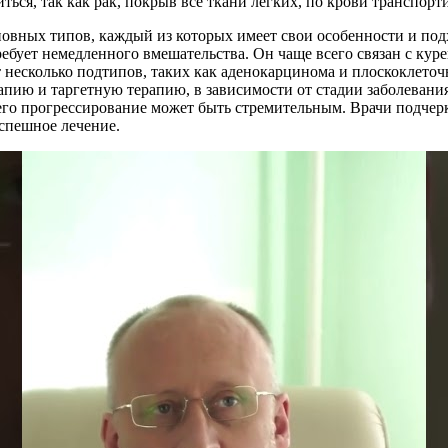
иться, так как рак, покрыв все ткани легких, по крови транспор
сновных типов, каждый из которых имеет свои особенности и по
требует немедленного вмешательства. Он чаще всего связан с ку
 несколько подтипов, таких как аденокарцинома и плоскоклеточн
пию и таргетную терапию, в зависимости от стадии заболевания
к его прогрессирование может быть стремительным. Врачи подч
спешное лечение.