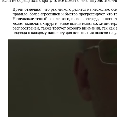
Если не обращаться к врачу, то все может очень пагубно законч
Врачи отмечают, что рак легкого делится на несколько о
правило, более агрессивен и быстро прогрессирует, что 
Немелкоклеточный рак легкого, в свою очередь, включает
может включать хирургическое вмешательство, химиотера
распространен, также требует особого внимания, так ка
подхода к каждому пациенту для повышения шансов на у