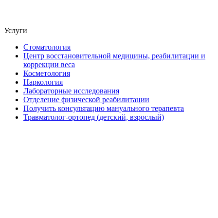
Услуги
Стоматология
Центр восстановительной медицины, реабилитации и
коррекции веса
Косметология
Наркология
Лабораторные исследования
Отделение физической реабилитации
Получить консультацию мануального терапевта
Травматолог-ортопед (детский, взрослый)