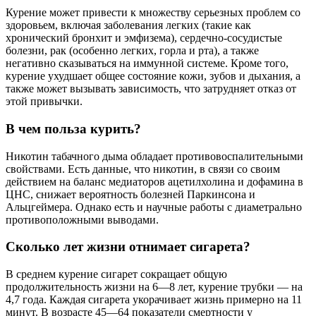
Курение может привести к множеству серьезных проблем со
здоровьем, включая заболевания легких (такие как
хронический бронхит и эмфизема), сердечно-сосудистые
болезни, рак (особенно легких, горла и рта), а также
негативно сказываться на иммунной системе. Кроме того,
курение ухудшает общее состояние кожи, зубов и дыхания, а
также может вызывать зависимость, что затрудняет отказ от
этой привычки.
В чем польза курить?
Никотин табачного дыма обладает противовоспалительными
свойствами. Есть данные, что никотин, в связи со своим
действием на баланс медиаторов ацетилхолина и дофамина в
ЦНС, снижает вероятность болезней Паркинсона и
Альцгеймера. Однако есть и научные работы с диаметрально
противоположными выводами.
Сколько лет жизни отнимает сигарета?
В среднем курение сигарет сокращает общую
продолжительность жизни на 6—8 лет, курение трубки — на
4,7 года. Каждая сигарета укорачивает жизнь примерно на 11
минут. В возрасте 45—64 показатели смертности у