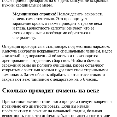
после приема препаратов на 6-7 день капсула не вскрылась –
нужны кардинальные меры.
Медицинская справка!
Нельзя давить, вскрывать
ячмень самостоятельно. Это провоцирует
заражение крови, а также приводит к травме века
и глаза. Целостность капсулы означает, что ее
стенки прочные и необходимо обратиться к
специалисту.
Операция проводится в стационаре, под местным наркозом.
Капсула аккуратно вскрывается специальным лезвием, надре
– колотый над пораженной областью и производится
дренирование – отделение, сбор гноя. Чтобы избежать
заражения раны до полного очищения, разрез оставляют
открытым с чистыми краями и удаляют гной стерильными
тампонами. Затем область обрабатывают антисептиком и
закрывают веко тампоном с лекарством на 5-6 часов..
Сколько проходит ячмень на веке
При возникновении атипичного процесса следует вовремя и
правильно его диагностировать. Если вы начали
профилактику и лечение на начальной стадии, большая
вероятность того, что инфекция будет погашена еще в этапе