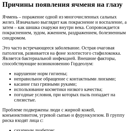
Причины появления ячменя на глазу
Ячмень – поражение одной из многочисленных сальных
желез. Изначально выглядит как покраснение и воспаление, а
затем – как шишка снаружи внутри века. Сопровождается
покраснением, зудом, жжением, раздражением, болезненным
синдромом.
Это часто встречающееся заболевание. Острая очаговая
патология, развивается на фоне золотистого стафилококка.
Является бактериальной инфекцией. Внешние факторы,
способствующие возникновению Гордеолум:
нарушение норм гигиены;
неправильное обращение с контактными линзами;
касание глаз грязными руками;
использование косметики низкого качества;
погодные условия, при которых пыль попадает на
слизистые.
Проблеме подвержены люди с жирной кожей,
конъюнктивитом, угревой сыпью и фурункулезом. В группу
риска входят лица с:
сахарным диабетом;