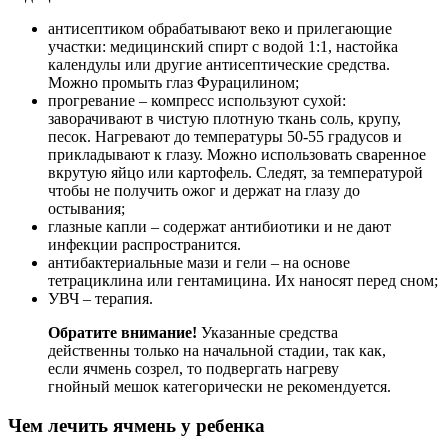
антисептиком обрабатывают веко и прилегающие
участки: медицинский спирт с водой 1:1, настойка
календулы или другие антисептические средства.
Можно промыть глаз Фурацилином;
прогревание – компресс используют сухой:
заворачивают в чистую плотную ткань соль, крупу,
песок. Нагревают до температуры 50-55 градусов и
прикладывают к глазу. Можно использовать сваренное
вкрутую яйцо или картофель. Следят, за температурой
чтобы не получить ожог и держат на глазу до
остывания;
глазные капли – содержат антибиотики и не дают
инфекции распространится.
антибактериальные мази и гели – на основе
тетрациклина или гентамицина. Их наносят перед сном;
УВЧ – терапия.
Обратите внимание!
Указанные средства
действенны только на начальной стадии, так как,
если ячмень созрел, то подвергать нагреву
гнойный мешок категорически не рекомендуется.
Чем лечить ячмень у ребенка