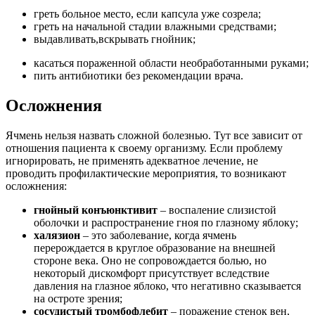
греть больное место, если капсула уже созрела;
греть на начальной стадии влажными средствами;
выдавливать,вскрывать гнойник;
касаться пораженной области необработанными руками;
пить антибиотики без рекомендации врача.
Осложнения
Ячмень нельзя назвать сложной болезнью. Тут все зависит от
отношения пациента к своему организму. Если проблему
игнорировать, не применять адекватное лечение, не
проводить профилактические мероприятия, то возникают
осложнения:
гнойный конъюнктивит
– воспаление слизистой
оболочки и распространение гноя по глазному яблоку;
халязион
– это заболевание, когда ячмень
перерождается в круглое образование на внешней
стороне века. Оно не сопровождается болью, но
некоторый дискомфорт присутствует вследствие
давления на глазное яблоко, что негативно сказывается
на остроте зрения;
сосудистый тромбофлебит
– поражение стенок вен,