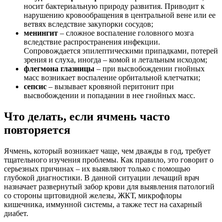
носит бактериальную природу развития. Приводит к
нарушению кровообращения в центральной вене или ее
ветвях вследствие закупорки сосудов;
менингит
– сложное воспаление головного мозга
вследствие распространения инфекции.
Сопровождается эпилептическими припадками, потерей
зрения и слуха, иногда – комой и летальным исходом;
флегмона глазницы
– при высвобождении гнойных
масс возникает воспаление орбитальной клетчатки;
сепсис
– вызывает кровяной перитонит при
высвобождении и попадании в нее гнойных масс.
Что делать, если ячмень часто
повторяется
Ячмень, который возникает чаще, чем дважды в год, требует
тщательного изучения проблемы. Как правило, это говорит о
серьезных причинах – их выявляют только с помощью
глубокой диагностики. В данной ситуации лечащий врач
назначает развернутый забор крови для выявления патологий
со стороны щитовидной железы, ЖКТ, микрофлоры
кишечника, иммунной системы, а также тест на сахарный
диабет.