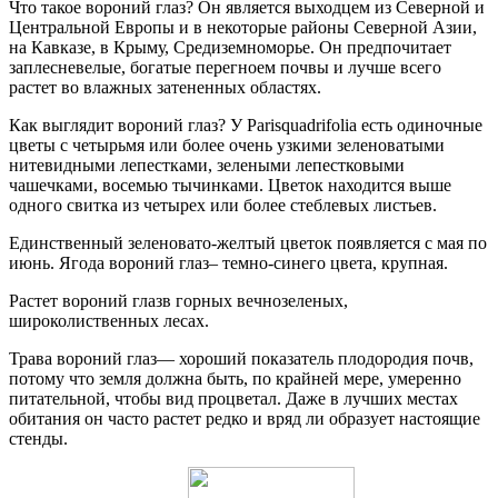
Что такое вороний глаз? Он является выходцем из Северной и
Центральной Европы и в некоторые районы Северной Азии,
на Кавказе, в Крыму, Средиземноморье. Он предпочитает
заплесневелые, богатые перегноем почвы и лучше всего
растет во влажных затененных областях.
Как выглядит вороний глаз? У Parisquadrifolia есть одиночные
цветы с четырьмя или более очень узкими зеленоватыми
нитевидными лепестками, зелеными лепестковыми
чашечками, восемью тычинками. Цветок находится выше
одного свитка из четырех или более стеблевых листьев.
Единственный зеленовато-желтый цветок появляется с мая по
июнь. Ягода вороний глаз– темно-синего цвета, крупная.
Растет вороний глазв горных вечнозеленых,
широколиственных лесах.
Трава вороний глаз— хороший показатель плодородия почв,
потому что земля должна быть, по крайней мере, умеренно
питательной, чтобы вид процветал. Даже в лучших местах
обитания он часто растет редко и вряд ли образует настоящие
стенды.