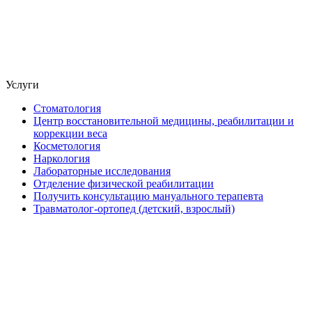
Услуги
Стоматология
Центр восстановительной медицины, реабилитации и
коррекции веса
Косметология
Наркология
Лабораторные исследования
Отделение физической реабилитации
Получить консультацию мануального терапевта
Травматолог-ортопед (детский, взрослый)