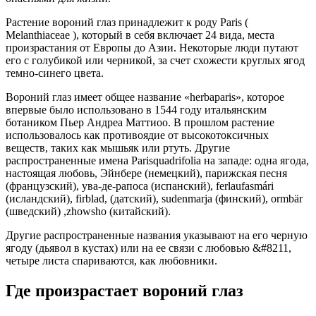
Растение вороний глаз принадлежит к роду Paris (
Melanthiaceae ), который в себя включает 24 вида, места
произрастания от Европы до Азии. Некоторые люди путают
его с голубикой или черникой, за счет схожести круглых ягод
темно-синего цвета.
Вороний глаз имеет общее название «herbaparis», которое
впервые было использовано в 1544 году итальянским
ботаником Пьер Андреа Маттиоо. В прошлом растение
использовалось как противоядие от высокотоксичных
веществ, таких как мышьяк или ртуть. Другие
распространенные имена Parisquadrifolia на западе: одна ягода,
настоящая любовь, Эйнбере (немецкий), парижская песня
(французский), ува-де-рапоса (испанский), ferlaufasmári
(исландский), firblad, (датский), sudenmarja (финский), ormbär
(шведский) ,zhowsho (китайский).
Другие распространенные названия указывают на его черную
ягоду (дьявол в кустах) или на ее связи с любовью &#8211,
четыре листа спариваются, как любовники.
Где произрастает вороний глаз