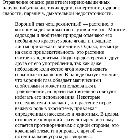
Отравление опасно развитием нервно-мышечных
нарушений,атаксии, тахикардии, гипертонии, судорог,
слабости, паралича, дыхательной недостаточности.
Вороний глаз четырехлистный — растение, о
котором ходит множество слухов и мифов. Многие
садоводы и любители природы отмечают его
необычную красоту: яркие ягоды и изящные
листья привлекают внимание. Однако, несмотря
на свою привлекательность, это растение
считается ядовитым. Люди предостерегают друг
друга от его употребления, так как даже
небольшое количество ягод может вызвать
серьезные отравления. В народе бытует мнение,
что вороний глаз обладает магическими
свойствами и может использоваться в
траволечении, но врачи настоятельно советуют
избегать его использования. Некоторые
исследователи отмечают, что растение играет
важную роль в экосистеме, привлекая
определенных насекомых и животных. В целом,
отношение к вороний глазу четырехлистному
остается противоречивым: с одной стороны, это
красивый элемент природы, с другой —
потенциальная угроза для здоровья.