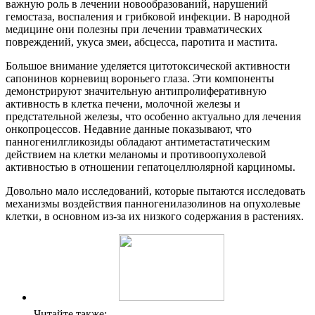
важную роль в лечении новообразований, нарушений
гемостаза, воспаления и грибковой инфекции. В народной
медицине они полезны при лечении травматических
повреждений, укуса змеи, абсцесса, паротита и мастита.
Большое внимание уделяется цитотоксической активности
сапонинов корневищ вороньего глаза. Эти компоненты
демонстрируют значительную антипролиферативную
активность в клетка печени, молочной железы и
предстательной железы, что особенно актуально для лечения
онкопроцессов. Недавние данные показывают, что
панногенилгликозиды обладают антиметастатическим
действием на клетки меланомы и противоопухолевой
активностью в отношении гепатоцеллюлярной карциномы.
Довольно мало исследований, которые пытаются исследовать
механизмы воздействия панногенилазолинов на опухолевые
клетки, в основном из-за их низкого содержания в растениях.
Читайте также: