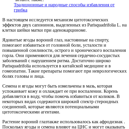
Традиционные и народные способы избавления от
грибка
В настоящем исследуется механизм цитотоксических
эффектов двух сапонинов, выделенных из Parisquadrifolia L. на
клетки шейки матки при аденокарциноме.
Ядовитые ягоды вороний глаз, настоянные на спирту,
помогают избавиться от головной боли, усталости и
повышенной сонливости, острого и хронического воспаления
горла. Они применяются для лечения сердечно-сосудистых
заболеваний с нарушением ритма. Достаточно широко
Parisquadrifolia используется в китайской медицине и в
гомеопатии. Такие препараты помогают при неврологических
болях головы и лица.
Семена и ягоды могут быть измельчены в мазь, которая
успокаивает кожу и охлаждает ее при воспалении. Корень
добавляется в воду, чтобы помочь избавиться от коликов. В
некоторых видах содержится широкий спектр стероидных
соединений, которые являются потенциальными
цитотоксическими агентами.
Растение вороний глазтакже использовалось как афродизиак .
Поскольку ягоды и семена влияют на ЦНС и могут оказывать