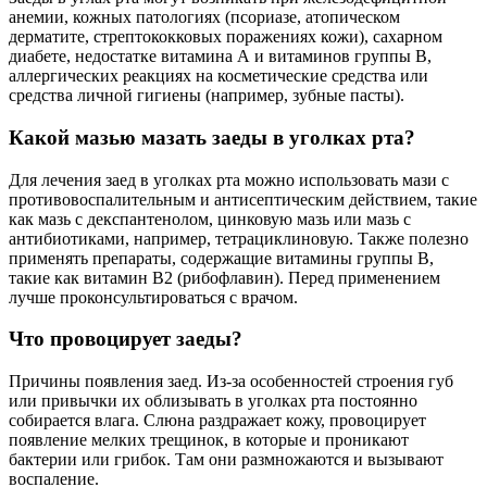
анемии, кожных патологиях (псориазе, атопическом
дерматите, стрептококковых поражениях кожи), сахарном
диабете, недостатке витамина А и витаминов группы В,
аллергических реакциях на косметические средства или
средства личной гигиены (например, зубные пасты).
Какой мазью мазать заеды в уголках рта?
Для лечения заед в уголках рта можно использовать мази с
противовоспалительным и антисептическим действием, такие
как мазь с декспантенолом, цинковую мазь или мазь с
антибиотиками, например, тетрациклиновую. Также полезно
применять препараты, содержащие витамины группы B,
такие как витамин B2 (рибофлавин). Перед применением
лучше проконсультироваться с врачом.
Что провоцирует заеды?
Причины появления заед. Из-за особенностей строения губ
или привычки их облизывать в уголках рта постоянно
собирается влага. Слюна раздражает кожу, провоцирует
появление мелких трещинок, в которые и проникают
бактерии или грибок. Там они размножаются и вызывают
воспаление.