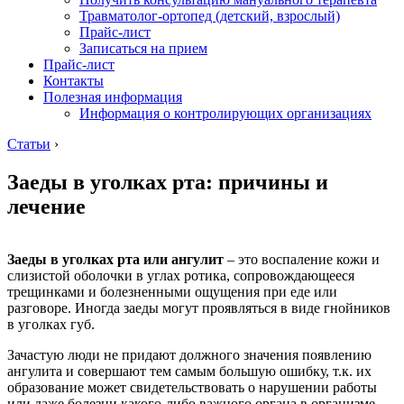
Травматолог-ортопед (детский, взрослый)
Прайс-лист
Записаться на прием
Прайс-лист
Контакты
Полезная информация
Информация о контролирующих организациях
Статьи
›
Заеды в уголках рта: причины и
лечение
Заеды в уголках рта или ангулит
– это воспаление кожи и
слизистой оболочки в углах ротика, сопровождающееся
трещинками и болезненными ощущения при еде или
разговоре. Иногда заеды могут проявляться в виде гнойников
в уголках губ.
Зачастую люди не придают должного значения появлению
ангулита и совершают тем самым большую ошибку, т.к. их
образование может свидетельствовать о нарушении работы
или даже болезни какого-либо важного органа в организме.