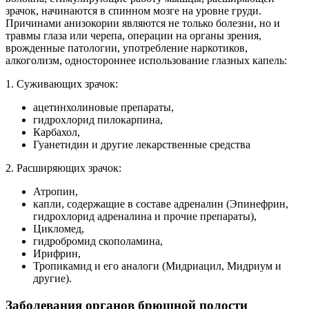
зрачок, начинаются в спинном мозге на уровне груди.
Причинами анизокории являются не только болезни, но и
травмы глаза или черепа, операции на органы зрения,
врожденные патологии, употребление наркотиков,
алкоголизм, одностороннее использование глазных капель:
1. Суживающих зрачок:
ацетинхолиновые препараты,
гидрохлорид пилокарпина,
Карбахол,
Гуанетидин и другие лекарственные средства
2. Расширяющих зрачок:
Атропин,
капли, содержащие в составе адреналин (Эпинефрин,
гидрохлорид адреналина и прочие препараты),
Цикломед,
гидробромид скополамина,
Ирифрин,
Тропикамид и его аналоги (Мидриацил, Мидриум и
другие).
Заболевания органов брюшной полости