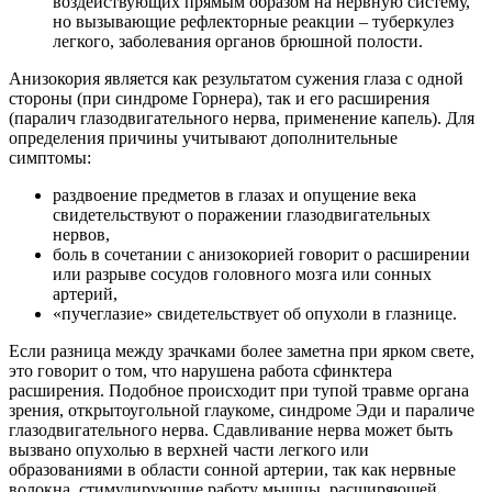
воздействующих прямым образом на нервную систему,
но вызывающие рефлекторные реакции – туберкулез
легкого, заболевания органов брюшной полости.
Анизокория является как результатом сужения глаза с одной
стороны (при синдроме Горнера), так и его расширения
(паралич глазодвигательного нерва, применение капель). Для
определения причины учитывают дополнительные
симптомы:
раздвоение предметов в глазах и опущение века
свидетельствуют о поражении глазодвигательных
нервов,
боль в сочетании с анизокорией говорит о расширении
или разрыве сосудов головного мозга или сонных
артерий,
«пучеглазие» свидетельствует об опухоли в глазнице.
Если разница между зрачками более заметна при ярком свете,
это говорит о том, что нарушена работа сфинктера
расширения. Подобное происходит при тупой травме органа
зрения, открытоугольной глаукоме, синдроме Эди и параличе
глазодвигательного нерва. Сдавливание нерва может быть
вызвано опухолью в верхней части легкого или
образованиями в области сонной артерии, так как нервные
волокна, стимулирующие работу мышцы, расширяющей