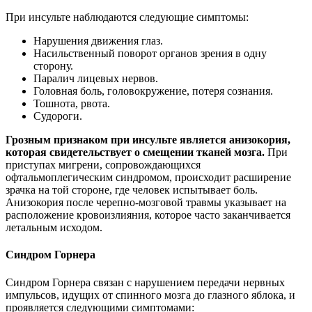
При инсульте наблюдаются следующие симптомы:
Нарушения движения глаз.
Насильственный поворот органов зрения в одну
сторону.
Паралич лицевых нервов.
Головная боль, головокружение, потеря сознания.
Тошнота, рвота.
Судороги.
Грозным признаком при инсульте является анизокория,
которая свидетельствует о смещении тканей мозга.
При
приступах мигрени, сопровождающихся
офтальмоплегическим синдромом, происходит расширение
зрачка на той стороне, где человек испытывает боль.
Анизокория после черепно-мозговой травмы указывает на
расположение кровоизлияния, которое часто заканчивается
летальным исходом.
Синдром Горнера
Синдром Горнера связан с нарушением передачи нервных
импульсов, идущих от спинного мозга до глазно­го яблока, и
проявляется следующими симптомами: