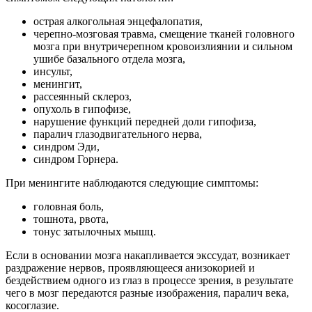
острая алкогольная энцефалопатия,
черепно-мозговая травма, смещение тканей головного
мозга при внутричерепном кровоизлиянии и сильном
ушибе базального отдела мозга,
инсульт,
менингит,
рассеянный склероз,
опухоль в гипофизе,
нарушение функций передней доли гипофиза,
паралич глазодвигательного нерва,
синдром Эди,
синдром Горнера.
При менингите наблюдаются следующие симптомы:
головная боль,
тошнота, рвота,
тонус затылочных мышц.
Если в основании мозга накапливается экссудат, возникает
раздражение нервов, проявляющееся анизокорией и
бездействием одного из глаз в процессе зрения, в результате
чего в мозг передаются разные изображения, паралич века,
косоглазие.