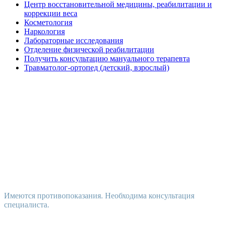
Центр восстановительной медицины, реабилитации и
коррекции веса
Косметология
Наркология
Лабораторные исследования
Отделение физической реабилитации
Получить консультацию мануального терапевта
Травматолог-ортопед (детский, взрослый)
Имеются противопоказания. Необходима консультация
специалиста.