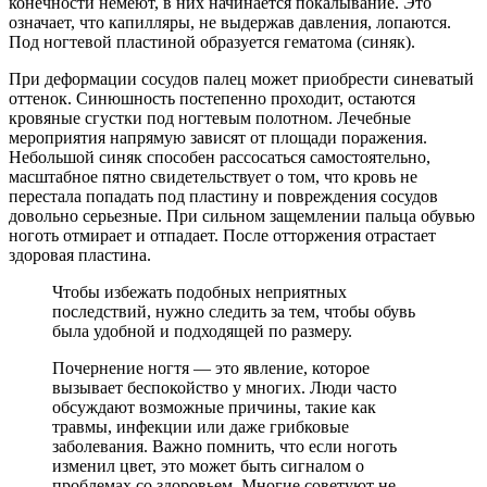
конечности немеют, в них начинается покалывание. Это
означает, что капилляры, не выдержав давления, лопаются.
Под ногтевой пластиной образуется гематома (синяк).
При деформации сосудов палец может приобрести синеватый
оттенок. Синюшность постепенно проходит, остаются
кровяные сгустки под ногтевым полотном. Лечебные
мероприятия напрямую зависят от площади поражения.
Небольшой синяк способен рассосаться самостоятельно,
масштабное пятно свидетельствует о том, что кровь не
перестала попадать под пластину и повреждения сосудов
довольно серьезные. При сильном защемлении пальца обувью
ноготь отмирает и отпадает. После отторжения отрастает
здоровая пластина.
Чтобы избежать подобных неприятных
последствий, нужно следить за тем, чтобы обувь
была удобной и подходящей по размеру.
Почернение ногтя — это явление, которое
вызывает беспокойство у многих. Люди часто
обсуждают возможные причины, такие как
травмы, инфекции или даже грибковые
заболевания. Важно помнить, что если ноготь
изменил цвет, это может быть сигналом о
проблемах со здоровьем. Многие советуют не