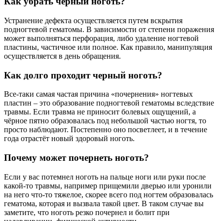
Как убрать черный ноготь?
Устранение дефекта осуществляется путем вскрытия
подногтевой гематомы. В зависимости от степени поражения
может выполняться перфорация, либо удаление ногтевой
пластины, частичное или полное. Как правило, манипуляция
осуществляется в день обращения.
Как долго проходит черный ноготь?
Все-таки самая частая причина «почернения» ногтевых
пластин – это образование подногтевой гематомы вследствие
травмы. Если травма не приносит болевых ощущений, а
чёрное пятно образовалась под небольшой частью ногтя, то
просто наблюдают. Постепенно оно посветлеет, и в течение
года отрастёт новый здоровый ноготь.
Почему может почернеть ноготь?
Если у вас потемнел ноготь на пальце ноги или руки после
какой-то травмы, например прищемили дверью или уронили
на него что-то тяжелое, скорее всего под ногтем образовалась
гематома, которая и вызвала такой цвет. В таком случае вы
заметите, что ноготь резко почернел и болит при