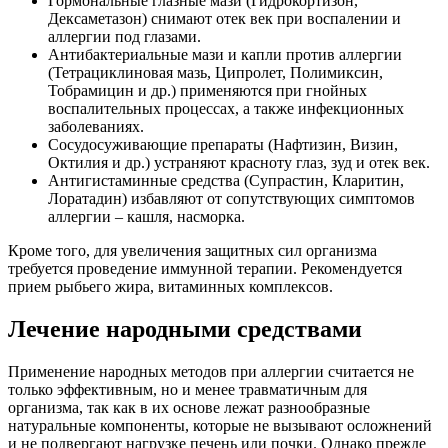
Гормональные глазные мази (Гидрокортизон,
Дексаметазон) снимают отек век при воспалении и
аллергии под глазами.
Антибактериальные мази и капли против аллергии
(Тетрациклиновая мазь, Ципролет, Полимиксин,
Тобрамицин и др.) применяются при гнойных
воспалительных процессах, а также инфекционных
заболеваниях.
Сосудосуживающие препараты (Нафтизин, Визин,
Октилия и др.) устраняют красноту глаз, зуд и отек век.
Антигистаминные средства (Супрастин, Кларитин,
Лоратадин) избавляют от сопутствующих симптомов
аллергии – кашля, насморка.
Кроме того, для увеличения защитных сил организма
требуется проведение иммунной терапии. Рекомендуется
прием рыбьего жира, витаминных комплексов.
Лечение народными средствами
Применение народных методов при аллергии считается не
только эффективным, но и менее травматичным для
организма, так как в их основе лежат разнообразные
натуральные компоненты, которые не вызывают осложнений
и не подвергают нагрузке печень или почки. Однако прежде