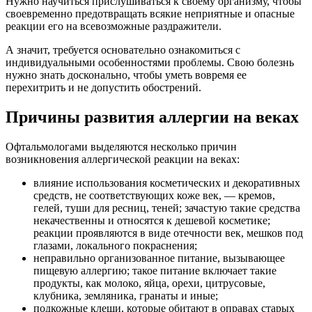
Нужно научиться прислушиваться к своему организму, чтобы
своевременно предотвращать всякие неприятные и опасные
реакции его на всевозможные раздражители.
А значит, требуется основательно ознакомиться с
индивидуальными особенностями проблемы. Свою болезнь
нужно знать досконально, чтобы уметь вовремя ее
перехитрить и не допустить обострений.
Причины развития аллергии на веках
Офтальмологами выделяются несколько причин
возникновения аллергической реакции на веках:
влияние использования косметических и декоративных
средств, не соответствующих коже век, — кремов,
гелей, туши для ресниц, теней; зачастую такие средства
некачественны и относятся к дешевой косметике;
реакции проявляются в виде отечности век, мешков под
глазами, локального покраснения;
неправильно организованное питание, вызывающее
пищевую аллергию; такое питание включает такие
продукты, как молоко, яйца, орехи, цитрусовые,
клубника, земляника, гранаты и иные;
подкожные клещи, которые обитают в оправах старых