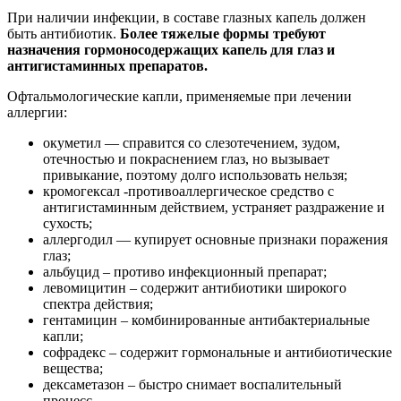
При наличии инфекции, в составе глазных капель должен
быть антибиотик.
Более тяжелые формы требуют
назначения гормоносодержащих капель для глаз и
антигистаминных препаратов.
Офтальмологические капли, применяемые при лечении
аллергии:
окуметил — справится со слезотечением, зудом,
отечностью и покраснением глаз, но вызывает
привыкание, поэтому долго использовать нельзя;
кромогексал -противоаллергическое средство с
антигистаминным действием, устраняет раздражение и
сухость;
аллергодил — купирует основные признаки поражения
глаз;
альбуцид – противо инфекционный препарат;
левомицитин – содержит антибиотики широкого
спектра действия;
гентамицин – комбинированные антибактериальные
капли;
софрадекс – содержит гормональные и антибиотические
вещества;
дексаметазон – быстро снимает воспалительный
процесс.