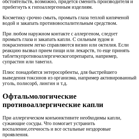
обстоятельств, возможно, придется сменить производителя и
прибегнуть к гипоаллергенным изделиям.
Косметику срочно смыть, промыть глаза теплой кипяченой
водой и закапать противовоспалительным средством.
При любом наружном контакте с аллергеном, следует
промыть глаза и закапать капли. С сильным зудом и
покраснением легко справляются визин или октилия. Если
реакцию вызвал прием пищи или лекарств, то еще принять
таблеткупротивоаллергическогопрепарата, например,
супрастин или тавегил.
Плюс понадобятся энтеросорбенты, для быстрейшего
выведения токсинов из организма, например активированный
уголь, полисорб, лингин и т.д.
Офтальмологические
противоаллергические капли
При аллергическом конъюнктивите необходимы капли,
сужающие сосуды. Что помогает устранить
воспаление,отечность и все остальные нездоровые
проявления.