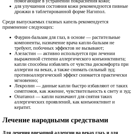
помогающие в устранении покраснения кожи;
для улучшения состояния кожи рекомендуются пивные
дрожжи в таблетированной форме Нагипол.
Среди выпускаемых глазных капель рекомендуется
применение следующих:
Фаурин-бальзам для глаз, в основе — растительные
компоненты, назначение врача капли-бальзам не
требуют, побочных эффектов не вызывают;
Азеластин — активно используется при лечении
выраженной степени аллергического конъюнктивита;
капли способны избавлять от чувства дискомфорта при
аллергии на веках, а также снимать сильный зуд;
противоаллергический эффект снимается практически
мгновенно;
Лекролин — данные капли быстро избавляют от таких
симптомов, как жжение, чувствительность к свету и зуд;
Опатанол — капли назначают для снятия таких
аллергических проявлений, как конъюнктивит и
кератит.
Лечение народными средствами
Для лечения внезапной аллергии на веках глаз, и для