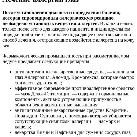
После установления диагноза и определения болезни,
которая спровоцировала аллергическую реакцию,
необходимо установить вещество-аллерген.
Исключительно
только после этого для каждого пациента в индивидуальном
порядке подбирается наиболее подходящее средство, метод и
способ лечения, отстраняющие воздействие аллергена на кожу
век.
Фармакологическая промышленность при рассматриваемом
недуге предлагает следующие препараты:
антигистаминные лекарственные средства, — капли для
глаз Аллергодил, Аломид, Кромогексал, которые быстро
снимают зуд, отек век;
эффективное современное противоаллергенное средство
— мазь Декса-Гентамицин — содержит гормональные
компоненты, активно устраняющие припухлость в
области век и дерматитные высыпания;
антигистаминные лекарственные средства Кларитин,
Лоратадин, Супрастин, с помощью которых убираются
сопутствующие симптомы аллергии — насморк и
кашель;
лекарства Визин и Нафтизин для сужения сосудов глаз,