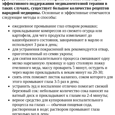
эффективного поддержания медикаментозной терапии в
таких случаях, существует большое количество рецептов
народной медицины.
Основные и эффективные отмечаются
следующие методы и способы:
ежедневное промывание глаз отваром ромашки;
прикладывание компрессов из свежего огурца или
картофеля, для чего продукты измельчают до
кашеобразного состояния, заворачивают в марлю и
используют 3 раза в день;
для устранения покраснений век рекомендуется отвар,
приготовленный из семян укропа;
для снятия воспалительного процесса смешивают одну
мелко нарезанную луковицу и одну столовую ложку
пчелиного меда, массу проварить 5 минут, остудить и
через марлю прикладывать к векам минут на 20-30;
снять отек поможет листок каланхоэ, соком которого для
этого промывают глаза 3-5 раз в день;
устранить зуд и воспаление отлично помогает свежий
березовый сок: небольшое количество сока наносят на
ватный диск и прикладывают к глазам на 2-4 минуты;
верное средство для купирования воспалительного
процесса на глазах — обычная пищевая сода,
растворенная в воде; раствором промывают глаза
несколько раз в день;