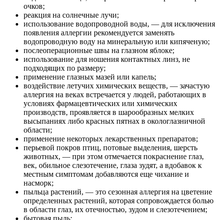
очков;
реакция на солнечные лучи;
использование водопроводной воды, — для исключения
появления аллергии рекомендуется заменять
водопроводную воду на минеральную или кипяченую;
послеоперационные швы на глазном яблоке;
использование для ношения контактных линз, не
подходящих по размеру;
применение глазных мазей или капель;
воздействие летучих химических веществ, — зачастую
аллергия на веках встречается у людей, работающих в
условиях фармацевтических или химических
производств, проявляется в шарообразных мелких
высыпаниях либо красных пятнах в окологлазничной
области;
применение некоторых лекарственных препаратов;
перьевой покров птиц, потовые выделения, шерсть
животных, — при этом отмечается покраснение глаз,
век, обильное слезотечение, глаза зудят, а вдобавок к
местным симптомам добавляются еще чихание и
насморк;
пыльца растений, — это сезонная аллергия на цветение
определенных растений, которая сопровождается болью
в области глаз, их отечностью, зудом и слезотечением;
бытовая пыль;