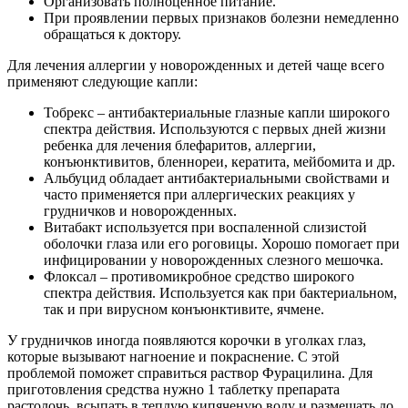
Организовать полноценное питание.
При проявлении первых признаков болезни немедленно
обращаться к доктору.
Для лечения аллергии у новорожденных и детей чаще всего
применяют следующие капли:
Тобрекс – антибактериальные глазные капли широкого
спектра действия. Используются с первых дней жизни
ребенка для лечения блефаритов, аллергии,
конъюнктивитов, бленнореи, кератита, мейбомита и др.
Альбуцид обладает антибактериальными свойствами и
часто применяется при аллергических реакциях у
грудничков и новорожденных.
Витабакт используется при воспаленной слизистой
оболочки глаза или его роговицы. Хорошо помогает при
инфицировании у новорожденных слезного мешочка.
Флоксал – противомикробное средство широкого
спектра действия. Используется как при бактериальном,
так и при вирусном конъюнктивите, ячмене.
У грудничков иногда появляются корочки в уголках глаз,
которые вызывают нагноение и покраснение. С этой
проблемой поможет справиться раствор Фурацилина. Для
приготовления средства нужно 1 таблетку препарата
растолочь, всыпать в теплую кипяченую воду и размешать до