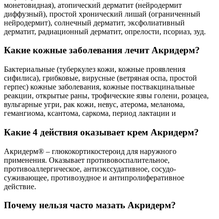
монетовидная), атопический дерматит (нейродермит
диффузный), простой хронический лишай (ограниченный
нейродермит), солнечный дерматит, эксфолиативный
дерматит, радиационный дерматит, опрелости, псориаз, зуд.
Какие кожные заболевания лечит Акридерм?
Бактериальные (туберкулез кожи, кожные проявления
сифилиса), грибковые, вирусные (ветряная оспа, простой
герпес) кожные заболевания, кожные поствакцинальные
реакции, открытые раны, трофические язвы голени, розацеа,
вульгарные угри, рак кожи, невус, атерома, меланома,
гемангиома, ксантома, саркома, период лактации и
Какие 4 действия оказывает крем Акридерм?
Акридерм® – глюкокортикостероид для наружного
применения. Оказывает противовоспалительное,
противоаллергическое, антиэкссудативное, сосудо-
суживающее, противозудное и антипролиферативное
действие.
Почему нельзя часто мазать Акридерм?