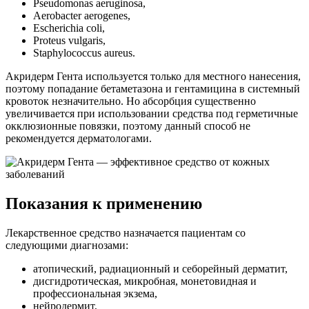
Pseudomonas aeruginosa,
Aerobacter aerogenes,
Escherichia coli,
Proteus vulgaris,
Staphylococcus aureus.
Акридерм Гента используется только для местного нанесения,
поэтому попадание бетаметазона и гентамицина в системный
кровоток незначительно. Но абсорбция существенно
увеличивается при использовании средства под герметичные
окклюзионные повязки, поэтому данный способ не
рекомендуется дерматологами.
Показания к применению
Лекарственное средство назначается пациентам со
следующими диагнозами:
атопический, радиационный и себорейный дерматит,
дисгидротическая, микробная, монетовидная и
профессиональная экзема,
нейродермит,