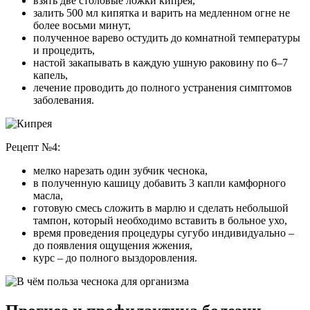
взять две столовые ложки кипрея,
залить 500 мл кипятка и варить на медленном огне не
более восьми минут,
полученное варево остудить до комнатной температуры
и процедить,
настой закапывать в каждую ушную раковину по 6–7
капель,
лечение проводить до полного устранения симптомов
заболевания.
Рецепт №4:
мелко нарезать один зубчик чеснока,
в полученную кашицу добавить 3 капли камфорного
масла,
готовую смесь сложить в марлю и сделать небольшой
тампон, который необходимо вставить в больное ухо,
время проведения процедуры сугубо индивидуально –
до появления ощущения жжения,
курс – до полного выздоровления.