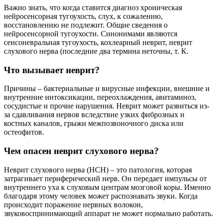
Важно знать, что когда ставится диагноз хроническая
нейросенсорная тугоухость, слух, к сожалению,
восстановлению не подлежит. Общие сведения о
нейросенсорной тугоухости. Синонимами являются
сенсоневральная тугоухость, кохлеарный неврит, неврит
слухового нерва (последние два термина неточны, т. К.
Что вызывает неврит?
Причины – бактериальные и вирусные инфекции, внешние и
внутренние интоксикации, переохлаждения, авитаминоз,
сосудистые и прочие нарушения. Неврит может развиться из-
за сдавливания нервов вследствие узких фиброзных и
костных каналов, грыжи межпозвоночного диска или
остеофитов.
Чем опасен неврит слухового нерва?
Неврит слухового нерва (НСН) – это патология, которая
затрагивает периферический нерв. Он передает импульсы от
внутреннего уха к слуховым центрам мозговой коры. Именно
благодаря этому человек может распознавать звуки. Когда
происходит поражение нервных волокон,
звуковоспринимающий аппарат не может нормально работать.