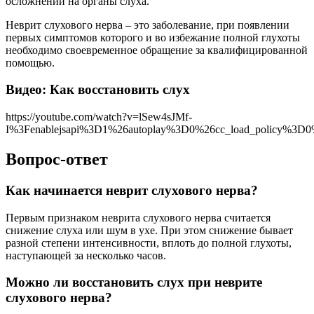
осложнений на органы слуха.
Неврит слухового нерва – это заболевание, при появлении
первых симптомов которого и во избежание полной глухоты
необходимо своевременное обращение за квалифицированной
помощью.
Видео: Как восстановить слух
https://youtube.com/watch?v=lSew4sJMf-
I%3Fenablejsapi%3D1%26autoplay%3D0%26cc_load_policy%3
Вопрос-ответ
Как начинается неврит слухового нерва?
Первым признаком неврита слухового нерва считается
снижение слуха или шум в ухе. При этом снижение бывает
разной степени интенсивности, вплоть до полной глухоты,
наступающей за несколько часов.
Можно ли восстановить слух при неврите
слухового нерва?