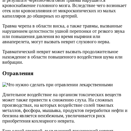
В результате черепно-мозговой травмы нарушается
кровоснабжение головного мозга. Вследствие чего возникает
отек или кровоизлияния от микроскопических из малых
капилляров до обширных из артерий.
Травма черепа в области виска, а также травмы, вызванные
нарушением целостности ушной перепонки от резкого звука
или повышения давления во время ныряния или
авиаперелета, могут вызвать неврит слухового нерва.
Травматический неврит может вызвать продолжительное
нахождение в области повышенного воздействия шума или
вибрации.
Отравления
Длительное воздействие на организм токсических веществ
может также привести к снижению слуха. На сложных
производствах, на которых воздействие солей тяжелых
металлов, фосфора, мышьяка, продуктов переработки нефти и
бензина является неизбежным, увеличивается риск
приобретения кохлеарного неврита.
Еще одной группой, вызывающей токсический неврит,