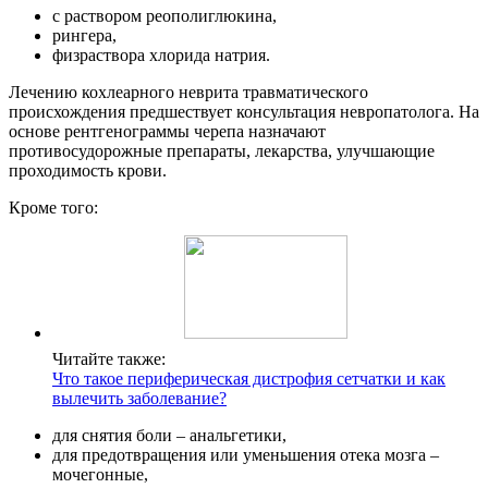
с раствором реополиглюкина,
рингера,
физраствора хлорида натрия.
Лечению кохлеарного неврита травматического
происхождения предшествует консультация невропатолога. На
основе рентгенограммы черепа назначают
противосудорожные препараты, лекарства, улучшающие
проходимость крови.
Кроме того:
Читайте также:
Что такое периферическая дистрофия сетчатки и как
вылечить заболевание?
для снятия боли – анальгетики,
для предотвращения или уменьшения отека мозга –
мочегонные,