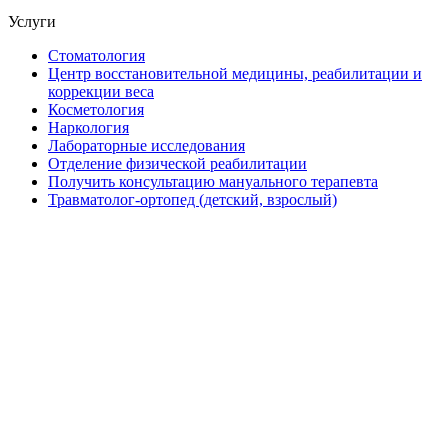
Услуги
Стоматология
Центр восстановительной медицины, реабилитации и
коррекции веса
Косметология
Наркология
Лабораторные исследования
Отделение физической реабилитации
Получить консультацию мануального терапевта
Травматолог-ортопед (детский, взрослый)