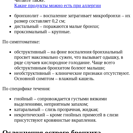
Читайте также:
Какие продукты можно есть при аллергии
бронхиолит – воспаление затрагивает микробронхи – их
размер составляет 0,2 см;
дистальный – поражаются малые бронхи;
проксимальный – крупные.
По симптоматике:
обструктивный – на фоне воспаления бронхиальный
просвет максимально сужен, что вызывает одышку, в
ряде случаев кислородное голодание. Чаще всего
обструктивным бронхитом болеют малыши;
необструктивный – клинические признаки отсутствуют.
Основной симптом – влажный кашель.
По специфике течения:
гнойный – сопровождается густыми вязкими
выделениями, неприятным запахом;
катаральный – слизь прозрачная, жидкая;
некротический – кроме гнойных примесей в слизи
присутствуют кровянистые вкрапления.
Осложнения острого бронхита