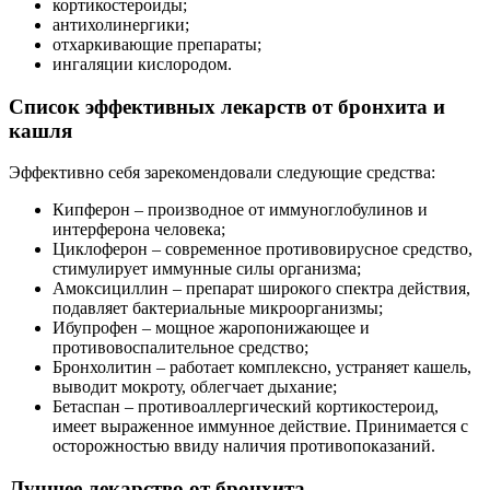
кортикостероиды;
антихолинергики;
отхаркивающие препараты;
ингаляции кислородом.
Список эффективных лекарств от бронхита и
кашля
Эффективно себя зарекомендовали следующие средства:
Кипферон – производное от иммуноглобулинов и
интерферона человека;
Циклоферон – современное противовирусное средство,
стимулирует иммунные силы организма;
Амоксициллин – препарат широкого спектра действия,
подавляет бактериальные микроорганизмы;
Ибупрофен – мощное жаропонижающее и
противовоспалительное средство;
Бронхолитин – работает комплексно, устраняет кашель,
выводит мокроту, облегчает дыхание;
Бетаспан – противоаллергический кортикостероид,
имеет выраженное иммунное действие. Принимается с
осторожностью ввиду наличия противопоказаний.
Лучшее лекарство от бронхита