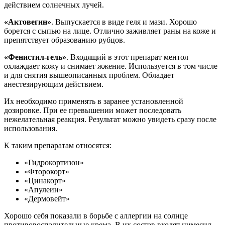
действием солнечных лучей.
«Актовегин»
. Выпускается в виде геля и мази. Хорошо
борется с сыпью на лице. Отлично заживляет раны на коже и
препятствует образованию рубцов.
«Фенистил-гель»
. Входящий в этот препарат ментол
охлаждает кожу и снимает жжение. Используется в том числе
и для снятия вышеописанных проблем. Обладает
анестезирующим действием.
Их необходимо применять в заранее установленной
дозировке. При ее превышении может последовать
нежелательная реакция. Результат можно увидеть сразу после
использования.
К таким препаратам относятся:
«Гидрокортизон»
«Фторокорт»
«Цинакорт»
«Апулеин»
«Дермовейт»
Хорошо себя показали в борьбе с аллергии на солнце
противовоспалительные крема. В их состав входят нимесил,