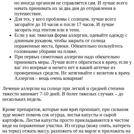
но иногда организм не справляется сам. И лучше всего
начать принимать их за два дня до отправления в
путешествие.
Для тех, у кого проблемы с солнцем, лучше всего
загорайте до 10 часов и после 17 часов. И лучше
загорать под тентом или в тени.
Если у вас тяжелая форма аллергии, одевайте одежду с
длинным рукавом, чтобы закрыть от солнца
пораженные места, брюки. Обязательно пользуйтесь
головными уборами на пляже.
При первых симптомах аллергии надо обязательно
принимать меры. Лучше всего обратиться к врачу, если у
вас это впервые и ничего нет в вашей аптечке из
проверенных средств. Не затягивайте с визитом к врачу.
Аллергия – вещь очень коварная!
Лечение аллергии на солнце при легкой и средней степени
тяжести занимает 7-10 дней. В более тяжелых случаях – до
нескольких недель.
Кроме препаратов, которые вам врач пропишет, при сильном
зуде может помочь сок огурца, листья капусты и сырой
картофель. Листья капусты просто прикладываются в чистом
виде на пораженные участки. Из огурца (кожу снять, натереть
на терке) отжать массу, разложить её на марле и приложить на