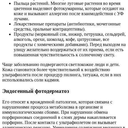
Пыльца растений. Многие луговые растения во время
цветения выделяют фотокумарины, которые оседают на
коже и вызывают аллергию после взаимодействия с УФ
лучами.
Лекарственные препараты (антибиотики, мочегонные
средства, оральные контрацептивы).
Продукты (морковный сок, инжир, петрушка, сельдерей,
алкоголь, орехи, шоколад, кофе, цитрусовые, все
продукты с химическими добавками). Перед выходом на
улицу желательно воздержаться от их приема, если есть
повышенная чувствительность к солнечному свету.
Чаще заболеванию подвергаются светлокожие люди и дети.
Кожа становится более чувствительной к воздействию
ультрафиолета после процедур пилинга, татуажа, если в них
использовались соли кадмия.
Эндогенный фотодерматоз
Его относят к врожденной патологии, которая связана с
нарушениями процесса метаболизма в организме и
иммунологическими сбоями. При нарушении обмена
порфириновых соединений в слоях дермы накапливается
порфирин. После контакта с ультрафиолетом он вызывает
аллергическую реакцию. Уменьшение содержания меланина в