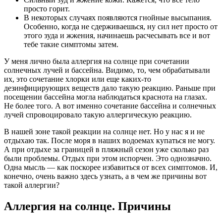
просто горит.
В некоторых случаях появляются гнойные высыпания.
Особенно, когда не сдерживаешься, ну сил нет просто от
этого зуда и жжения, начинаешь расчесывать все и вот
тебе такие симптомы затем.
У меня лично была аллергия на солнце при сочетании
солнечных лучей и бассейна. Видимо, то, чем обрабатывали
их, это сочетание хлорки или еще каких-то
дезинфицирующих веществ дало такую реакцию. Раньше при
посещении бассейна могла наблюдаться краснота на глазах.
Не более того. А вот именно сочетание бассейна и солнечных
лучей спровоцировало такую аллергическую реакцию.
В нашей зоне такой реакции на солнце нет. Но у нас я и не
отдыхаю так. После моря в наших водоемах купаться не могу.
А при отдыхе за границей в пляжный сезон уже сколько раз
были проблемы. Отдых при этом испорчен. Это однозначно.
Одна мысль — как поскорее избавиться от всех симптомов. И,
конечно, очень важно здесь узнать, а в чем же причины вот
такой аллергии?
Аллергия на солнце. Причины