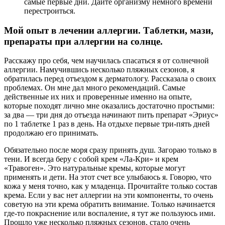
самые первые дни. Дайте организму немного времени
перестроиться.
Мой опыт в лечении аллергии. Таблетки, мази,
препараты при аллергии на солнце.
Расскажу про себя, чем научилась спасаться я от солнечной
аллергии. Намучившись несколько пляжных сезонов, я
обратилась перед отъездом к дерматологу. Рассказала о своих
проблемах. Он мне дал много рекомендаций. Самые
действенные их них и проверенные именно на опыте,
которые походят лично мне оказались достаточно простыми:
за два — три дня до отъезда начинают пить препарат «Эриус»
по 1 таблетке 1 раз в день. На отдыхе первые три-пять дней
продолжаю его принимать.
Обязательно после моря сразу принять душ. Загораю только в
тени. И всегда беру с собой крем «Ла-Кри» и крем
«Травоген». Это натуральные кремы, которые могут
применять и дети. На этот счет все улыбаюсь я. Говорю, что
кожа у меня точно, как у младенца. Прочитайте только состав
крема. Если у вас нет аллергии на эти компоненты, то очень
советую на эти крема обратить внимание. Только начинается
где-то покраснение или воспаление, я тут же пользуюсь ими.
Прошло уже несколько пляжных сезонов, стало очень