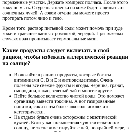
пораженные участки. Держать компресс полчаса. После этого
кожу не мыть. Огуречная пленка на коже будет защищать от
солнечных лучей. А соком огурца вы можете просто
протирать потом лицо и тело.
Кроме того, раствор питьевой соды может помочь при зуде
кожи и травяные ванны с ромашкой, чередой. При тяжелых
случаях врач прописывает гормональные мази.
Какие продукты следует включать в свой
рацион, чтобы избежать аллергической реакции
на солнце?
Включайте в рацион продукты, которые богаты
витаминами С, В и Е и антиоксидантами. Очень
полезны все свежие фрукты и ягоды. Черника, гранат,
смородина, какао, зеленый чай и многие другие.
Пейте большое количество чистой воды. Это поможет
организму вывести токсины. А вот газированные
напитки, соки и тем более алкоголь исключите
категорически.
На отдыхе будьте очень осторожны с экзотической
кухней. Если у вас повышенная чувствительность к
солнцу, не экспериментируйте с ней, по крайней мере, в