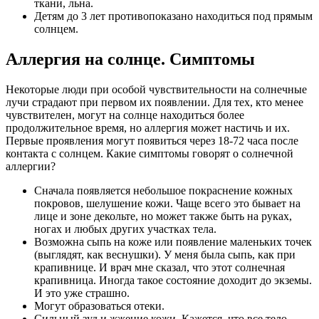
ткани, льна.
Детям до 3 лет противопоказано находиться под прямым
солнцем.
Аллергия на солнце. Симптомы
Некоторые люди при особой чувствительности на солнечные
лучи страдают при первом их появлении. Для тех, кто менее
чувствителен, могут на солнце находиться более
продолжительное время, но аллергия может настичь и их.
Первые проявления могут появиться через 18-72 часа после
контакта с солнцем. Какие симптомы говорят о солнечной
аллергии?
Сначала появляется небольшое покраснение кожных
покровов, шелушение кожи. Чаще всего это бывает на
лице и зоне декольте, но может также быть на руках,
ногах и любых других участках тела.
Возможна сыпь на коже или появление маленьких точек
(выглядят, как веснушки). У меня была сыпь, как при
крапивнице. И врач мне сказал, что этот солнечная
крапивница. Иногда такое состояние доходит до экземы.
И это уже страшно.
Могут образоваться отеки.
Сильный зуд и жжение кожи. Кажется, что все тело