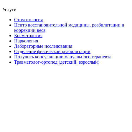
Услуги
Стоматология
Центр восстановительной медицины, реабилитации и
коррекции веса
Косметология
Наркология
Лабораторные исследования
Отделение физической реабилитации
Получить консультацию мануального терапевта
Травматолог-ортопед (детский, взрослый)