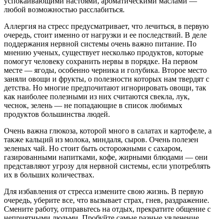
успокаивающими настоями, ароматическими маслами —
любой возможностью расслабиться.
Аллергия на стресс предусматривает, что лечиться, в первую
очередь, стоит именно от нагрузки и ее последствий. В деле
поддержания нервной системы очень важно питание. По
мнению ученых, существует несколько продуктов, которые
помогут человеку сохранить нервы в порядке. На первом
месте — ягоды, особенно черника и голубика. Второе место
заняли овощи и фрукты, о полезности которых нам твердят с
детства. Но многие предпочитают игнорировать овощи, так
как наиболее полезными из них считаются свекла, лук,
чеснок, зелень — не попадающие в список любимых
продуктов большинства людей.
Очень важна глюкоза, которой много в салатах и картофеле, а
также кальций из молока, миндаля, сыров. Очень полезен
зеленых чай. Но стоит быть осторожными с сахаром,
газированными напитками, кофе, жирными блюдами — они
представляют угрозу для нервной системы, если употреблять
их в больших количествах.
Для избавления от стресса измените свою жизнь. В первую
очередь, уберите все, что вызывает страх, гнев, раздражение.
Смените работу, отправьтесь на отдых, прекратите общение с
неприятными людьми. Пробуйте самые разные увлечение,