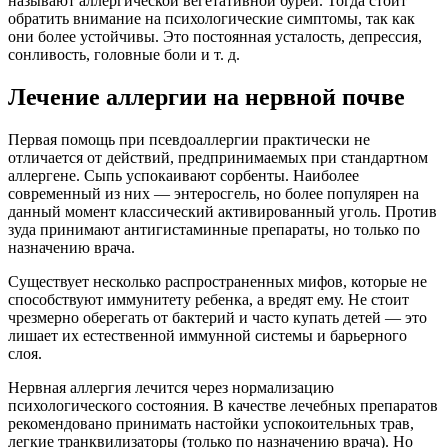
называют аллергической вегетативной бурей. Тогда стоит
обратить внимание на психологические симптомы, так как
они более устойчивы. Это постоянная усталость, депрессия,
сонливость, головные боли и т. д.
Лечение аллергии на нервной почве
Первая помощь при псевдоаллергии практически не
отличается от действий, предпринимаемых при стандартном
аллергене. Сыпь успокаивают сорбенты. Наиболее
современный из них — энтеросгель, но более популярен на
данный момент классический активированный уголь. Против
зуда принимают антигистаминные препараты, но только по
назначению врача.
Существует несколько распространенных мифов, которые не
способствуют иммунитету ребенка, а вредят ему. Не стоит
чрезмерно оберегать от бактерий и часто купать детей — это
лишает их естественной иммунной системы и барьерного
слоя.
Нервная аллергия лечится через нормализацию
психологического состояния. В качестве лечебных препаратов
рекомендовано принимать настойки успокоительных трав,
легкие транквилизаторы (только по назначению врача). Но