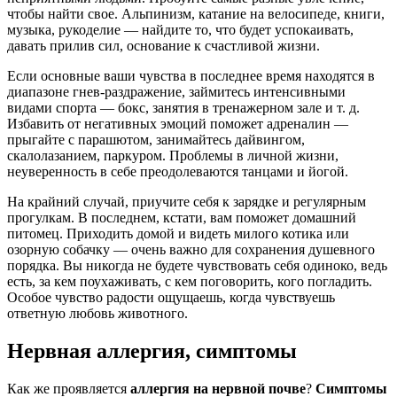
чтобы найти свое. Альпинизм, катание на велосипеде, книги,
музыка, рукоделие — найдите то, что будет успокаивать,
давать прилив сил, основание к счастливой жизни.
Если основные ваши чувства в последнее время находятся в
диапазоне гнев-раздражение, займитесь интенсивными
видами спорта — бокс, занятия в тренажерном зале и т. д.
Избавить от негативных эмоций поможет адреналин —
прыгайте с парашютом, занимайтесь дайвингом,
скалолазанием, паркуром. Проблемы в личной жизни,
неуверенность в себе преодолеваются танцами и йогой.
На крайний случай, приучите себя к зарядке и регулярным
прогулкам. В последнем, кстати, вам поможет домашний
питомец. Приходить домой и видеть милого котика или
озорную собачку — очень важно для сохранения душевного
порядка. Вы никогда не будете чувствовать себя одиноко, ведь
есть, за кем поухаживать, с кем поговорить, кого погладить.
Особое чувство радости ощущаешь, когда чувствуешь
ответную любовь животного.
Нервная аллергия, симптомы
Как же проявляется
аллергия на нервной почве
?
Симптомы