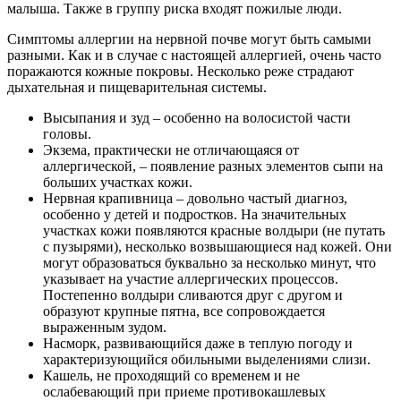
малыша. Также в группу риска входят пожилые люди.
Симптомы аллергии на нервной почве могут быть самыми
разными. Как и в случае с настоящей аллергией, очень часто
поражаются кожные покровы. Несколько реже страдают
дыхательная и пищеварительная системы.
Высыпания и зуд – особенно на волосистой части
головы.
Экзема, практически не отличающаяся от
аллергической, – появление разных элементов сыпи на
больших участках кожи.
Нервная крапивница – довольно частый диагноз,
особенно у детей и подростков. На значительных
участках кожи появляются красные волдыри (не путать
с пузырями), несколько возвышающиеся над кожей. Они
могут образоваться буквально за несколько минут, что
указывает на участие аллергических процессов.
Постепенно волдыри сливаются друг с другом и
образуют крупные пятна, все сопровождается
выраженным зудом.
Насморк, развивающийся даже в теплую погоду и
характеризующийся обильными выделениями слизи.
Кашель, не проходящий со временем и не
ослабевающий при приеме противокашлевых