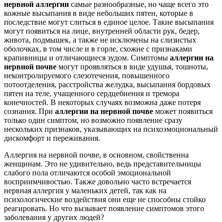
нервной аллергии
самые разнообразные, но чаще всего это
кожные высыпания в виде небольших пятен, которые в
последствие могут слиться в единое целое. Такие высыпания
могут появиться на лице, внутренней области рук, бедер,
живота, подмышек, а также не исключены на слизистых
оболочках, в том числе и в горле, схожие с признаками
крапивницы и отличающиеся зудом. Симптомы
аллергии на
нервной почве
могут проявляться в виде удушья, тошноты,
неконтролируемого слезотечения, повышенного
потоотделения, расстройства желудка, высыпания бордовых
пятен на теле, учащенного сердцебиения и тремора
конечностей. В некоторых случаях возможна даже потеря
сознания. При
аллергии на нервной почве
может появиться
только один симптом, но возможно появление сразу
нескольких признаков, указывающих на психоэмоциональный
дискомфорт и переживания.
Аллергия на нервной почве, в основном, свойственна
женщинам. Это не удивительно, ведь представительницы
слабого пола отличаются особой эмоциональной
восприимчивостью. Также довольно часто встречается
нервная аллергия у маленьких детей, так как на
психологические воздействия они еще не способны стойко
реагировать. Но что вызывает появление симптомов этого
заболевания у других людей?