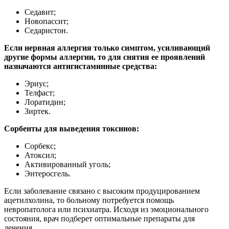
Седавит;
Новопассит;
Седаристон.
Если нервная аллергия только симптом, усиливающий
другие формы аллергии, то для снятия ее проявлений
назначаются антигистаминные средства:
Эриус;
Телфаст;
Лоратидин;
Зиртек.
Сорбенты для выведения токсинов:
Сорбекс;
Атоксил;
Активированный уголь;
Энтеросгель.
Если заболевание связано с высоким продуцированием
ацетилхолина, то больному потребуется помощь
невропатолога или психиатра. Исходя из эмоционального
состояния, врач подберет оптимальные препараты для
лечения.