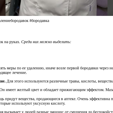
далениебородавок #бородавка
ок на руках.
Среди них можно выделить:
ять меры по ее удалению, иначе возле первой бородавки через н
одящее лечение.
ие.
Для этого используются различные травы, кислоты, вещества
Он имеет желтый цвет и обладает прижигающим эффектом. Мазать
ощь придут вещества, продающиеся в аптеке. Очень эффективна 
оторые используют уксусную кислоту.
ая вызывает у людей разные эмоции: от смущения до беспокойст