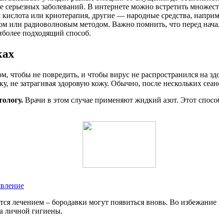
ее серьезных заболеваний. В интернете можно встретить множес
я кислота или криотерапия, другие — народные средства, наприм
ром или радиоволновым методом. Важно помнить, что перед нача
иболее подходящий способ.
ках
, чтобы не повредить, и чтобы вирус не распространился на з
 не затрагивая здоровую кожу. Обычно, после нескольких сеансо
ологу.
Врачи в этом случае применяют жидкий азот. Этот способ
явление
ется лечением – бородавки могут появиться вновь. Во избежани
ла личной гигиены.