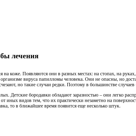
обы лечения
на коже. Появляются они в разных местах: на стопах, на руках,
в организме вируса папилломы человека. Они не опасны, но дост
счезают, но такие случаи редки. Поэтому в большинстве случаев
ослых. Детские бородавки обладают заразностью – они легко расп
 от иных видов тем, что их практически незаметно на поверхно
авка, то в ближайшее время появится еще несколько штук.