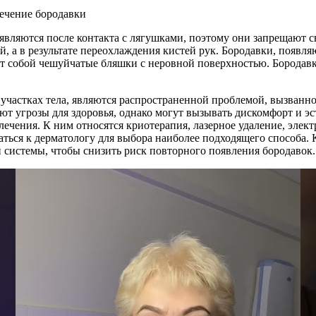
оявляются после контакта с лягушками, поэтому они запрещают 
ой, а в результате переохлаждения кистей рук. Бородавки, появл
т собой чешуйчатые бляшки с неровной поверхностью. Бородавк
их участках тела, являются распространенной проблемой, вызва
т угрозы для здоровья, однако могут вызывать дискомфорт и эс
лечения. К ним относятся криотерапия, лазерное удаление, эле
ться к дерматологу для выбора наиболее подходящего способа. 
системы, чтобы снизить риск повторного появления бородавок.